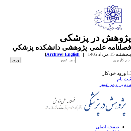
ژوهش در پزشکی
صلنامه علمی-پژوهشی دانشکده پزشکي
به 15 مرداد 1405
|
English
]
Archive
[
ورود خودکار
ت نام
زیابی رمز عبور
صفحه اصلی