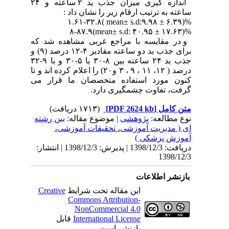
اندازه گیری میزان جذب ید ۲ ساعته و ۲۴
ساعته به ترتیب ارقام زیر را نشان داد :
۱.۶۱-۳۲.۸( mean± s.d:۹.۹۸ ± ۶.۳۹)%
۸-۸۷.۹(mean± s.d: ۴۰.۹۵ ± ۱۷.۶۳)%
و در مقایسه با مراجع غربی مشاهده شد که
برای جذب بد دو ساعته مقادیر ۴-۱۲ درصد (۹) و
جذب ید ۲۴ ساعته بین ۸-۳۰ یا ۵-۳۰ و با ۹-۳۲
درصد ( ۱۲، ۱۱ ، ۹ ، ۳ و۲۰) را اعلام کرده اند و تا
کنون مورد استفاده متخصصان ما قرار می
گرفت، تفاوت چشمگیری دارد.
متن کامل
[PDF 2624 kb]
(۱۷۱۳ دریافت)
نوع مطالعه:
پژوهشی
| موضوع مقاله:
بین رشته
ای ( مدیریت آموزشی، تحقیقات آموزشی،
آموزش پزشکی )
دریافت: 1398/12/3 | پذیرش: 1398/12/3 | انتشار:
1398/12/3
بازنشر اطلاعات
این مقاله تحت شرایط
Creative
Commons Attribution-
NonCommercial 4.0
International License
قابل
بازنشر است.