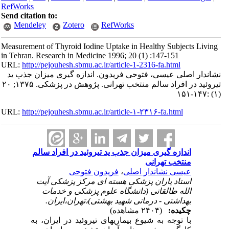
RefWorks
Send citation to:
Mendeley
Zotero
RefWorks
Measurement of Thyroid Iodine Uptake in Healthy Subjects Living
in Tehran. Research in Medicine 1996; 20 (1) :147-151
URL:
http://pejouhesh.sbmu.ac.ir/article-1-2316-fa.html
نشاندار اصلی عیسی، فتوحی فریدون. اندازه گیری میزان جذب ید
تیروئید در افراد سالم منتخب تهرانی. پژوهش در پزشکی. ۱۳۷۵; ۲۰
(۱) :۱۴۷-۱۵۱
URL:
http://pejouhesh.sbmu.ac.ir/article-۱-۲۳۱۶-fa.html
اندازه گیری میزان جذب ید تیروئید در افراد سالم
منتخب تهرانی
عیسی نشاندار اصلی
،
فریدون فتوحی
استاد یاران پزشکی هسته ای مرکز پزشکی آیت
الله طالقانی (دانشگاه علوم پزشکی و خدمات
بهداشتی - درمانی شهید بهشتی)،تهران،ایران.
چکیده:
(۲۴۰۴ مشاهده)
با توجه به شیوع بیماریهای تیروئید در ایران، به