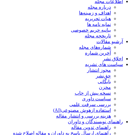
اطلاعات مجله
درباره مجله
اهداف و زمینه‌ها
هیات تحریریه
نمایه نامه ها
بیانیه حریم خصوصی
تاریخچه مجله
آرشیو مقالات
شماره‌های مجله
آخرین شماره
اخلاق نشر
سیاست های نشریه
مجوز انتشار
حق‌نشر
بایگانی
مخزن
نسخه پیش از چاپ
سیاست داوری
بررسی سرقت علمی
استفاده ازهوش مصنوعی(AI)
هزینه بررسی و انتشار مقاله
راهنمای نویسندگان و داوران
راهنمای تدوین مقاله
راهنمای ارسال پاسخ به داوران و مقاله اصلاح شده