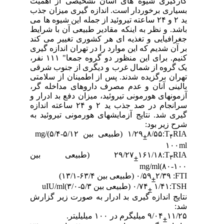
کارگیری شیوه های آسان تشخیصی از اهمیت
بسیاری برخوردار است. اندازه گیری میزان جذب
ید ۲ و ۲۴ ساعته تیروئید از جمله این شیوه ها می
باشد. و نظر به اینکه مقادیر طبیعی آن با شرایط
جغرافیایی و تغذیه ای هر کشوری تغییر می کند
بر آن شدیم که این موارد را در تهران اندازه گیری
کنیم. برای این منظور دو گروه جمعا" ۱۱۱ نفر،
یک گروه از شمال غرب و دیگری از جنوب شرقی
تهران برگزیده شدند. پس از اطمینان از سلامتی
بالینی آنان و عدم مصرف داروهای مداخله گر،
آزمونهای هورمونی تیروئید، میزان دفع بد ادرار و
سرانجام در صد جذب ید ۲ و ۲۴ ساعته اندازه
گیری شد. نتایج آزمایشهای هورمونی تیروئید به
شرح زیر بود:
RIA
T
:۱/۲۹
۸/۵۵ (طبیعی بین ۵/۱۲-۵/۴)
mg/
۴
±
۱۰۰ml
RIA
T
:۲۹/۲۷
۱۶۱/۱۸ (طبیعی بین
۳
±
mg/ml
۱۰۰-۸۰)
FTI
: ۰/۵۹
۲/۳۹ (طبیعی بین ۶۳/۴-۱۳/۱)
±
TSH
:۱/۴۱ ۰/۷۴
(طبیعی بین ۵/۳-۳/۰)
uIU/ml
±
نتایج اندازه گیری بد ادرار به صورت زیر گزارش
شد:
۱۱/۲۵ میلیگرم در ۱۰۰ میلیلیتر.
۹/۰۴
±