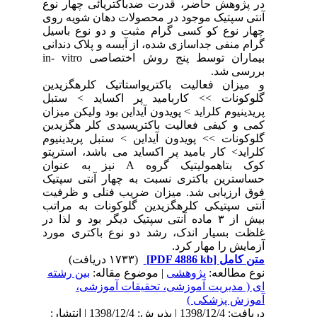
در پژوهش حاضر، قدرت ضدباکتریائی چهار نوع
آنتی سپتیک موجود در محصولات دهان شویه روی
چهار نوع کو کسی گرام مثبت و دو نوع باسیل
گرام منفی جداسازی شده، از آبسه و پلاک دندانی
بیماران توسط پنج روش اختصاصی
in- vitro
بررسی شد.
و میزان فعالیت باکتریواستاتیک کلرهگزیدین
گلوکونات >> کاربامید پر اکساید > ستبل
پریدینیوم کلراید > پویدون آیداین بود ولیکن میزان
کمی و کیفی فعالیت باکتریسیدی کلر هگزیدین
گلوکونات >> پویدون آیداین > ستبل پریدینیوم
کلراید> کار بامید پر اکساید می باشد، استرپتو
کوک بتاهمولیتیک گروه
A
نیز به عنوان
حساسترین باکتری نسبت به چهار آنتی سپتیک
فوق ارزیابی شد. میزان ضریب فنلی و ظرفیت
آنتی سپتیکی کلرهگزیدین گلوکونات به مراتب
بیش از ۳ ماده آنتی سپتیک دیگر بود و لذا در
غلظت بسیار اندک، رشد دو نوع باکتری مورد
آزمایش را مهار کرد.
متن کامل
[PDF 4886 kb]
(۱۷۳۳ دریافت)
نوع مطالعه:
پژوهشی
| موضوع مقاله:
بین رشته
ای ( مدیریت آموزشی، تحقیقات آموزشی،
آموزش پزشکی )
دریافت: 1398/12/4 | پذیرش: 1398/12/4 | انتشار: