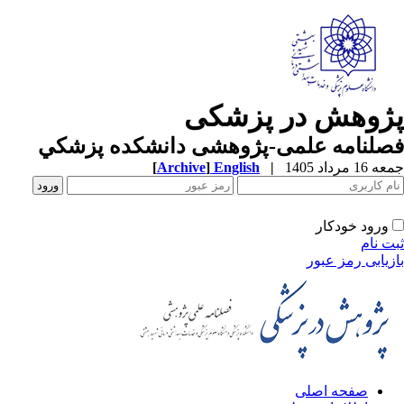
ژوهش در پزشکی
صلنامه علمی-پژوهشی دانشکده پزشکي
1 مرداد 1405
|
English
]
Archive
[
ورود خودکار
ت نام
زیابی رمز عبور
صفحه اصلی