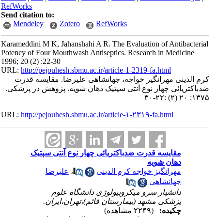
RefWorks
Send citation to:
Mendeley
Zotero
RefWorks
Karameddini M K, Jahanshahi A R. The Evaluation of Antibacterial
Potency of Four Mouthwash Antiseptics. Research in Medicine
1996; 20 (2) :22-30
URL:
http://pejouhesh.sbmu.ac.ir/article-1-2319-fa.html
کرم الدینی مهرانگیز خواجه، جهانشاهی علیرضا. مقایسه قدرت
ضدباکتریائی چهار نوع آنتی سپتیک دهان شویه. پژوهش در پزشکی.
۱۳۷۵; ۲۰ (۲) :۲۲-۳۰
URL:
http://pejouhesh.sbmu.ac.ir/article-۱-۲۳۱۹-fa.html
مقایسه قدرت ضدباکتریائی چهار نوع آنتی سپتیک
دهان شویه
مهرانگیز خواجه کرم الدینی
،
علیرضا
جهانشاهی
دانشیار سرو میکروبیولوژی دانشگاه علوم
پزشکی مشهد (بیمارستان قائم)،تهران،ایران.
چکیده:
(۲۲۴۹ مشاهده)