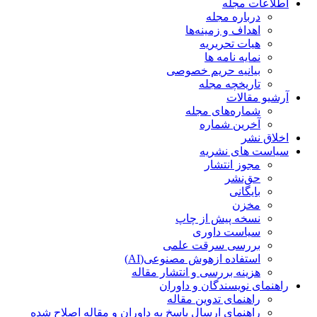
اطلاعات مجله
درباره مجله
اهداف و زمینه‌ها
هیات تحریریه
نمایه نامه ها
بیانیه حریم خصوصی
تاریخچه مجله
آرشیو مقالات
شماره‌های مجله
آخرین شماره
اخلاق نشر
سیاست های نشریه
مجوز انتشار
حق‌نشر
بایگانی
مخزن
نسخه پیش از چاپ
سیاست داوری
بررسی سرقت علمی
استفاده ازهوش مصنوعی(AI)
هزینه بررسی و انتشار مقاله
راهنمای نویسندگان و داوران
راهنمای تدوین مقاله
راهنمای ارسال پاسخ به داوران و مقاله اصلاح شده