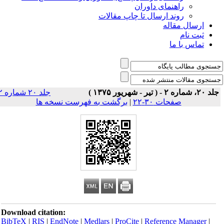
راهنمای داوران
روند ارسال تا چاپ مقالات
ارسال مقاله
ثبت نام
تماس با ما
 ۲۰، شماره ۲ - ( تیر - شهریور ۱۳۷۵ )
جلد ۲۰ شماره ۲
صفحات ۳۰-۲۲
|
برگشت به فهرست نسخه ها
Download citation:
BibTeX
|
RIS
|
EndNote
|
Medlars
|
ProCite
|
Reference Manager
|