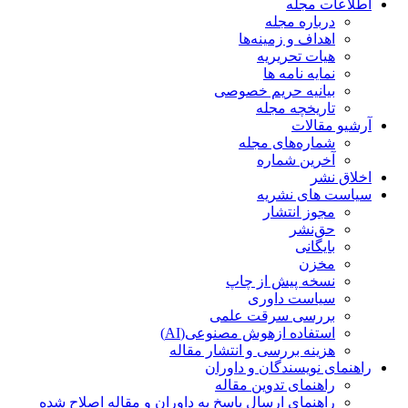
اطلاعات مجله
درباره مجله
اهداف و زمینه‌ها
هیات تحریریه
نمایه نامه ها
بیانیه حریم خصوصی
تاریخچه مجله
آرشیو مقالات
شماره‌های مجله
آخرین شماره
اخلاق نشر
سیاست های نشریه
مجوز انتشار
حق‌نشر
بایگانی
مخزن
نسخه پیش از چاپ
سیاست داوری
بررسی سرقت علمی
استفاده ازهوش مصنوعی(AI)
هزینه بررسی و انتشار مقاله
راهنمای نویسندگان و داوران
راهنمای تدوین مقاله
راهنمای ارسال پاسخ به داوران و مقاله اصلاح شده