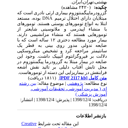
بهشتی،تهران،ایران.
چکیده:
(۲۴۲۰ مشاهده)
گزرودرماپیگمنتوزوم بیماری ارثی نادری است که
مبتلایان دارای اختلال ترمیم
DNA
بوده، مستعد
ابتلا به انواع تومورهای پوستی هستند. تومورهای
با منشاء اپیدرمی و ملانوسینی شایعتر از
تومورهایی هستند که منشاء مزانشیمی دارند.
بیمار مورد مطالعه دختری ۱۲ ساله است که با
ضایعه ندولی مدور روی بینی به قطر یک
سانتیمتر مراجعه کرد و تشخیص میکروسکپی
دلالت بر فیروگزانتوم آتیپیک داشت. وجود این
ضایعه در بیمار مبتلا به گزرودرما پیگمنتوزوم در
محل تابش آفتاب دلیلی بر تائید نقش اشعه
فرابنفش در بیماریزایی این دسته از تومورهاست.
متن کامل
[PDF 2117 kb]
(۱۸۱۱ دریافت)
نوع مطالعه:
پژوهشی
| موضوع مقاله:
بین رشته
ای ( مدیریت آموزشی، تحقیقات آموزشی،
آموزش پزشکی )
دریافت: 1398/12/4 | پذیرش: 1398/12/4 | انتشار:
1398/12/4
بازنشر اطلاعات
این مقاله تحت شرایط
Creative