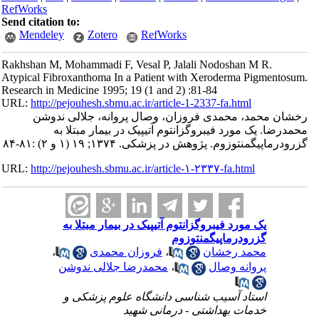
RefWorks
Send citation to:
Mendeley
Zotero
RefWorks
Rakhshan M, Mohammadi F, Vesal P, Jalali Nodoshan M R.
Atypical Fibroxanthoma In a Patient with Xeroderma Pigmentosum.
Research in Medicine 1995; 19 (1 and 2) :81-84
URL:
http://pejouhesh.sbmu.ac.ir/article-1-2337-fa.html
رخشان محمد، محمدی فروزان، وصال پروانه، جلالی ندوشن
محمدرضا. یک مورد فیبروگزانتوم آتیپیک در بیمار مبتلا به
گزرودرماپیگمنتوزوم. پژوهش در پزشکی. ۱۳۷۴; ۱۹ (۱ و ۲) :۸۱-۸۴
URL:
http://pejouhesh.sbmu.ac.ir/article-۱-۲۳۳۷-fa.html
یک مورد فیبروگزانتوم آتیپیک در بیمار مبتلا به
گزرودرماپیگمنتوزوم
محمد رخشان
،
فروزان محمدی
،
پروانه وصال
،
محمدرضا جلالی ندوشن
استاد آسیب شناسی دانشگاه علوم پزشکی و
خدمات بهداشتی - درمانی شهید