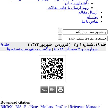
راهنمای داوران
روند ارسال تا چاپ مقالات
ارسال مقاله
ثبت نام
تماس با ما
 شماره ۱ و ۲ - ( فروردین - شهریور ۱۳۷۴ )
جلد ۱۹
شماره ۱ و ۲ صفحات ۸۴-۸۱
|
برگشت به فهرست نسخه ها
Download citation:
BibTeX
|
RIS
|
EndNote
|
Medlars
|
ProCite
|
Reference Manager
|