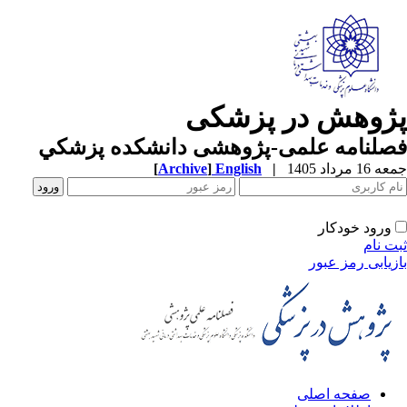
ژوهش در پزشکی
صلنامه علمی-پژوهشی دانشکده پزشکي
1 مرداد 1405
|
English
]
Archive
[
ورود خودکار
ت نام
زیابی رمز عبور
صفحه اصلی