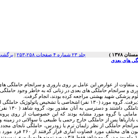
جلد ۲۳ شماره ۴ صفحات ۲۵۸-۲۵۳
|
برگشت 
گی های بعدی
ای متفاوت از عوارض این عامل بر روی باروری و سرانجام حاملگی ها
ری و سرانجام حاملگی های بعدی در زنانی که به خاطر وجود حاملگی نا
) بر روی ۲۶۰ نفر صورت پذیرفت. گروه مورد (۱۳۰ نفر) اشخاصی با تشخیص پاتولوژیک حام
که تحت عمل جراحی رادیکال قرار گرفته و پس از عمل، ت
مایی با گروه مورد مشابه بودند که این خصوصیات از روی پروند
 باداریاها پس از حاملگی خارج رحمی یا طبیعی با سوالاتی در زمینه
رانجام حاملگی از نظر زایمان ترم یا زودرس، حاملگی نابجای مجدد
خود به خود و فراموش شده اطلاعات لازم کسب گردید و نتایج با آزمون های مختلف مورد
۱
ماه بود و در گروه شاهد فقط ۳/۸ درصد نمونه ها به باروری نرس