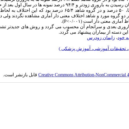
)، در گروه شاهد زمان رسیدن به باروری زودتر و ۹۴/۴ درصد نمونه ها در سال اول
طبیعی باردار شده بودند. میزان زایمان ترم بعدی پس از حاملگی نابجا، ۵۰ درصد و در گروه شاهد ۶۵/۴ درصد بود که این
 دو گروه مورد و شاهد اختلاف معنی دار آماری مشاهده نگردند ولی د
ماری معنی دار است (۰/۰۰۱>
(P
.
ی باروری بعدی و سرانجام آن محسوب می گردد و روش های جدیدتر تش
ین دسته از بیماران پیشنهاد می گردد.
ه خود
،
زایمان زودرس
، تحقیقات آموزشی، آموزش پزشکی )
Creative Commons Attribution-NonCommercial 4.0
قابل بازنشر است.