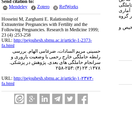
Send citation to:
 بعد از حاملگی
Mendeley
Zotero
RefWorks
 اختلاف به لحاظ آماری
ر گروه
Hosseini M, Zarghami E. Ralationship of
Extrauterine Pregnancies with Fertility and the
خیص و
Following Pregnancies. Research in Medicine 1999;
23 (4) :253-258
URL:
http://pejouhesh.sbmu.ac.ir/article-1-2373-
fa.html
حسینی مریم السادات، ضرغامی الهام. بررسی
رابطه حاملگی خارج رحمی با وضعیت باروری و
سرانجام حاملگی های بعدی. پژوهش در پزشکی.
۱۳۷۸; ۲۳ (۴) :۲۵۳-۲۵۸
URL:
http://pejouhesh.sbmu.ac.ir/article-۱-۲۳۷۳-
fa.html