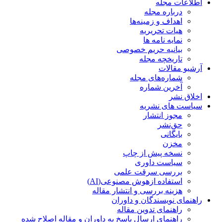
اطلاعات مجله
درباره مجله
اهداف و زمینه‌ها
هیات تحریریه
نمایه نامه ها
بیانیه حریم خصوصی
تاریخچه مجله
آرشیو مقالات
شماره‌های مجله
آخرین شماره
اخلاق نشر
سیاست های نشریه
مجوز انتشار
حق‌نشر
بایگانی
مخزن
نسخه پیش از چاپ
سیاست داوری
بررسی سرقت علمی
استفاده ازهوش مصنوعی(AI)
هزینه بررسی و انتشار مقاله
راهنمای نویسندگان و داوران
راهنمای تدوین مقاله
راهنمای ارسال پاسخ به داوران و مقاله اصلاح شده