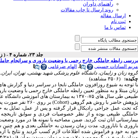
راهنمای داوران
روند ارسال تا چاپ مقالات
ارسال مقاله
ثبت نام
تماس با ما
جلد ۲۳، شماره ۴ - ( زمستان ۱۳۷۸ )
بررسی رابطه حاملگی خارج رحمی با وضعیت باروری و سرانجام حامل
مریم السادات حسینی
،
الهام ضرغامی
گروه زنان و زایمان، دانشگاه علوم پزشکی شهید بهشتی، تهران، ایران.
چکیده:
(۳۵۰۶ مشاهده)
با توجه به شیوع روزافزون حاملگی نابجا در سراسر دنیا و گزارش ه
زنان مبتلا و به منظور تعیین رابطه حاملگی خارج رحمی با وضعیت بارو
طبیعی طی سال های ۷۵-۱۳۷۰ به بیمارستان های آموزشی دانشگاه علوم پزشکی شهید بهشتی مراجعه کرده بودند، انجام گرفت.
ژوهش حاضر با روش هم گروهی (
Cohort
حاملگی طبیعی بوده و از نظر خصوصیات فردی و سوابق تاریخچه ما
بیمارستانی آنان ثبت گردید. ضمن مصاحبه با نمونه ها در مورد وضعیت
باروری یا ناباروری، مدت زمان رسیدن به حاملگی بعدی و هم چنین س
یزان باروری در گروه مورد ۷۰ درصد و زمان رسیدن به آن ۱۰/۸
±
۴/۲