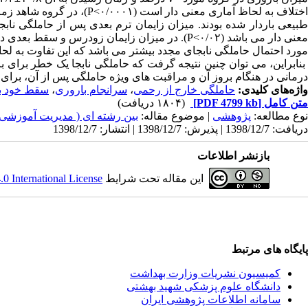
ختلاف به لحاظ آماری معنی دار است (۰/۰۰۰۱>
P
عنی دار می باشد (۰/۰۲>
P
). در میزان زایمان زودرس و سقط بعدی در
مورد احتمال حاملگی نابجای مجدد بیشتر می باشد که این تفاوت به لحاظ آ
بنابراین، می توان چنین نتیجه گرفت که حاملگی نابجا یک خطر برا
درمانی در هنگام بروز آن و مراقبت های ویژه حاملگی پس از آن، برای ا
واژه‌های کلیدی:
حاملگی خارج از رحمی
،
سرانجام باروری
،
سقط خود ب
متن کامل
[PDF 4799 kb]
(۱۸۰۴ دریافت)
نوع مطالعه:
پژوهشی
| موضوع مقاله:
بین رشته ای ( مدیریت آموزشی
دریافت: 1398/12/7 | پذیرش: 1398/12/7 | انتشار: 1398/12/7
بازنشر اطلاعات
این مقاله تحت شرایط
 International License
پایگاه های مرتبط
کمیسیون نشریات وزارت بهداشت
دانشگاه علوم پزشکی شهید بهشتی
سامانه اطلاعات پژوهشی ایران