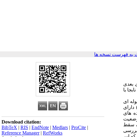
به فهرست نسخه ها
ی بعدی
بجا با
لگی لوله ای
مایل به حاملگی داشتند و دسترسی به آنان مقدور بود، گروه شاهد ( ۱۳۰ نفر) دارای
ه های
 وضعیت
Download citation:
، سقط
BibTeX
|
RIS
|
EndNote
|
Medlars
|
ProCite
|
 قضاوت آماری قرار گرفتند از ۲۶۰ فرد مورد بررسی
Reference Manager
|
RefWorks
یدند که این