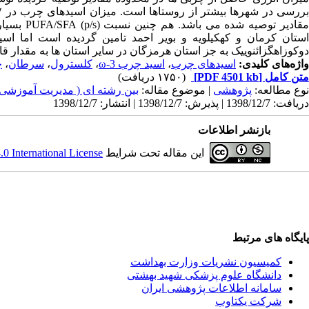
ررسی در شهرها بیشتر از روستاها است. میزان اسیدهای چرب در ۷ استان از ۱۰ استان مورد بررسی بیشتر و مقادیر
قادیر توصیه شده می باشد. هم چنین نسبت
(p/s)
PUFA/SFA
استان کرمان و کهکیلویه و بویر احمد تامین گردیده است اما اسید 
دوکوزاهگزائنوییک به جز استان هرمزگان در سایر استان ها به مقدار ق
واژه‌های کلیدی:
اسیدهای چرب
،
اسید چرب ω-3
،
کلسترول
،
سرطان
،
چ
متن کامل
[PDF 4501 kb]
(۱۷۵۰ دریافت)
نوع مطالعه:
پژوهشی
| موضوع مقاله:
بین رشته ای ( مدیریت آموزشی
دریافت: 1398/12/7 | پذیرش: 1398/12/7 | انتشار: 1398/12/7
بازنشر اطلاعات
این مقاله تحت شرایط
 International License
پایگاه های مرتبط
کمیسیون نشریات وزارت بهداشت
دانشگاه علوم پزشکی شهید بهشتی
سامانه اطلاعات پژوهشی ایران
شرکت یکتاوب