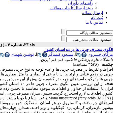
راهنمای داوران
روند ارسال تا چاپ مقالات
ارسال مقاله
ثبت نام
تماس با ما
جلد ۲۳، شماره ۴ - ( زمستان ۱۳۷۸ )
الگوی مصرف چربی ها در ده استان کشور
مژگان خسروی
،
مسعود کیمیاگر
،
نوشین شهیدی
دانشگاه علوم پزشکی فاطمیه قم، قم، ایران.
چکیده:
(۳۵۳۸ مشاهده)
افراط و تفریط در مصرف چربی ها و عدم توجه به نوع چربی مصرفی سل
چربی در رژیم غذایی و ارتباط آن با برخی از بیماری ها مثل بیماری 
چربی ها و ترکیب اسیدهای چرب در کشورمان پیش از این مورد بررسی ق
دف
از این بررسی تعیی
ایران با استفاده از جداول و اطلاعات موجود محاسبه یا تخمین زده
کشور، اطلاعات لازم استخراج گردید. سیس، میزان مصرف چربی، ا
Mono unsaturated [fatty acids (MUFA)
و غیر اشباع با دو یا بیشتر از دو
سیدهای چرب
-۳
ω
و کلسترول در هر استان به تفکیک شهر و روستا 
بوشهر مازندران، کرمان، یزد، کهگیلویه و بویر احمد، همدان، چهارمحال 