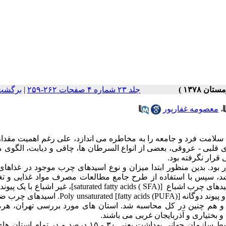
جلد ۲۳ شماره ۴ صفحات ۲۶۲-۲۵۹
|
برگشت 
،
معصومه غفارپور
امت فرد و جامعه را به مخاطره می اندازد، علی رغم اهمیت مقدار 
های قلبی - عروقی، بعضی از انواع السرطان ها، چاقی و دیابت، الگو
رار نگرفته بود.
ن الگوی مصرف چربی ها در ۱۰ استان کشور بود. بدین منظور ابتدا میزان و نوع اسیدهای چرب موجود در غذ
 شد، سپس با استفاده از طرح جامع مطالعات مصرف مواد غذایی و تغ
سیدهای چرب اشباع
SFA)]
)
[saturated fatty acids
، غیر اشباع با یک پیوند
 پیوند دوگانه [
Poly unsaturated [fatty acids (PUFA)
. اسیدهای چرب ض
و هم چنین در کل محاسبه شد. استان های مورد بررسی تهران، هرم
و بختیاری و آذربایجان غربی می باشند.
میزان انرژی حاصل از چربی ها در محدوده مقادیر توصیه گردیده توسط سازمان جهانی بهداشت یعنی ۳۰ - ۱۵ درصد