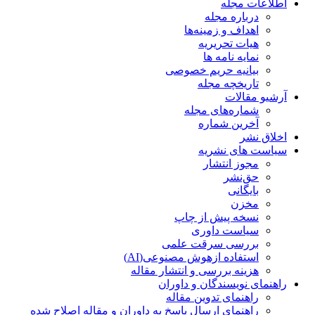
اطلاعات مجله
درباره مجله
اهداف و زمینه‌ها
هیات تحریریه
نمایه نامه ها
بیانیه حریم خصوصی
تاریخچه مجله
آرشیو مقالات
شماره‌های مجله
آخرین شماره
اخلاق نشر
سیاست های نشریه
مجوز انتشار
حق‌نشر
بایگانی
مخزن
نسخه پیش از چاپ
سیاست داوری
بررسی سرقت علمی
استفاده ازهوش مصنوعی(AI)
هزینه بررسی و انتشار مقاله
راهنمای نویسندگان و داوران
راهنمای تدوین مقاله
راهنمای ارسال پاسخ به داوران و مقاله اصلاح شده