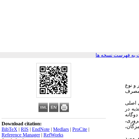
به فهرست نسخه ها
و نوع
ی مصرف
اهای اصلی
ذیه در
 دوگانه
روری،
Download citation:
زگان،
BibTeX
|
RIS
|
EndNote
|
Medlars
|
ProCite
|
Reference Manager
|
RefWorks
 و در تمام استان های مورد