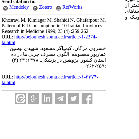
Send citation to:
تر از
Mendeley
Zotero
RefWorks
روستاهای
وییک و
Khosravi M, Kimiagar M, Shahidi N, Ghafarpour M.
Pattern of Fat Consumption in 10 Iranian Provinces.
Research in Medicine 1999; 23 (4) :259-262
URL:
http://pejouhesh.sbmu.ac.ir/article-1-2374-
fa.html
خسروی مژگان، کیمیاگر مسعود، شهیدی نوشین،
غفارپور معصومه. الگوی مصرف چربی ها در ده
استان کشور. پژوهش در پزشکی. ۱۳۷۸; ۲۳ (۴)
:۲۵۹-۲۶۲
URL:
http://pejouhesh.sbmu.ac.ir/article-۱-۲۳۷۴-
fa.html