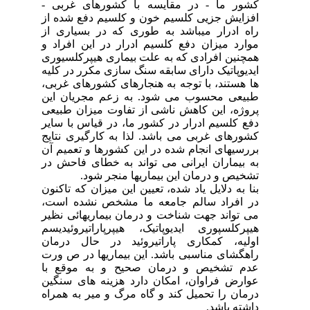
کشور ما - در مقایسه با کشورهای غربی -
افزایش جزیی کلسیم خون و کلسیم دفع شده از
راه ادرار میباشد به طوری که در بسیاری از
موارد میزان دفع کلسیم ادرار در این افراد و
همچنین افرادی که به علت بیماری هیپرکلسیوری
ایدیوپاتیک دارای سابقه سنگ سازی مکرر در کلیه
ها هستند، با توجه به هنجارهای کشورهای غربی،
طبیعی محسوب می شود. به زعم مجریان این
پروژه، این کاهش ناشی از تفاوت میزان طبیعی
دفع کلسیم ادرار در کشور ما، در قیاس با سایر
کشورهای غربی می باشد. لذا به کارگیری نتایج
بررسیهای انجام شده در این کشورها و تعمیم آن
به بیماران ایرانی می تواند به خطای فاحش در
تشخیص و درمان این بیماریها منجر شود.
بنا به دلایل یاد شده، تعیین این میزان که تاکنون
در افراد سالم جامعه ما مشخص نشده است،
می تواند جهت شناخت و درمان بیماریهائی نظیر
هیپرکلسپوری ایدیوپاتیک، هیپرپاراتیروئیدیسم
اولیه، کمکاری پاراتیروئید در حال درمان
راهگشای مناسبی باشد. این بیماریها در ص ورت
عدم تشخیص و درمان صحیح و به موقع با
عوارض فراوان، امکان دارد هزینه های سنگین
درمان را تحمیل کند و گاه مرگ و میر به همراه
داشته باشد.