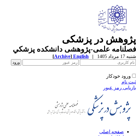
ژوهش در پزشکی
صلنامه علمی-پژوهشی دانشکده پزشکي
1 مرداد 1405
|
English
]
Archive
[
ورود خودکار
ت نام
زیابی رمز عبور
صفحه اصلی