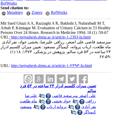
RefWorks
Send citation to:
Mendeley
Zotero
RefWorks
Mir Saed Ghazi A A, Razzaghi A R, Bakhshi J, Nafarabadi M T,
Arbab P, Kimiagar M. Evaluation of Urinary Calcium in 53 Healthy
Persons Over 24 Hours. Research in Medicine 1994; 18 (1) :59-67
URL:
http://pejouhesh.sbmu.ac.ir/article-1-2393-fa.html
میرسعید قاضی علی اصغر، رزاقی علیرضا، بخشی جواد، نفر آبادی
ماه طلعت، ارباب پروانه، کیمیاگر مسعود. تعیین میزان کلسیم ادرار
۲۴ ساعته در ۵۳ فرد سالم. پژوهش در پزشکی. ۱۳۷۳; ۱۸ (۱)
:۵۹-۶۷
URL:
http://pejouhesh.sbmu.ac.ir/article-۱-۲۳۹۳-fa.html
تعیین میزان کلسیم ادرار ۲۴ ساعته در ۵۳ فرد
سالم
علی اصغر میرسعید قاضی
،
علیرضا
رزاقی
،
جواد بخشی
،
ماه طلعت
نفر آبادی
،
پروانه ارباب
،
مسعود
کیمیاگر