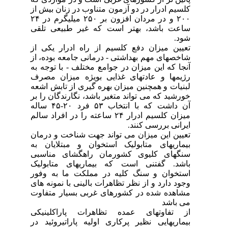
کلسیم ادرار در دو آزمون متناوب در زنان بیش از
۲۰۰ و در مردان افزون بر ۲۵۰ میلیگرم در ۲۴
ساعت باشد، بهتر است که غیر طبیعی تلقی
شود.
تعیین میزان دفع کلسیم از راه ادرار یکی از
شاخصهای مهم بهداشتی - درمانی جامعه بوده، از
آنجا که این میزان در جوامع مختلف - با توجه به
رژیمها و عادتهای غذایی بویژه میزان مصرف
لبنیات و همچنین میزان بهره گیری از تابش اشعه
خورشید که می تواند متغیر باشد، نگارندگان را بر
آن داشت که با انتخاب ۵۳ فرد ۲۰-۴۵ ساله
میزان کلسیم ادرار ۲۴ ساعته را در افراد سالم
ایرانی بررسی کنند.
تعیین این میزان می تواند جهت شناخت و درمان
بیماریهای متابولیک استخوان و مبتلایان به
سنگهای کلیوی کشورمان راهگشای مناسبی
باشد. گفتنی است که بیماریهای متابولیک
استخوان و سنگ کلیه در مملکت ما به وفور
وجود دارد و از نظر تظاهرات بالینی با نمونه های
مشاهده شده در کشورهای غربی بسیار متفاوت
می باشد
از تفاوتهای عمده تظاهرات پاراکلینیکی
بیماریهایی نظیر پرکاری اولیه پاراتیروئید در