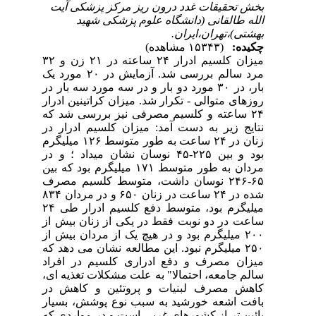
بخش تحقیقات غدد درون ریز مرکز پزشکی آیت
الله طالقانی (دانشگاه علوم پزشکی شهید
بهشتی)،تهران،ایران.
چکیده:
(۱۵۳۴۳ مشاهده)
میزان کلسیم ادرار ۲۴ ساعته در ۲۱ زن و ۳۲
مرد سالم بررسی شد. آزمایش در ۲۰ مورد یک
بار، در ۳۰ مورد دو بار و در سه مورد سه بار در
روزهای متوالی - تکرار شد. میزان کراتینین ادرار
۲۴ ساعته و کلسیم مصرفی نیز بررسی شد که
نتایج زیر به دست آمد: میزان کلسیم ادرار در
زنان در ۲۴ ساعت به طور متوسط ۱۲۶ میلیگرم
بود و بین ۲۲۵-۴۵ نوسان نشان میداد ؛ و در
مردان به طور متوسط ۱۷۱ میلیگرم بود که بین
۶۵-۲۴۶ نوسان داشت، متوسط کلسیم مصرف
شده در ۲۴ ساعت در زنان ۶۵۰ و در مردان ۸۳۴
میلیگرم بود، متوسط دفع کلسیم ادرار طی ۲۴
ساعت در دو نوبت فقط در یکی از زنان بیش از
۲۰۰ میلیگرم بود و در هیچ یک از مردان بیش از
۲۵۰ میلیگرم نبود. این مطالعه نشان می دهد که
میزان مصرف و دفع ادراری کلسیم در افراد
سالم جامعه، احتمالا" به علت مشکلات تغذیه ای،
کاهش مصرف لبنیات و پروتئین و کاهش در
بافت اشعه خورشید به سبب نوع پوشش، بسیار
پائین تر از کشورهای غربی است و در مواردی که