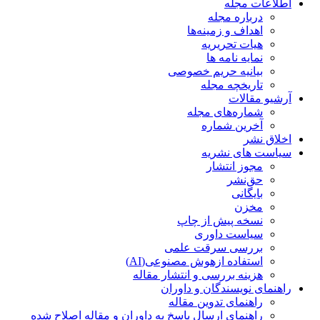
اطلاعات مجله
درباره مجله
اهداف و زمینه‌ها
هیات تحریریه
نمایه نامه ها
بیانیه حریم خصوصی
تاریخچه مجله
آرشیو مقالات
شماره‌های مجله
آخرین شماره
اخلاق نشر
سیاست های نشریه
مجوز انتشار
حق‌نشر
بایگانی
مخزن
نسخه پیش از چاپ
سیاست داوری
بررسی سرقت علمی
استفاده ازهوش مصنوعی(AI)
هزینه بررسی و انتشار مقاله
راهنمای نویسندگان و داوران
راهنمای تدوین مقاله
راهنمای ارسال پاسخ به داوران و مقاله اصلاح شده