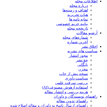
اطلاعات مجله
درباره مجله
اهداف و زمینه‌ها
هیات تحریریه
نمایه نامه ها
بیانیه حریم خصوصی
تاریخچه مجله
آرشیو مقالات
شماره‌های مجله
آخرین شماره
اخلاق نشر
سیاست های نشریه
مجوز انتشار
حق‌نشر
بایگانی
مخزن
نسخه پیش از چاپ
سیاست داوری
بررسی سرقت علمی
استفاده ازهوش مصنوعی(AI)
هزینه بررسی و انتشار مقاله
راهنمای نویسندگان و داوران
راهنمای تدوین مقاله
راهنمای ارسال پاسخ به داوران و مقاله اصلاح شده