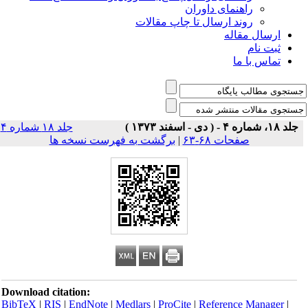
راهنمای داوران
روند ارسال تا چاپ مقالات
ارسال مقاله
ثبت نام
تماس با ما
جلد ۱۸، شماره ۴ - ( دی - اسفند ۱۳۷۳ )
جلد ۱۸ شماره ۴
صفحات ۶۸-۶۳
|
برگشت به فهرست نسخه ها
Download citation:
BibTeX
|
RIS
|
EndNote
|
Medlars
|
ProCite
|
Reference Manager
|