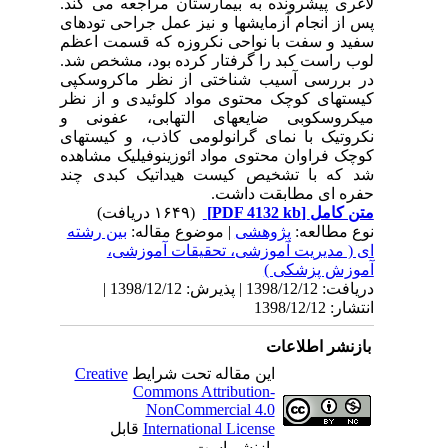
لاغری پیشرونده به بیمارستان مراجعه می کند.
پس از انجام آزمایشها و نیز عمل جراحی تودهای
سفید و سفت با نواحی نکروزه که قسمت اعظم
لوب راست کبد را گرفتار کرده بود، مشخص شد.
در بررسی آسیب شناختی از نظر ماکروسکپی
کیستهای کوچک محتوی مواد کلوئیدی و از نظر
میکروسکوبی ضایعهای التهابی، عفونی و
نکروتیک با نمای گرانولومی کاذب، و کیستهای
کوچک فراوان محتوی مواد ائوزینوفیلیک مشاهده
شد که با تشخیص کیست هیداتیک کبدی چند
حفره ای مطابقت داشت.
متن کامل
[PDF 4132 kb]
(۱۶۴۹ دریافت)
نوع مطالعه:
پژوهشی
| موضوع مقاله:
بین رشته
ای ( مدیریت آموزشی، تحقیقات آموزشی،
آموزش پزشکی )
دریافت: 1398/12/12 | پذیرش: 1398/12/12 |
انتشار: 1398/12/12
بازنشر اطلاعات
این مقاله تحت شرایط
Creative
Commons Attribution-
NonCommercial 4.0
International License
قابل
بازنشر است.