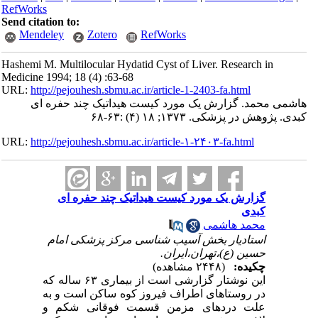
RefWorks
Send citation to:
Mendeley
Zotero
RefWorks
Hashemi M. Multilocular Hydatid Cyst of Liver. Research in
Medicine 1994; 18 (4) :63-68
URL:
http://pejouhesh.sbmu.ac.ir/article-1-2403-fa.html
هاشمی محمد. گزارش یک مورد کیست هیداتیک چند حفره ای
کبدی. پژوهش در پزشکی. ۱۳۷۳; ۱۸ (۴) :۶۳-۶۸
URL:
http://pejouhesh.sbmu.ac.ir/article-۱-۲۴۰۳-fa.html
گزارش یک مورد کیست هیداتیک چند حفره ای
کبدی
محمد هاشمی
استادیار بخش آسیب شناسی مرکز پزشکی امام
حسین (ع)،تهران،ایران.
چکیده:
(۲۴۴۸ مشاهده)
این نوشتار گزارشی است از بیماری ۶۳ ساله که
در روستاهای اطراف فیروز کوه ساکن است و به
علت دردهای مزمن قسمت فوقانی شکم و