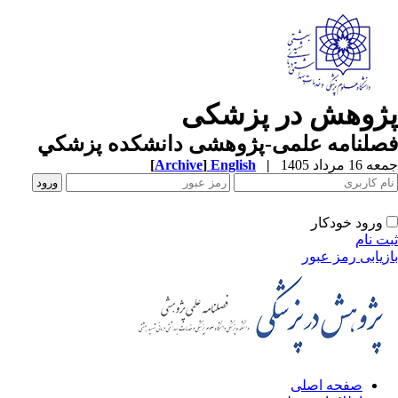
ژوهش در پزشکی
صلنامه علمی-پژوهشی دانشکده پزشکي
1 مرداد 1405
|
English
]
Archive
[
ورود خودکار
ت نام
زیابی رمز عبور
صفحه اصلی