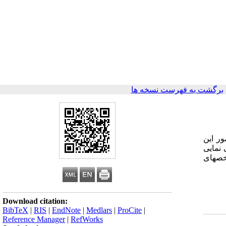
برگشت به فهرست نسخه ها
ر این
 نمایی
خصهای
Download citation:
BibTeX
|
RIS
|
EndNote
|
Medlars
|
ProCite
|
Reference Manager
|
RefWorks