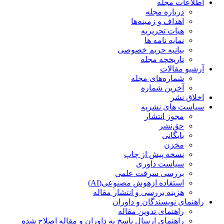
اطلاعات مجله
درباره مجله
اهداف و زمینه‌ها
هیات تحریریه
نمایه نامه ها
بیانیه حریم خصوصی
تاریخچه مجله
آرشیو مقالات
شماره‌های مجله
آخرین شماره
اخلاق نشر
سیاست های نشریه
مجوز انتشار
حق‌نشر
بایگانی
مخزن
نسخه پیش از چاپ
سیاست داوری
بررسی سرقت علمی
استفاده ازهوش مصنوعی(AI)
هزینه بررسی و انتشار مقاله
راهنمای نویسندگان و داوران
راهنمای تدوین مقاله
راهنمای ارسال پاسخ به داوران و مقاله اصلاح شده