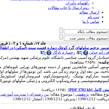
راهنمای داوران
روند ارسال تا چاپ مقالات
ارسال مقاله
ثبت نام
تماس با ما
جلد ۱۷، شماره ۱ و ۲ - ( فروردین - شهریور ۱۳۷۲ )
تومور بدخیم سلولهای گرد کوچک دیواره قفسه سینه (آسکین) در اطفال
فرزانه جدلی
،
رخساره یادگار
استادیار گروه آسیب شناسی دانشگاه علوم پزشکی شهید بهشتی (مرکز 
چکیده:
(۲۶۵۹ مشاهده)
تومور آسکین شایعترین تومور از دسته تومورهای نوراپی تلیوماهای 
احیه، بین دهه اول و دوم زندگی می باشد. این تومورها از سلولهای اول
شبیه سارکوم یوئینگ، رابدومیوسارکوم، فیبروسارکوم، استئوژنی
ایمونوهیستوشیمی و میکروسکوپ الکترونی و ژنتیکی سلولهای تومورال ت
متن کامل
[PDF 3702 kb]
(۱۶۶۵ دریافت)
نوع مطالعه:
پژوهشی
| موضوع مقاله:
بین رشته ای ( مدیریت آموزشی
دریافت: 1398/12/12 | پذیرش: 1398/12/12 | انتشار: 1398/12/12
بازنشر اطلاعات