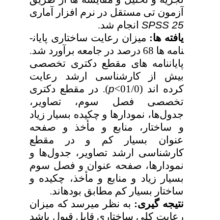
آزمون تی مستقل در نرم­ افزار آماری
SPSS 25
انجام شد.
یافته­ ها:
میزان رعایت ساختاری پایان­
نامه ­ها 68 درصد در جامعه برآورد شد.
پایان­نامه­ های مقطع دکتری تخصصی
بیش از کارشناسی ­ارشد رعایت
کرده ­اند (01/0>
p
). در مقطع دکتری
تخصصی فصل سوم، تصاویر،
جدول‌ها، نمودارها و چکیده بسیار زیاد
و ساختار، منابع و مأخذ و صفحه
عنوان بسیار کم و در مقطع
کارشناسی ­ارشد تصاویر، جدول‌ها و
نمودارها، صفحه عنوان و فصل سوم
بسیار زیاد و منابع و مأخذ، چکیده و
ساختار بسیار کم مطابق بوده­اند.
نتیجه­ گیری:
به نظر می­رسد که میزان
رعایت کلی ساختاری قابل قبول باشد