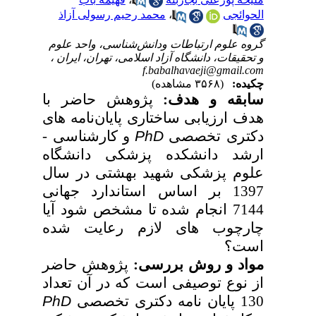
الحوائجی
،
محمد رحیم رسولی آزاذ
گروه علوم ارتباطات ودانش‌شناسی، واحد علوم
و تحقیقات، دانشگاه آزاد اسلامی، تهران، ایران ،
f.babalhavaeji@gmail.com
چکیده:
(۳۵۶۸ مشاهده)
سابقه و هدف:
پژوهش حاضر با
هدف ارزیابی ساختاری پایان
نامه‏ های
دکتری تخصصی
PhD
و کارشناسی ­
ارشد دانشکده پزشکی دانشگاه
علوم پزشکی شهید بهشتی در سال
1397 بر اساس استاندارد جهانی
7144 انجام شده تا مشخص شود آیا
چارچوب ­های لازم رعایت شده
است؟
مواد و روش بررسی:
پژوهش حاضر
از نوع توصیفی است که در آن تعداد
130 پایان­ نامه دکتری تخصصی
PhD