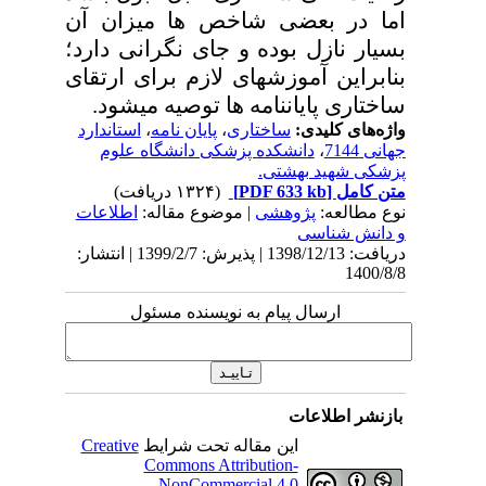
اما در بعضی شاخص ­ها میزان آن
بسیار نازل بوده و جای نگرانی دارد؛
بنابراین آموزش­های لازم برای ارتقای
ساختاری پایان­نامه ­ها توصیه می­شود.
واژه‌های کلیدی:
ساختاری
،
پایان نامه
،
استاندارد
جهانی 7144
،
دانشکده پزشکی دانشگاه علوم
پزشکی شهید بهشتی.
متن کامل
[PDF 633 kb]
(۱۳۲۴ دریافت)
نوع مطالعه:
پژوهشی
| موضوع مقاله:
اطلاعات
و دانش شناسی
دریافت: 1398/12/13 | پذیرش: 1399/2/7 | انتشار:
1400/8/8
ارسال پیام به نویسنده مسئول
بازنشر اطلاعات
این مقاله تحت شرایط
Creative
Commons Attribution-
NonCommercial 4.0