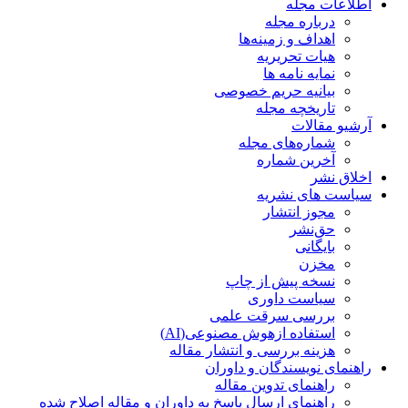
اطلاعات مجله
درباره مجله
اهداف و زمینه‌ها
هیات تحریریه
نمایه نامه ها
بیانیه حریم خصوصی
تاریخچه مجله
آرشیو مقالات
شماره‌های مجله
آخرین شماره
اخلاق نشر
سیاست های نشریه
مجوز انتشار
حق‌نشر
بایگانی
مخزن
نسخه پیش از چاپ
سیاست داوری
بررسی سرقت علمی
استفاده ازهوش مصنوعی(AI)
هزینه بررسی و انتشار مقاله
راهنمای نویسندگان و داوران
راهنمای تدوین مقاله
راهنمای ارسال پاسخ به داوران و مقاله اصلاح شده