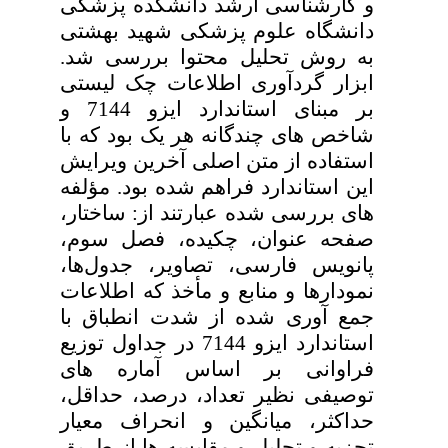
و کارشناسی ­ارشد دانشکده پزشکی
دانشگاه علوم پزشکی شهید بهشتی
به روش تحلیل محتوا بررسی شد.
ابزار گردآوری اطلاعات چک­ لیستی
بر مبنای استاندارد ایزو 7144 و
شاخص­ های چندگانه هر یک بود که با
استفاده از متن اصلی آخرین ویرایش
این استاندارد فراهم شده بود. مؤلفه
­های بررسی شده عبارتند از: ساختار،
صفحه عنوان، چکیده، فصل سوم،
پانویس فارسی، تصاویر، جدول‌ها،
نمودارها و منابع و مأخذ که اطلاعات
جمع­ آوری شده از شدت انطباق با
استاندارد ایزو 7144 در جداول توزیع
فراوانی بر اساس آماره­ های
توصیفی نظیر تعداد، درصد، حداقل،
حداکثر، میانگین و انحراف­ معیار
تجزیه و تحلیل و مقایسه­ ها از طریق