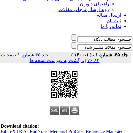
راهنمای داوران
روند ارسال تا چاپ مقالات
ارسال مقاله
ثبت نام
تماس با ما
جلد ۴۵، شماره ۱ - ( ۱-۱۴۰۰ )
جلد ۴۵ شماره ۱ صفحات
۸۳-۷۶
|
برگشت به فهرست نسخه ها
Download citation:
BibTeX
|
RIS
|
EndNote
|
Medlars
|
ProCite
|
Reference Manager
|