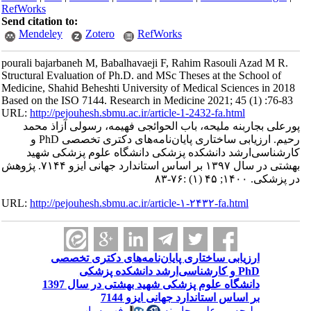
RefWorks
Send citation to:
Mendeley
Zotero
RefWorks
pourali bajarbaneh M, Babalhavaeji F, Rahim Rasouli Azad M R.
Structural Evaluation of Ph.D. and MSc Theses at the School of
Medicine, Shahid Beheshti University of Medical Sciences in 2018
Based on the ISO 7144. Research in Medicine 2021; 45 (1) :76-83
URL:
http://pejouhesh.sbmu.ac.ir/article-1-2432-fa.html
پورعلی بجاربنه ملیحه، باب الحوائجی فهیمه، رسولی آزاذ محمد
رحیم. ارزیابی ساختاری پایان‌نامه‌های دکتری تخصصی PhD و
کارشناسی‌ارشد دانشکده پزشکی دانشگاه علوم پزشکی شهید
بهشتی در سال ۱۳۹۷ بر اساس استاندارد جهانی ایزو ۷۱۴۴. پژوهش
در پزشکی. ۱۴۰۰; ۴۵ (۱) :۷۶-۸۳
URL:
http://pejouhesh.sbmu.ac.ir/article-۱-۲۴۳۲-fa.html
ارزیابی ساختاری پایان‌نامه‌های دکتری تخصصی
PhD و کارشناسی‌ارشد دانشکده پزشکی
دانشگاه علوم پزشکی شهید بهشتی در سال 1397
بر اساس استاندارد جهانی ایزو 7144
ملیحه پورعلی بجاربنه
،
فهیمه باب