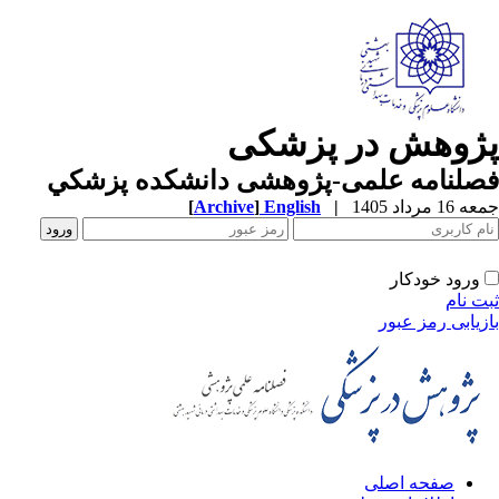
ژوهش در پزشکی
صلنامه علمی-پژوهشی دانشکده پزشکي
1 مرداد 1405
|
English
]
Archive
[
ورود خودکار
ت نام
زیابی رمز عبور
صفحه اصلی