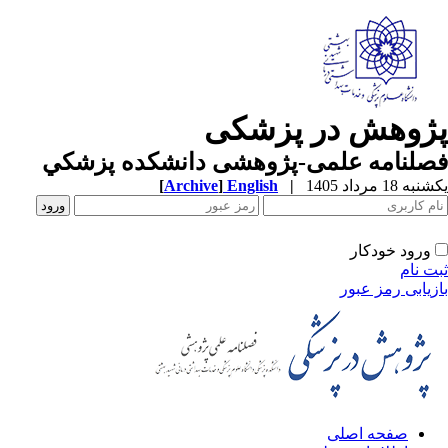
ژوهش در پزشکی
صلنامه علمی-پژوهشی دانشکده پزشکي
ه 18 مرداد 1405
|
English
]
Archive
[
ورود خودکار
ت نام
زیابی رمز عبور
صفحه اصلی