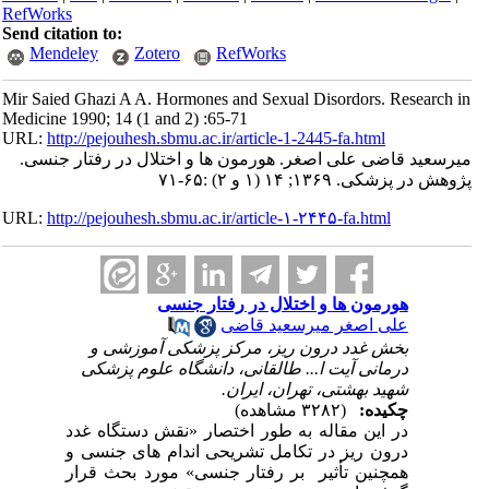
RefWorks
Send citation to:
Mendeley
Zotero
RefWorks
Mir Saied Ghazi A A. Hormones and Sexual Disordors. Research in
Medicine 1990; 14 (1 and 2) :65-71
URL:
http://pejouhesh.sbmu.ac.ir/article-1-2445-fa.html
میرسعید قاضی علی اصغر. هورمون ها و اختلال در رفتار جنسی.
پژوهش در پزشکی. ۱۳۶۹; ۱۴ (۱ و ۲) :۶۵-۷۱
URL:
http://pejouhesh.sbmu.ac.ir/article-۱-۲۴۴۵-fa.html
هورمون ها و اختلال در رفتار جنسی
علی اصغر میرسعید قاضی
بخش غدد درون ریز، مرکز پزشکی آموزشی و
درمانی آیت ا... طالقانی، دانشگاه علوم پزشکی
شهید بهشتی، تهران، ایران.
چکیده:
(۳۲۸۲ مشاهده)
در این مقاله به طور اختصار «نقش دستگاه غدد
درون ریز در تکامل تشریحی اندام ­های جنسی و
همچنین تأثیر ­ بر رفتار جنسی» مورد بحث قرار