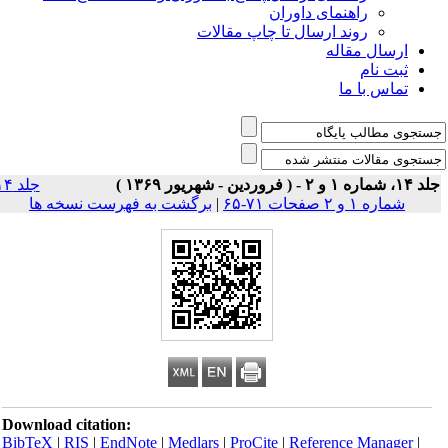
راهنمای داوران
روند ارسال تا چاپ مقالات
ارسال مقاله
ثبت نام
تماس با ما
 شماره ۱ و ۲ - ( فروردین - شهریور ۱۳۶۹ )
جلد ۱۴
شماره ۱ و ۲ صفحات ۷۱-۶۵
|
برگشت به فهرست نسخه ها
Download citation:
BibTeX
|
RIS
|
EndNote
|
Medlars
|
ProCite
|
Reference Manager
|