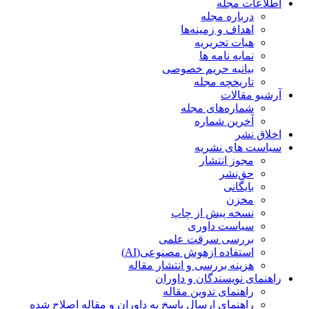
اطلاعات مجله
درباره مجله
اهداف و زمینه‌ها
هیات تحریریه
نمایه نامه ها
بیانیه حریم خصوصی
تاریخچه مجله
آرشیو مقالات
شماره‌های مجله
آخرین شماره
اخلاق نشر
سیاست های نشریه
مجوز انتشار
حق‌نشر
بایگانی
مخزن
نسخه پیش از چاپ
سیاست داوری
بررسی سرقت علمی
استفاده ازهوش مصنوعی(AI)
هزینه بررسی و انتشار مقاله
راهنمای نویسندگان و داوران
راهنمای تدوین مقاله
راهنمای ارسال پاسخ به داوران و مقاله اصلاح شده