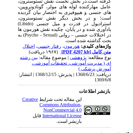
گرفته است.در بخش نخست نقش تستوسترون،
عامل مهارکننده لوله­ های مولر، گونادوتروپین­
های جنسی و هیپوفیزی به اختصار بیان گردیده
است؛ و در بخش دیگر نقش تستوسترون،
استرادیول در قدرت و میل جنسی (
Libido
)
یادآوری شده و در پایان، چکیده نقش هورمون­ ها
در اختلالات جنسی – روانی (
Psycho - Sexual
) به
بحث گذاشته شده است.
واژه‌های کلیدی:
هورمون
،
رفتار جنسی
،
اختلال
متن کامل
[PDF 4207 kb]
(۱۹۶۷ دریافت)
نوع مطالعه:
پژوهشی
| موضوع مقاله:
بین رشته
ای ( مدیریت آموزشی، تحقیقات آموزشی،
آموزش پزشکی )
دریافت: 1368/6/23 | پذیرش: 1368/12/15 | انتشار:
1369/6/8
بازنشر اطلاعات
این مقاله تحت شرایط
Creative
Commons Attribution-
NonCommercial 4.0
International License
قابل
بازنشر است.