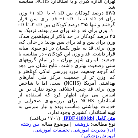
تهران اندازه گیری و با استاندارد
NCHS
مقایسه
شد.
۵۴/۵ درصد کودکان بین
sD
۱- تا
sD
۱+ وزن
برای قد
sD
۱- تا
sD
۱+ قد برای سن قرار
گرفتند و تنها ۳/۵ درصد کودکان بین
sD
۳- تا
sD
۱-
وزن برای قد و قد برای سن بودند. نزدیک به
۴۵ درصد کودکان در حد بالاتر از پنجاهمین صدک
وزن برای سن و قد برای سن بودند؛ در حالی که،
وزن برای قد به طور یکسان در دو سوی میانه
قرار داشت. قد و وزن این کودکان - در مقایسه با
جمعیت آماری شهر تهران - در تمام گروههای
سنی وضعیت بهتری داشت. نتایج نشان می دهد
که گرچه جمعیت مورد بررسی اندکی کوتاهتر و
کم وزن تر از جمعیت مرکز ملی آمارهای
بهداشتی آمریکا (
NCHS
) است، اما با شاخص
وزن برای قد چنین اختلافی وجود ندارد. بر این
اساس می توان اظهار کرد که استفاده از
استاندارد
NCHS
برای بررسیهای صحرایی و
خدمات بهداشتی مناسب بوده و نیاز مبرمی به
تهیه استاندارد کشوری وجود ندارد.
متن کامل
[PDF 4180 kb]
(۱۷۰۱ دریافت)
نوع مطالعه:
پژوهشی
| موضوع مقاله:
بین رشته
ای ( مدیریت آموزشی، تحقیقات آموزشی،
آموزش پزشکی )