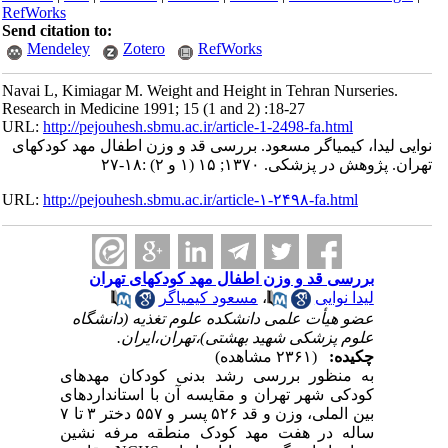
RefWorks
Send citation to:
Mendeley
Zotero
RefWorks
Navai L, Kimiagar M. Weight and Height in Tehran Nurseries.
Research in Medicine 1991; 15 (1 and 2) :18-27
URL:
http://pejouhesh.sbmu.ac.ir/article-1-2498-fa.html
نوایی لیدا، کیمیاگر مسعود. بررسی قد و وزن اطفال مهد کودکهای
تهران. پژوهش در پزشکی. ۱۳۷۰; ۱۵ (۱ و ۲) :۱۸-۲۷
URL:
http://pejouhesh.sbmu.ac.ir/article-۱-۲۴۹۸-fa.html
بررسی قد و وزن اطفال مهد کودکهای تهران
لیدا نوایی
،
مسعود کیمیاگر
عضو هیأت علمی دانشکده علوم تغذیه (دانشگاه
علوم پزشکی شهید بهشتی)،تهران،ایران.
چکیده:
(۲۳۶۱ مشاهده)
به منظور بررسی رشد بدنی کودکان مهدهای
کودکی شهر تهران و مقایسه آن با استانداردهای
بین الملی، وزن و قد ۵۲۶ پسر و ۵۵۷ دختر ۳ تا ۷
ساله در هفت مهد کودک منطقه مرفه نشین