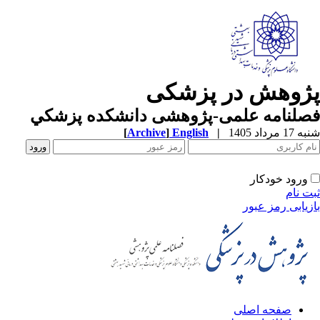
ژوهش در پزشکی
صلنامه علمی-پژوهشی دانشکده پزشکي
1 مرداد 1405
|
English
]
Archive
[
ورود خودکار
ت نام
زیابی رمز عبور
صفحه اصلی