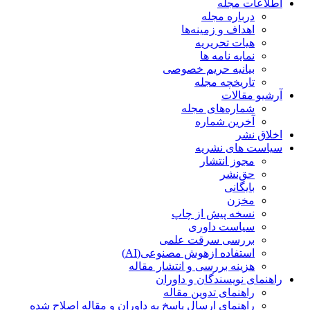
اطلاعات مجله
درباره مجله
اهداف و زمینه‌ها
هیات تحریریه
نمایه نامه ها
بیانیه حریم خصوصی
تاریخچه مجله
آرشیو مقالات
شماره‌های مجله
آخرین شماره
اخلاق نشر
سیاست های نشریه
مجوز انتشار
حق‌نشر
بایگانی
مخزن
نسخه پیش از چاپ
سیاست داوری
بررسی سرقت علمی
استفاده ازهوش مصنوعی(AI)
هزینه بررسی و انتشار مقاله
راهنمای نویسندگان و داوران
راهنمای تدوین مقاله
راهنمای ارسال پاسخ به داوران و مقاله اصلاح شده