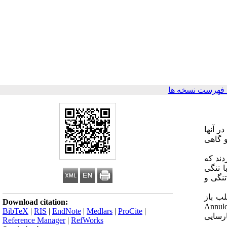
 فهرست نسخه ها
ر آنها
 گاهی
 کردند که
همراه با تنگی
تنگی و
 با روش قلب باز
Download citation:
Cardio عمل شدند. این ترتیب در دو مورد نارسائی میترال عمل Annuloplasty
BibTeX
|
RIS
|
EndNote
|
Medlars
|
ProCite
|
ی و نارسایی
Reference Manager
|
RefWorks