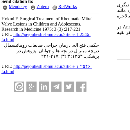
Send citation to:
 دیگری
Mendeley
Zotero
RefWorks
مانند
الاخره
Hokmi F. Surgical Treatment of Rheumatic Mitral
Valve Lesions in Children and Adolescents.
روی هم رفته نتایج کمیسوروتومی بسته خوب بود گواینکه بعضی از این بچه­ها احتیاج بعمل جراحی مجدد پیدا می­کنند نتیجه دو مورد Annuloplasty در
Research in Medicine 1975; 3 (3) :217-221
 در ۱۲ مورد تعویض دریچه میترال غیر از سه نفر که بمناسبت عوارض شدید بعد از عمل فوت شدند در ۹ نفر بقیه
URL:
http://pejouhesh.sbmu.ac.ir/article-1-2546-
fa.html
حکمی فتح اله. درمان جراحی ضایعات روماتیسمال
دریچه میترال در بچه ها و جوانان. پژوهش در
پزشکی. ۱۳۵۴; ۳ (۳) :۲۱۷-۲۲۱
URL:
http://pejouhesh.sbmu.ac.ir/article-۱-۲۵۴۶-
fa.html