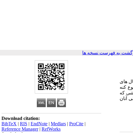
گشت به فهرست نسخه ها
ال های
ع کنه
ی که
ی آنان
Download citation:
BibTeX
|
RIS
|
EndNote
|
Medlars
|
ProCite
|
Reference Manager
|
RefWorks