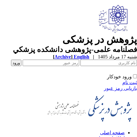
پژوهش در پزشکی
فصلنامه علمی-پژوهشی دانشکده پزشکي
شنبه 17 مرداد 1405
|
English
]
Archive
[
ورود خودکار
ثبت نام
بازیابی رمز عبور
صفحه اصلی