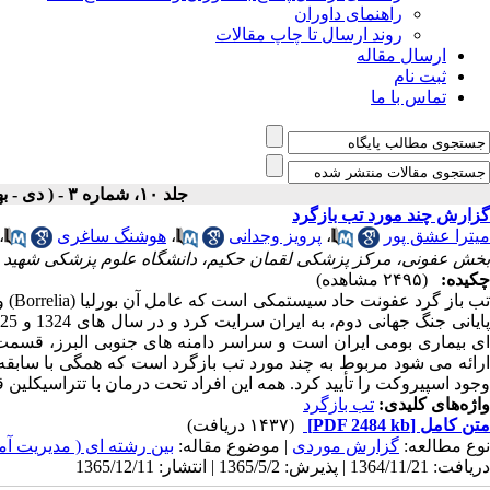
راهنمای داوران
روند ارسال تا چاپ مقالات
ارسال مقاله
ثبت نام
تماس با ما
جلد ۱۰، شماره ۳ - ( دی - بهمن - اسفند ۱۳۶۵ )
گزارش چند مورد تب بازگرد
میترا عشق پور
،
پرویز وجدانی
،
هوشنگ ساغری
،
بخش عفونی، مرکز پزشکی لقمان حکیم، دانشگاه علوم پزشکی شهید به
چکیده:
(۲۴۹۵ مشاهده)
ب باز گرد عفونت حاد سیستمکی است که عامل آن بورلیا (
Borrelia
) 
ایانی جنگ جهانی دوم، به ایران سرایت کرد و در سال های 1324 و 1325 در نقاط مختلف کشور، به خصوص تهران، سبب تلفات زیادی شد
ی بیماری بومی ایران است و سراسر دامنه های جنوبی البرز، قسمت
ارائه می شود مربوط به چند مورد تب بازگرد است که همگی با سابقه
وجود اسپیروکت را تأیید کرد. همه این افراد تحت درمان با تتراسیکلین 
واژه‌های کلیدی:
تب بازگرد
متن کامل
[PDF 2484 kb]
(۱۴۳۷ دریافت)
نوع مطالعه:
گزارش موردی
| موضوع مقاله:
بین رشته ای ( مدیریت 
دریافت: 1364/11/21 | پذیرش: 1365/5/2 | انتشار: 1365/12/11