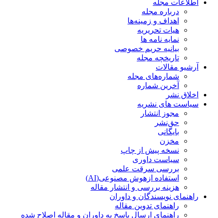
اطلاعات مجله
درباره مجله
اهداف و زمینه‌ها
هیات تحریریه
نمایه نامه ها
بیانیه حریم خصوصی
تاریخچه مجله
آرشیو مقالات
شماره‌های مجله
آخرین شماره
اخلاق نشر
سیاست های نشریه
مجوز انتشار
حق‌نشر
بایگانی
مخزن
نسخه پیش از چاپ
سیاست داوری
بررسی سرقت علمی
استفاده ازهوش مصنوعی(AI)
هزینه بررسی و انتشار مقاله
راهنمای نویسندگان و داوران
راهنمای تدوین مقاله
راهنمای ارسال پاسخ به داوران و مقاله اصلاح شده