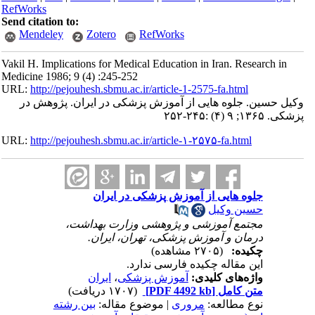
RefWorks
Send citation to:
Mendeley
Zotero
RefWorks
Vakil H. Implications for Medical Education in Iran. Research in
Medicine 1986; 9 (4) :245-252
URL:
http://pejouhesh.sbmu.ac.ir/article-1-2575-fa.html
وکیل حسین. جلوه هایی از آموزش پزشکی در ایران. پژوهش در
پزشکی. ۱۳۶۵; ۹ (۴) :۲۴۵-۲۵۲
URL:
http://pejouhesh.sbmu.ac.ir/article-۱-۲۵۷۵-fa.html
جلوه هایی از آموزش پزشکی در ایران
حسین وکیل
مجتمع آموزشی و پژوهشی وزارت بهداشت،
درمان و آموزش پزشکی، تهران، ایران.
چکیده:
(۲۷۰۵ مشاهده)
این مقاله چکیده فارسی ندارد
.
واژه‌های کلیدی:
آموزش پزشکی
،
ایران
متن کامل
[PDF 4492 kb]
(۱۷۰۷ دریافت)
نوع مطالعه:
مروری
| موضوع مقاله:
بین رشته