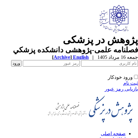
ژوهش در پزشکی
صلنامه علمی-پژوهشی دانشکده پزشکي
1 مرداد 1405
|
English
]
Archive
[
ورود خودکار
ت نام
زیابی رمز عبور
صفحه اصلی