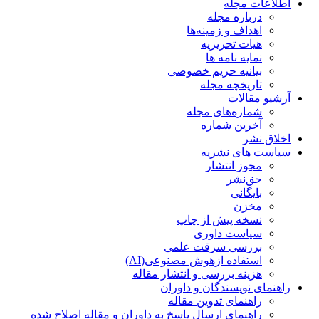
اطلاعات مجله
درباره مجله
اهداف و زمینه‌ها
هیات تحریریه
نمایه نامه ها
بیانیه حریم خصوصی
تاریخچه مجله
آرشیو مقالات
شماره‌های مجله
آخرین شماره
اخلاق نشر
سیاست های نشریه
مجوز انتشار
حق‌نشر
بایگانی
مخزن
نسخه پیش از چاپ
سیاست داوری
بررسی سرقت علمی
استفاده ازهوش مصنوعی(AI)
هزینه بررسی و انتشار مقاله
راهنمای نویسندگان و داوران
راهنمای تدوین مقاله
راهنمای ارسال پاسخ به داوران و مقاله اصلاح شده