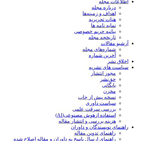
اطلاعات مجله
درباره مجله
اهداف و زمینه‌ها
هیات تحریریه
نمایه نامه ها
بیانیه حریم خصوصی
تاریخچه مجله
آرشیو مقالات
شماره‌های مجله
آخرین شماره
اخلاق نشر
سیاست های نشریه
مجوز انتشار
حق‌نشر
بایگانی
مخزن
نسخه پیش از چاپ
سیاست داوری
بررسی سرقت علمی
استفاده ازهوش مصنوعی(AI)
هزینه بررسی و انتشار مقاله
راهنمای نویسندگان و داوران
راهنمای تدوین مقاله
راهنمای ارسال پاسخ به داوران و مقاله اصلاح شده