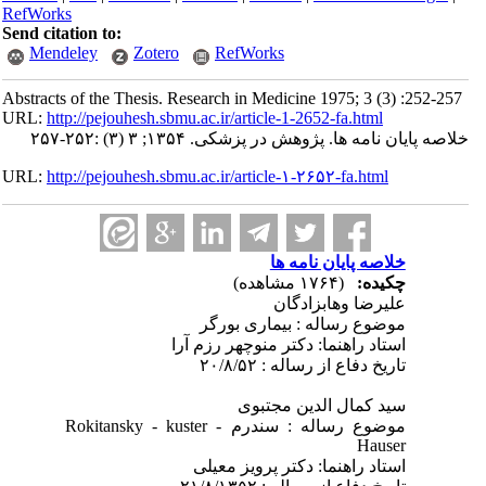
RefWorks
Send citation to:
Mendeley
Zotero
RefWorks
Abstracts of the Thesis. Research in Medicine 1975; 3 (3) :252-257
URL:
http://pejouhesh.sbmu.ac.ir/article-1-2652-fa.html
خلاصه پایان نامه ها. پژوهش در پزشکی. ۱۳۵۴; ۳ (۳) :۲۵۲-۲۵۷
URL:
http://pejouhesh.sbmu.ac.ir/article-۱-۲۶۵۲-fa.html
خلاصه پایان نامه ها
چکیده:
(۱۷۶۴ مشاهده)
علیرضا وهابزادگان
موضوع رساله : بیماری بورگر
استاد راهنما: دکتر منوچهر رزم آرا
تاریخ دفاع از رساله : ۲۰/۸/۵۲
سید کمال الدین مجتبوی
موضوع رساله : سندرم Rokitansky - kuster -
Hauser
استاد راهنما: دکتر پرویز معیلی