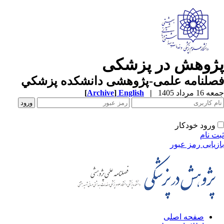
ژوهش در پزشکی
صلنامه علمی-پژوهشی دانشکده پزشکي
1 مرداد 1405
|
English
]
Archive
[
ورود خودکار
ت نام
زیابی رمز عبور
صفحه اصلی