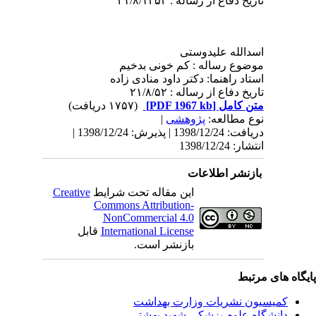
تاریخ دفاع از رساله : ۲۱/۸/۱۳۵۲
اسدالله علیدوستی
موضوع رساله : کم خونی بدخیم
استاد راهنما: دکتر داود منادی زاده
تاریخ دفاع از رساله : ۲۱/۸/۵۲
متن کامل
[PDF 1967 kb]
(۱۷۵۷ دریافت)
نوع مطالعه:
پژوهشی
|
دریافت: 1398/12/24 | پذیرش: 1398/12/24 |
انتشار: 1398/12/24
بازنشر اطلاعات
این مقاله تحت شرایط
Creative
Commons Attribution-
NonCommercial 4.0
International License
قابل
بازنشر است.
یگاه های مرتبط
کمیسیون نشریات وزارت بهداشت
دانشگاه علوم پزشکی شهید بهشتی