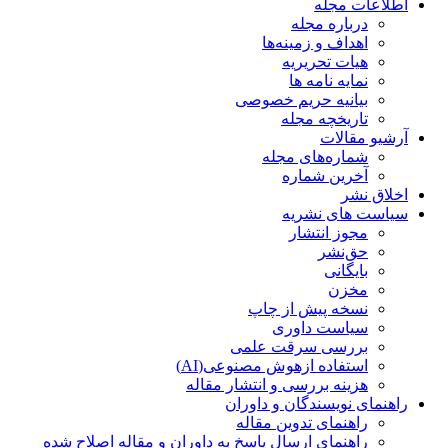
اطلاعات مجله
درباره مجله
اهداف و زمینه‌ها
هیات تحریریه
نمایه نامه ها
بیانیه حریم خصوصی
تاریخچه مجله
آرشیو مقالات
شماره‌های مجله
آخرین شماره
اخلاق نشر
سیاست های نشریه
مجوز انتشار
حق‌نشر
بایگانی
مخزن
نسخه پیش از چاپ
سیاست داوری
بررسی سرقت علمی
استفاده ازهوش مصنوعی(AI)
هزینه بررسی و انتشار مقاله
راهنمای نویسندگان و داوران
راهنمای تدوین مقاله
راهنمای ارسال پاسخ به داوران و مقاله اصلاح شده