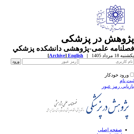
ژوهش در پزشکی
صلنامه علمی-پژوهشی دانشکده پزشکي
ه 18 مرداد 1405
|
English
]
Archive
[
ورود خودکار
ت نام
زیابی رمز عبور
صفحه اصلی