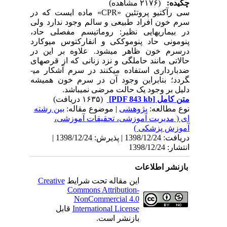
چکیده:
(۲۱۷۶ مشاهده)
سی رآکتیو پروتئین «CPR» ماده ایست که در
سرم خون افراد طبیعی و سالم وجود ندارد ولی
در بیماری­هایی نظیر: روماتیسم مفصلی حاد،
پنومونی حاد پنوموککی و انفارکتوس میوکارد
درسرم خون ظاهر می­شود. علاوه بر این در
حالاتی مانند حاملگی و نزد زنانی که از قرص­های
ضدبارداری استفاده می­کنند در سرم آشکار می­
گردد؛ بنابراین وجود آن در سرم خون همیشه
دلیل بر وجود یک حالت مرضی نمی­باشد.
متن کامل
[PDF 843 kb]
(۱۶۳۵ دریافت)
نوع مطالعه:
پژوهشی
| موضوع مقاله:
بین رشته
ای ( مدیریت آموزشی، تحقیقات آموزشی،
آموزش پزشکی )
دریافت: 1398/12/24 | پذیرش: 1398/12/24 |
انتشار: 1398/12/24
بازنشر اطلاعات
این مقاله تحت شرایط
Creative
Commons Attribution-
NonCommercial 4.0
International License
قابل
بازنشر است.