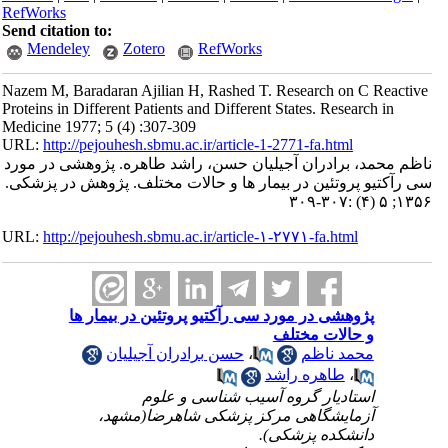
RefWorks
Send citation to:
Mendeley
Zotero
RefWorks
Nazem M, Baradaran Ajilian H, Rashed T. Research on C Reactive
Proteins in Different Patients and Different States. Research in
Medicine 1977; 5 (4) :307-309
URL:
http://pejouhesh.sbmu.ac.ir/article-1-2771-fa.html
ناظم محمد، برادران آجیلیان حسن، راشد طاهره. پژوهشی در مورد
سی رآکتیو پروتئین در بیمار ها و حالات مختلف. پژوهش در پزشکی.
۱۳۵۶; ۵ (۴) :۳۰۷-۳۰۹
URL:
http://pejouhesh.sbmu.ac.ir/article-۱-۲۷۷۱-fa.html
پژوهشی در مورد سی رآکتیو پروتئین در بیمار ها
و حالات مختلف
محمد ناظم
،
حسن برادران آجیلیان
،
طاهره راشد
استادیار گروه آسیب شناسی و علوم
آزمایشگاهی مرکز پزشکی شاهرضا(مشهد،
دانشکده پزشکی).