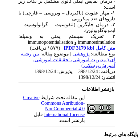
- درمان نقایص ایمنی ثانوی مشتمل بر نکات زیر
است:
۱- مهار عفونت (باکتریال – ویروسی – قارچی) با
داروهای ضد میکروبی
۲- درمان جایگزین (لنفوسیت – گرانولوسیت –
ایمونوگلوبولین).
۳- تحریک سیستم ایمنی به وسیله:
immunostimulation و immunopotentialisation
متن کامل
[PDF 3179 kb]
(۱۵۷۹ دریافت)
نوع مطالعه:
پژوهشی
| موضوع مقاله:
بین رشته
ای ( مدیریت آموزشی، تحقیقات آموزشی،
آموزش پزشکی )
دریافت: 1398/12/24 | پذیرش: 1398/12/24 |
انتشار: 1398/12/24
بازنشر اطلاعات
این مقاله تحت شرایط
Creative
Commons Attribution-
NonCommercial 4.0
International License
قابل
بازنشر است.
یگاه های مرتبط