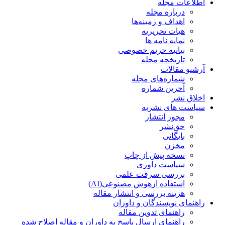
اطلاعات مجله
درباره مجله
اهداف و زمینه‌ها
هیات تحریریه
نمایه نامه ها
بیانیه حریم خصوصی
تاریخچه مجله
آرشیو مقالات
شماره‌های مجله
آخرین شماره
اخلاق نشر
سیاست های نشریه
مجوز انتشار
حق‌نشر
بایگانی
مخزن
نسخه پیش از چاپ
سیاست داوری
بررسی سرقت علمی
استفاده ازهوش مصنوعی(AI)
هزینه بررسی و انتشار مقاله
راهنمای نویسندگان و داوران
راهنمای تدوین مقاله
راهنمای ارسال پاسخ به داوران و مقاله اصلاح شده