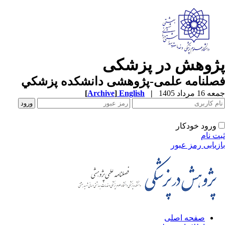
ژوهش در پزشکی
صلنامه علمی-پژوهشی دانشکده پزشکي
1 مرداد 1405
|
English
]
Archive
[
ورود خودکار
ت نام
زیابی رمز عبور
صفحه اصلی