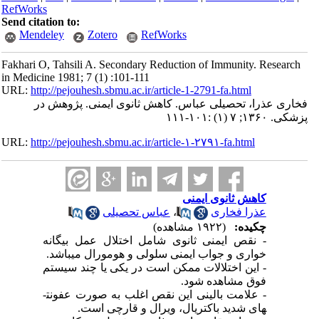
RefWorks
Send citation to:
Mendeley
Zotero
RefWorks
Fakhari O, Tahsili A. Secondary Reduction of Immunity. Research
in Medicine 1981; 7 (1) :101-111
URL:
http://pejouhesh.sbmu.ac.ir/article-1-2791-fa.html
فخاری عذرا، تحصیلی عباس. کاهش ثانوی ایمنی. پژوهش در
پزشکی. ۱۳۶۰; ۷ (۱) :۱۰۱-۱۱۱
URL:
http://pejouhesh.sbmu.ac.ir/article-۱-۲۷۹۱-fa.html
کاهش ثانوی ایمنی
عذرا فخاری
،
عباس تحصیلی
چکیده:
(۱۹۲۲ مشاهده)
- نقص ایمنی ثانوی شامل اختلال عمل بیگانه
خواری و جواب ایمنی سلولی و هومورال می­باشد.
- این اختلالات ممکن است در یکی یا چند سیستم
فوق مشاهده شود.
- علامت بالینی این نقص اغلب به صورت عفونت­
های شدید باکتریال، ویرال و قارچی است.