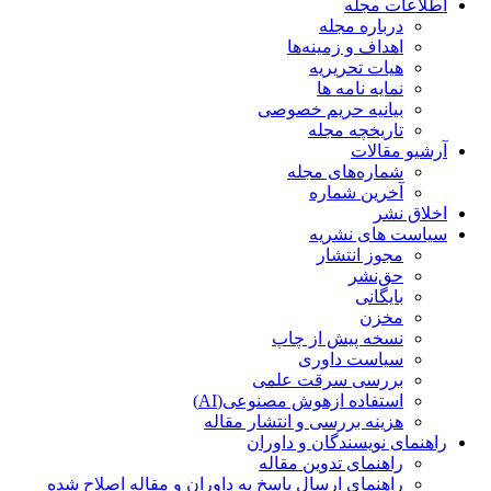
اطلاعات مجله
درباره مجله
اهداف و زمینه‌ها
هیات تحریریه
نمایه نامه ها
بیانیه حریم خصوصی
تاریخچه مجله
آرشیو مقالات
شماره‌های مجله
آخرین شماره
اخلاق نشر
سیاست های نشریه
مجوز انتشار
حق‌نشر
بایگانی
مخزن
نسخه پیش از چاپ
سیاست داوری
بررسی سرقت علمی
استفاده ازهوش مصنوعی(AI)
هزینه بررسی و انتشار مقاله
راهنمای نویسندگان و داوران
راهنمای تدوین مقاله
راهنمای ارسال پاسخ به داوران و مقاله اصلاح شده