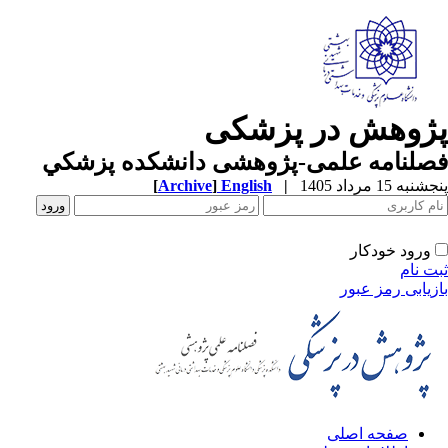
پژوهش در پزشکی
فصلنامه علمی-پژوهشی دانشکده پزشکي
پنجشنبه 15 مرداد 1405
|
English
]
Archive
[
ورود خودکار
ثبت نام
بازیابی رمز عبور
صفحه اصلی