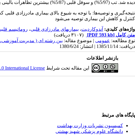
دیده شد. تب (5/97%) و سوفل قلبی (5/87%) بیشترین تظاهرات بالینی بودند.
نتیجه‌گیری و توصیه‌ها: با توجه به شیوع بالای بیماری مادرزادی قلبی 
کنترل و کاهش این بیماری توصیه می‌شود
واژه‌های کلیدی:
آندوکاردیت
،
بیماریهای مادرزادی قلبی
،
روماتیسم قلبی
متن کامل
[PDF 593 kb]
(۳۱۰۷ دریافت)
نوع مطالعه:
عمومی
| موضوع مقاله:
بین رشته ای ( مدیریت آموزشی،
دریافت: 1385/11/14 | انتشار: 1380/6/24
بازنشر اطلاعات
این مقاله تحت شرایط
 International License
پایگاه های مرتبط
کمیسیون نشریات وزارت بهداشت
دانشگاه علوم پزشکی شهید بهشتی