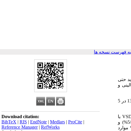
ه فهرست نسخه ها
25-20 درصد و در موارد شدید حتی
ینی و
مواد و روشها: تحقیق بر اساس مطالعه داده‌های موجود بر روی 40 بیمار زیر 14 سال که با تشخیص آندوکاردیت باکتریال طی سالهای 74-1369 در 5
Download citation:
یافته‌ها: یافته‌ها نشانداد 60% کودکان دختر بودند. بیماریهای مادرزادی قلبی با شیوع 60% بیشترین عامل مساعد کننده بود و بیش از همه VSD با
BibTeX
|
RIS
|
EndNote
|
Medlars
|
ProCite
|
شیوع 6/66% جلب توجه می‌نمود. کشت خون تنها در 5/27% موارد مثبت بود که شایعترین میکروارگانیسم‌ها استافیلوکوک اورئوس (5/36%) و
Reference Manager
|
RefWorks
2/%) بودند. سرعت سیمانتاسیون بالای 20 در 5/77%، لکوسیتوز بیش از 10 هزار در 5/67% و CRP مثبت در 55% موارد