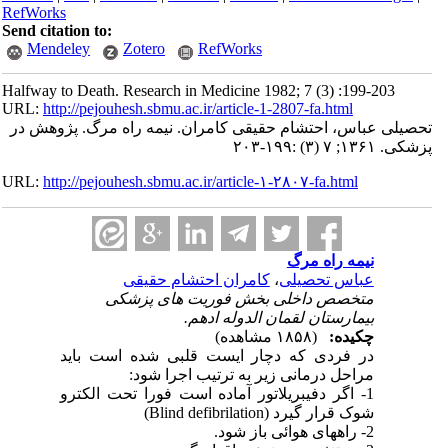
RefWorks
Send citation to:
Mendeley
Zotero
RefWorks
Halfway to Death. Research in Medicine 1982; 7 (3) :199-203
URL:
http://pejouhesh.sbmu.ac.ir/article-1-2807-fa.html
تحصیلی عباس، احتشام حقیقی کامران. نیمه راه مرگ. پژوهش در
پزشکی. ۱۳۶۱; ۷ (۳) :۱۹۹-۲۰۳
URL:
http://pejouhesh.sbmu.ac.ir/article-۱-۲۸۰۷-fa.html
نیمه راه مرگ
عباس تحصیلی
،
کامران احتشام حقیقی
متخصص داخلی بخش فوریت های پزشکی
بیمارستان لقمان الدوله ادهم.
چکیده:
(۱۸۵۸ مشاهده)
در فردی که دچار ایست قلبی شده است باید
مراحل درمانی زیر به ترتیب اجرا شود:
1- اگر دفیبریلاتور آماده است فورا تحت الکترو
شوک قرار گیرد (Blind defibrilation)
2- راه­های هوائی باز شود.