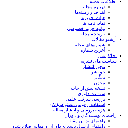
اطلاعات مجله
درباره مجله
اهداف و زمینه‌ها
هیات تحریریه
نمایه نامه ها
بیانیه حریم خصوصی
تاریخچه مجله
آرشیو مقالات
شماره‌های مجله
آخرین شماره
اخلاق نشر
سیاست های نشریه
مجوز انتشار
حق‌نشر
بایگانی
مخزن
نسخه پیش از چاپ
سیاست داوری
بررسی سرقت علمی
استفاده ازهوش مصنوعی(AI)
هزینه بررسی و انتشار مقاله
راهنمای نویسندگان و داوران
راهنمای تدوین مقاله
راهنمای ارسال پاسخ به داوران و مقاله اصلاح شده