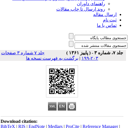
راهنمای داوران
روند ارسال تا چاپ مقالات
ارسال مقاله
ثبت نام
تماس با ما
جلد ۷، شماره ۳ - ( پاییز ۱۳۶۱ )
جلد ۷ شماره ۳ صفحات
۲۰۳-۱۹۹
|
برگشت به فهرست نسخه ها
Download citation:
BibTeX
|
RIS
|
EndNote
|
Medlars
|
ProCite
|
Reference Manager
|