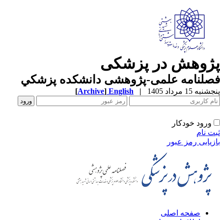
ژوهش در پزشکی
صلنامه علمی-پژوهشی دانشکده پزشکي
به 15 مرداد 1405
|
English
]
Archive
[
ورود خودکار
ت نام
زیابی رمز عبور
صفحه اصلی