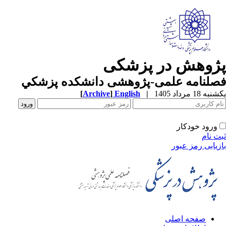
ژوهش در پزشکی
صلنامه علمی-پژوهشی دانشکده پزشکي
ه 18 مرداد 1405
|
English
]
Archive
[
ورود خودکار
ت نام
زیابی رمز عبور
صفحه اصلی