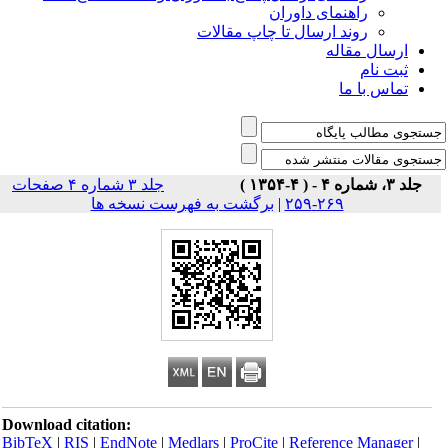
راهنمای داوران
روند ارسال تا چاپ مقالات
ارسال مقاله
ثبت نام
تماس با ما
جلد ۳، شماره ۴ - ( ۴-۱۳۵۴ )
جلد ۳ شماره ۴ صفحات
۲۶۹-۲۵۹
|
برگشت به فهرست نسخه ها
Download citation:
BibTeX
|
RIS
|
EndNote
|
Medlars
|
ProCite
|
Reference Manager
|