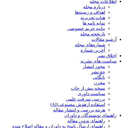
اطلاعات مجله
درباره مجله
اهداف و زمینه‌ها
هیات تحریریه
نمایه نامه ها
بیانیه حریم خصوصی
تاریخچه مجله
آرشیو مقالات
شماره‌های مجله
آخرین شماره
اخلاق نشر
سیاست های نشریه
مجوز انتشار
حق‌نشر
بایگانی
مخزن
نسخه پیش از چاپ
سیاست داوری
بررسی سرقت علمی
استفاده ازهوش مصنوعی(AI)
هزینه بررسی و انتشار مقاله
راهنمای نویسندگان و داوران
راهنمای تدوین مقاله
راهنمای ارسال پاسخ به داوران و مقاله اصلاح شده