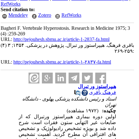
RefWorks
Send citation to:
Mendeley
Zotero
RefWorks
Bagheri F. Vertebrale Hyperostosis. Research in Medicine 1975; 3
(4) :259-269
URL:
http://pejouhesh.sbmu.ac.ir/article-1-2837-fa.html
باقری فرهنگ. هیپراستوز ور تبرال. پژوهش در پزشکی. ۱۳۵۴; ۳ (۴)
:۲۵۹-۲۶۹
URL:
http://pejouhesh.sbmu.ac.ir/article-۱-۲۸۳۷-fa.html
هیپراستوز ور تبرال
فرهنگ باقری
استاد و رئیس دانشکده پزشکی پهلوی - دانشگاه
تهران
چکیده:
(۱۹۷۲ مشاهده)
اولین دوره بیماری هیپراستوز ورتبرال که از
ضایعات غیر التهابی ستون فقرات است شرح
داده شد و بویژه تشخیص رادیولوژیک و تشخیص
های افتراقی آن مطرح گردید. اهمیت تشخیص