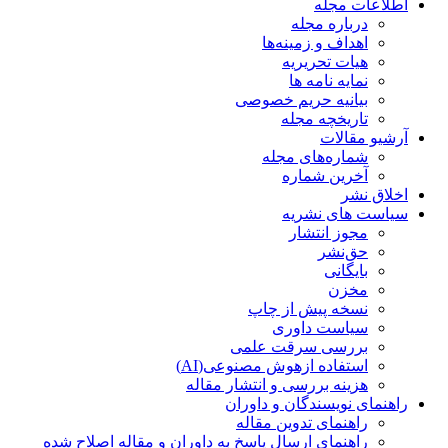
اطلاعات مجله
درباره مجله
اهداف و زمینه‌ها
هیات تحریریه
نمایه نامه ها
بیانیه حریم خصوصی
تاریخچه مجله
آرشیو مقالات
شماره‌های مجله
آخرین شماره
اخلاق نشر
سیاست های نشریه
مجوز انتشار
حق‌نشر
بایگانی
مخزن
نسخه پیش از چاپ
سیاست داوری
بررسی سرقت علمی
استفاده ازهوش مصنوعی(AI)
هزینه بررسی و انتشار مقاله
راهنمای نویسندگان و داوران
راهنمای تدوین مقاله
راهنمای ارسال پاسخ به داوران و مقاله اصلاح شده