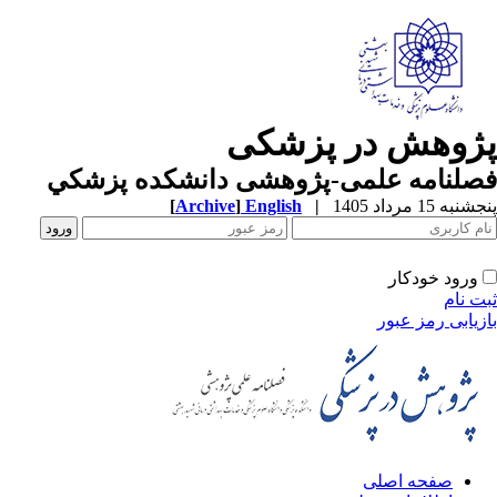
ژوهش در پزشکی
صلنامه علمی-پژوهشی دانشکده پزشکي
به 15 مرداد 1405
|
English
]
Archive
[
ورود خودکار
ت نام
زیابی رمز عبور
صفحه اصلی