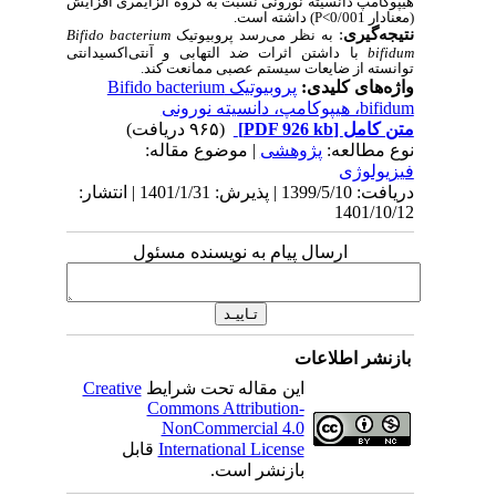
هیپوکامپ دانسیته نورونی نسبت به گروه آلزایمری افزایش
(معنادار 0/001
>
P
) داشته است.
نتیجه
گیری
:
به نظر می‌رسد پروبیوتیک
Bifido bacterium
bifidum
با داشتن اثرات ضد التهابی و آنتی‌اکسیدانتی
توانسته از ضایعات سیستم عصبی ممانعت کند.
واژه‌های کلیدی:
پروبیوتیک Bifido bacterium
bifidum، هیپوکامپ، دانسیته نورونی
متن کامل
[PDF 926 kb]
(۹۶۵ دریافت)
نوع مطالعه:
پژوهشی
| موضوع مقاله:
فیزیولوژی
دریافت: 1399/5/10 | پذیرش: 1401/1/31 | انتشار:
1401/10/12
ارسال پیام به نویسنده مسئول
بازنشر اطلاعات
این مقاله تحت شرایط
Creative
Commons Attribution-
NonCommercial 4.0
International License
قابل
بازنشر است.