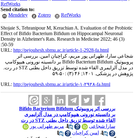
RefWorks
Send citation to:
Mendeley
Zotero
RefWorks
Shojaie S, Tehranipour M, Kerachian A. Evaluation of the Probiotic
Effect of Bifido Bacterium Bifidum on Hippocampal Neuronal
Density in Alzheimer's Rats. Research in Medicine 2022; 46 (3)
:50-59
URL:
http://pejouhesh.sbmu.ac.ir/article-1-2928-fa.html
شجاعی سارا، طهرانی پور مریم، کراچیان امین. بررسی اثر
پروبیوتیک Bifido Bacterium Bifidum بر دانسیته نورونی هیپوکامپ
در مدل آلزایمری القاء شده توسط تزریق داخل بطنی STZ در رت.
پژوهش در پزشکی. ۱۴۰۱; ۴۶ (۳) :۵۰-۵۹
URL:
http://pejouhesh.sbmu.ac.ir/article-۱-۲۹۲۸-fa.html
بررسی اثر پروبیوتیک Bifido Bacterium Bifidum
بر دانسیته نورونی هیپوکامپ در مدل آلزایمری
القاء شده توسط تزریق داخل بطنی STZ در رت
سارا شجاعی
،
مریم طهرانی پور
،
امین کراچیان