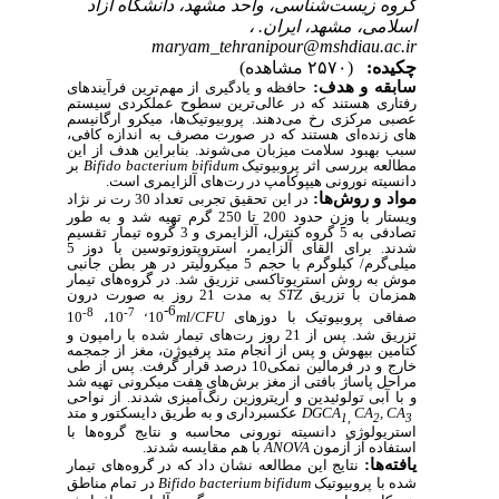
گروه زیست‌شناسی، واحد مشهد، دانشگاه آزاد
اسلامی، مشهد، ایران. ،
maryam_tehranipour@mshdiau.ac.ir
چکیده:
(۲۵۷۰ مشاهده)
سابقه و هدف
:
حافظه و یادگیری از مهم‌ترین فرآیند‌های
رفتاری هستند که در عالی
ترین سطوح عملکردی سیستم
عصبی مرکزی رخ می‌دهند.
پروبیوتیک‌ها، میکرو ارگانیسم­‌
های زنده‌ای هستند که در صورت مصرف به اندازه کافی،
سبب بهبود سلامت میزبان می‌شوند. بنابراین هدف از این
مطالعه بررسی اثر پروبیوتیک
Bifido bacterium bifidum
بر
دانسیته نورونی هیپوکامپ در رت‌های آلزایمری است.
مواد و روش
ها:
در این تحقیق تجربی
تعداد 30 رت نر نژاد
ویستار با وزن حدود 200 تا 250 گرم تهیه شد و به طور
تصادفی به 5 گروه کنترل، آلزایمری و 3 گروه تیمار تقسیم
شدند. برای القای آلزایمر، استروپتوزوتوسین با دوز 5
میلی
گرم/ کیلوگرم با حجم 5 میکرولیتر در هر بطن جانبی
موش به روش استریوتاکسی تزریق شد. در گروه
های تیمار
همزمان با تزریق
STZ
به مدت 21 روز به صورت درون
6-
8-
7-
،
صفاقی پروبیوتیک با دوزهای
ml/CFU
10
10،
10
تزریق شد. پس از 21 روز رت
های تیمار شده با رامپون و
کتامین بیهوش و پس از انجام متد پرفیوژن، مغز از جمجمه
خارج و در فرمالین نمکی10 درصد قرار گرفت. پس از طی
مراحل پاساژ بافتی از مغز برش
های هفت میکرونی تهیه شد
و با آبی تولوئیدین و اریتروزین رنگ
آمیزی شدند. از نواحی
, CA
CA
CA
DG
عکسبرداری و به طریق دایسکتور و متد
1,
2
3
استریولوژی دانسیته نورونی محاسبه و نتایج گروه‌ها با
استفاده از آزمون
ANOVA
با هم مقایسه شدند.
یافته
ها:
نتایج این مطالعه نشان داد که
در گروه
های تیمار
شده با پروبیوتیک
Bifido bacterium bifidum
در تمام مناطق