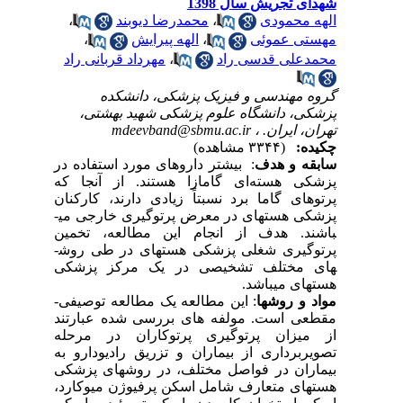
شهدای تجریش سال 1398
الهه محمودی
،
محمدرضا دیوبند
،
مهستی عموئی
،
الهه پیرایش
،
محمدعلی قدسی راد
،
مهرداد قربانی راد
گروه مهندسی و فیزیک پزشکی، دانشکده
پزشکی، دانشگاه علوم پزشکی شهید بهشتی،
تهران، ایران. ،
mdeevband@sbmu.ac.ir
چکیده:
(۳۳۴۴ مشاهده)
سابقه و هدف
: بیشتر داروهای مورد استفاده در
پزشکی هسته
ای گامازا هستند. از آنجا که
پرتوهای گاما برد نسبتاً زیادی دارند، کارکنان
پزشکی هسته­ای در معرض پرتوگیری خارجی می­
باشند. هدف از انجام این مطالعه، تخمین
پرتوگیری شغلی پزشکی هسته­ای در طی روش­
های مختلف تشخیصی در یک مرکز پزشکی
هسته­ای می­باشد.
مواد و روش­ها
: این مطالعه یک مطالعه توصیفی-
مقطعی است. مولفه های بررسی شده عبارتند
از میزان پرتوگیری پرتوکاران در مرحله
تصویربرداری از بیماران و تزریق رادیودارو به
بیماران در فواصل مختلف، در روش­های پزشکی
هسته­ای متعارف شامل اسکن پرفیوژن میوکارد،