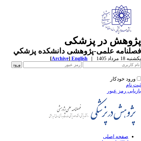
ژوهش در پزشکی
صلنامه علمی-پژوهشی دانشکده پزشکي
ه 18 مرداد 1405
|
English
]
Archive
[
ورود خودکار
ت نام
زیابی رمز عبور
صفحه اصلی