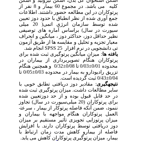
اسکن استخوان کل بدن، اسکن تیروئید و اسکن
کلیه می باشد. در مجموع 60 بیمار و 8 نفر از
پرتوکاران در این مطالعه حضور داشتند
.
اطلاعات
جمع آوری شده از نظر انطباق با حدود دوز تعیین
شده توسط سازمان انرژی اتمی( 20 میلی
سیورت در سال
(
براساس آماره های توصیفی
نظیر حداقل دوز، حداکثر دوز ، میانگین و انحراف
معیار تجزیه و تحلیل و مقایسه ها از طریق آزمون
تی دانشجویی در نرم افزار 25
SPSS
انجام شد.
یافته ها
: میزان میانگین پرتوگیری ثبت شده برای
پرتوکاران هنگام تصویربرداری از بیماران در
محدوده 0/01±0/03 تا 0/08±0/32 و همچنین هنگام
تزریق رادیودارو به بیمار در محدوده 0/03±0/05 تا
0/04±0/43 ثبت گردیده است.
نتیجه­گیری
: مقادیر دوز دریافتی تطابق خوبی با
سایر مطالعات داشت. میزان پرتوگیری ثبت شده
در حد قابل قبول بوده و از حد دوزتعیین شده
برای پرتوکاران (20 میلی
سیورت در سال) تجاوز
ننمود، ضمن آنکه فاصله پرتوکار از بیمار ، سرعت­
العمل پرتوکاران هنگام مواجهه با بیماران و
میزان پرتوزایی تجویزی تأثیر مستقیم بر میزان
دوز دریافتی توسط پرتوکاران دارند. با افزایش
فاصله از بیمارو کاهش مدت زمان ارتباط با
بیمار، میزان پرتوگیری پرتوکاران کاهش می یابد
.