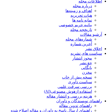
اطلاعات مجله
درباره مجله
اهداف و زمینه‌ها
هیات تحریریه
نمایه نامه ها
بیانیه حریم خصوصی
تاریخچه مجله
آرشیو مقالات
شماره‌های مجله
آخرین شماره
اخلاق نشر
سیاست های نشریه
مجوز انتشار
حق‌نشر
بایگانی
مخزن
نسخه پیش از چاپ
سیاست داوری
بررسی سرقت علمی
استفاده ازهوش مصنوعی(AI)
هزینه بررسی و انتشار مقاله
راهنمای نویسندگان و داوران
راهنمای تدوین مقاله
راهنمای ارسال پاسخ به داوران و مقاله اصلاح شده