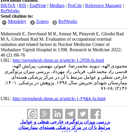
Download citation:
BibTeX
|
RIS
|
EndNote
|
Medlars
|
ProCite
|
Reference Manager
|
RefWorks
Send citation to:
Mendeley
Zotero
RefWorks
Mahmoudi E, Deevband M R, Amoui M, Pirayesh E, Ghodsi Rad
M A, Ghorbani Rad M. Evaluation of occupational external
radiation and related factors in Nuclear Medicine Center of
Shohadaye Tajrish Hospital in 1398. Research in Medicine 2022;
46 (2) :68-76
URL:
http://pejouhesh.sbmu.ac.ir/article-1-2958-fa.html
محمودی الهه، دیوبند محمدرضا، عموئی مهستی، پیرایش الهه،
قدسی راد محمدعلی، قربانی راد مهرداد. بررسی میزان پرتوگیری
خارجی شغلی و عوامل مرتبط با آن در مرکز پزشکی هسته‌ای
بیمارستان شهدای تجریش سال ۱۳۹۸. پژوهش در پزشکی. ۱۴۰۱;
۴۶ (۲) :۶۸-۷۶
URL:
http://pejouhesh.sbmu.ac.ir/article-۱-۲۹۵۸-fa.html
بررسی میزان پرتوگیری خارجی شغلی و عوامل
مرتبط با آن در مرکز پزشکی هسته‌ای بیمارستان