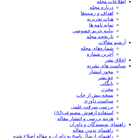
اطلاعات مجله
درباره مجله
اهداف و زمینه‌ها
هیات تحریریه
نمایه نامه ها
بیانیه حریم خصوصی
تاریخچه مجله
آرشیو مقالات
شماره‌های مجله
آخرین شماره
اخلاق نشر
سیاست های نشریه
مجوز انتشار
حق‌نشر
بایگانی
مخزن
نسخه پیش از چاپ
سیاست داوری
بررسی سرقت علمی
استفاده ازهوش مصنوعی(AI)
هزینه بررسی و انتشار مقاله
راهنمای نویسندگان و داوران
راهنمای تدوین مقاله
راهنمای ارسال پاسخ به داوران و مقاله اصلاح شده