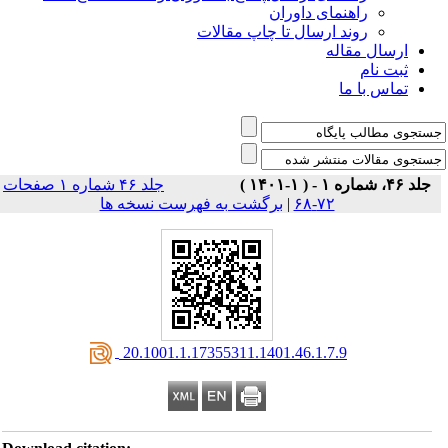
راهنمای داوران
روند ارسال تا چاپ مقالات
ارسال مقاله
ثبت نام
تماس با ما
جلد ۴۶، شماره ۱ - ( ۱-۱۴۰۱ )
جلد ۴۶ شماره ۱ صفحات
۷۲-۶۸
|
برگشت به فهرست نسخه ها
‎ 20.1001.1.17355311.1401.46.1.7.9