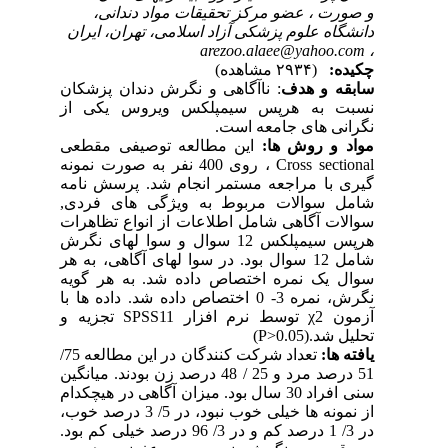
و صورت ، عضو مرکز تحقیقات مواد دندانی،
دانشگاه علوم پزشکی آزاد اسلامی، تهران، ایران
arezoo.alaee@yahoo.com
،
چکیده:
(۲۹۳۴ مشاهده)
سابقه و هدف
: ناآگاهی و نگرش دندان پزشکان
نسبت به هرپس سیمپلکس ویروس یکی از
نگرانی های جامعه است.
مواد و روش ها:
این مطالعه توصیفی مقطعی
Cross sectional ، روی 400 نفر به صورت نمونه
گیری با مراجعه مستمر انجام شد. پرسش نامه
شامل سوالات مربوط به ویژگی های فردی,
سوالات آگاهی شامل اطلاعات از انواع تظاهرات
هرپس سیمپلکس 12 سوال و سوا لهای نگرش
شامل 12 سوال بود. در سوا لهای آگاهی، به هر
سوال یک نمره اختصاص داده شد. به هر گویه
نگرش، نمره 3- 0 اختصاص داده شد. داده ها با
آزمون χ2 توسط نرم افزار SPSS11 تجزیه و
تحلیل شد.(P>0.05)
یافته ها:
تعداد شرکت کنندگان در این مطالعه 75/
51 درصد مرد و 25 / 48 درصد زن بودند. میانگین
سنی افراد 30 سال بود. میزان آگاهی در هیچکدام
از نمونه ها خیلی خوب نبود، در 5/ 3 درصد خوب،
در 3/ 1 درصد کم و در 3/ 96 درصد خیلی کم بود.