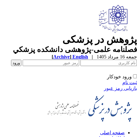
ژوهش در پزشکی
صلنامه علمی-پژوهشی دانشکده پزشکي
1 مرداد 1405
|
English
]
Archive
[
ورود خودکار
ت نام
زیابی رمز عبور
صفحه اصلی