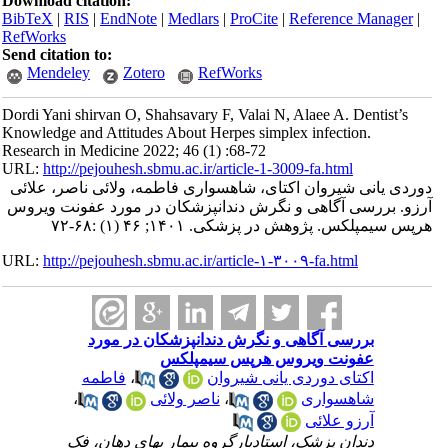
Download citation:
BibTeX
|
RIS
|
EndNote
|
Medlars
|
ProCite
|
Reference Manager
|
RefWorks
Send citation to:
Mendeley
Zotero
RefWorks
Dordi Yani shirvan O, Shahsavary F, Valai N, Alaee A. Dentist’s
Knowledge and Attitudes About Herpes simplex infection.
Research in Medicine 2022; 46 (1) :68-72
URL:
http://pejouhesh.sbmu.ac.ir/article-1-3009-fa.html
دوردی یانی شیروان اکتای، شاهسواری فاطمه، ولائی ناصر، علائی
آرزو. بررسی آگاهی و نگرش دندانپزشکان در مورد عفونت ویروس
هرپس سیمپلکس. پژوهش در پزشکی. ۱۴۰۱; ۴۶ (۱) :۶۸-۷۲
URL:
http://pejouhesh.sbmu.ac.ir/article-۱-۳۰۰۹-fa.html
بررسی آگاهی و نگرش دندانپزشکان در مورد
عفونت ویروس هرپس سیمپلکس
اکتای دوردی یانی شیروان
،
فاطمه
شاهسواری
،
ناصر ولائی
،
آرزو علائی
دندان پزشک، استادیارگروه بیمار یهای دهان، فک