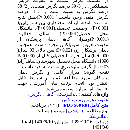
در قسمت نگرش نسبت به عفونت هرپس
سیمپلکس، در 3/ 30 درصد نگرش مثبت،در 2/ 58
درصد نگرش به نسبت مثبت و 5/ 11 درصد
نگرش منفی وجود داشت.( P>0.001)طبق نتایج
به دست آمده، ارتباط معناداری بین سن پایین(
P>0.001), وضعیت تحصیلی(P>0.001), دانشگاه
محل تحصیل(P>0.001), استان فعالیت
(P>0.001)ومیزان آگاهی دندان پزشکان از
عفونت هرپس سیمپلکس وجود داشت. همچنین
دندان پزشکان زن (P>0.02)،سن بالای 03 سال(
P>0.000)،سال فارغ التحصیلی قبل از P>0.000)
1390)،دانشگاه محل تحصیل شهرستان،شاهدآزاد(
P>0.03) نگرش مثبت تری نسبت به بقیه داشتند.
نتیجه گیری:
میزان آگاهی و نگرش دندان
پزشکان مورد مطالعه کمتر از شرایط قابل
انتظار بود. انجام برنامه های آموزشی جهت
افزایش این موارد توصیه می شود.
واژه‌های کلیدی:
دندانپزشک
،
آگاهی
،
نگرش
،
عفونت هرپس سیمپلکس
متن کامل
[PDF 568 kb]
(۱۱۲۰ دریافت)
نوع مطالعه:
پژوهشی
| موضوع مقاله:
دندانپزشکی
دریافت: 1399/11/16 | پذیرش: 1400/8/10 | انتشار:
1401/3/8