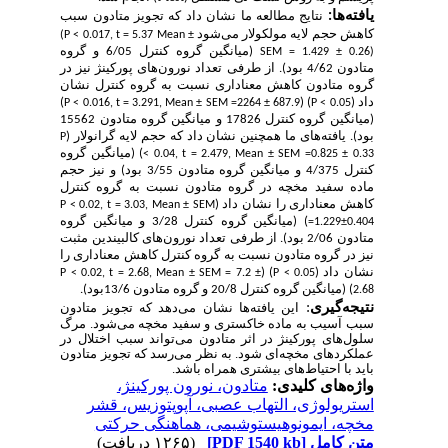
یافته
ها:
نتایج مطالعه ما نشان داد که تجویز متادون سبب
کاهش حجم لایه مولکولار می‌شود
(P < 0.017, t = 5.37 Mean ±
(میانگین گروه کنترل 6/05 و گروه
SEM = 1.429 ± 0.26)
متادون 4/62 بود). از طرفی تعداد نورون‌های پورکینژ نیز در
گروه متادون کاهش معناداری نسبت به گروه کنترل نشان
داد (
) (
)
P < 0.016, t = 3.291, Mean ± SEM =2264 ± 687.9
P < 0.05
(میانگین گروه کنترل 17826 و میانگین گروه متادون 15562
بود). یافته‌های ما همچنین نشان داد که حجم لایه گرانولار (
P
) (میانگین گروه
< 0.04, t = 2.479, Mean ± SEM =0.825 ± 0.33
کنترل 4/375 و میانگین گروه متادون 3/55 بود) و نیز حجم
ماده سفید مخچه در گروه متادون نسبت به گروه کنترل
کاهش معناداری را نشان داد (
P < 0.02, t = 3.03, Mean ± SEM
) (میانگین گروه کنترل 3/28 و میانگین گروه
=1.229±0.404
متادون 2/06 بود). از طرفی تعداد نورون‌های کالبیندین مثبت
نیز در گروه متادون نسبت به گروه کنترل کاهش معناداری را
نشان داد (
) (
P < 0.02, t = 2.68, Mean ± SEM = 7.2 ±
P < 0.05
) (میانگین گروه کنترل 20/8 و گروه متادون 13/6بود).
2.68
نتیجه
گیری
:
این یافته‌ها نشان می‌دهد که تجویز متادون
سبب آسیب به ماده خاکستری و سفید مخچه می‌شود. مرگ
سلول‌های پورکینژ در اثر متادون می‌تواند سبب اختلال در
عملکردهای مخچه‌ای شود. به نظر می‌رسد که تجویز متادون
باید با احتیاط‌های بیشتری همراه باشد.
واژه‌های کلیدی:
متادون، نورون پورکینژ،
استریولوژی، التهاب عصبی، آپوپتوزیس، قشر
مخچه، ایمونوهیستوشیمی، هماهنگی حرکتی
متن کامل
[PDF 1540 kb]
(۱۲۶۵ دریافت)