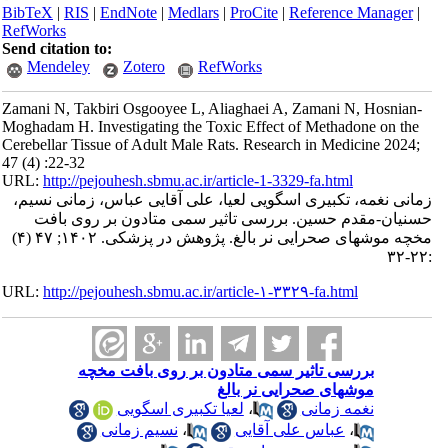
BibTeX
|
RIS
|
EndNote
|
Medlars
|
ProCite
|
Reference Manager
|
RefWorks
Send citation to:
Mendeley
Zotero
RefWorks
Zamani N, Takbiri Osgooyee L, Aliaghaei A, Zamani N, Hosnian-
Moghadam H. Investigating the Toxic Effect of Methadone on the
Cerebellar Tissue of Adult Male Rats. Research in Medicine 2024;
47 (4) :22-32
URL:
http://pejouhesh.sbmu.ac.ir/article-1-3329-fa.html
زمانی نغمه، تکبیری اسگویی لعیا، علی آقایی عباس، زمانی نسیم،
حسنیان-مقدم حسین. بررسی تاثیر سمی متادون بر روی بافت
مخچه موشهای صحرایی نر بالغ. پژوهش در پزشکی. ۱۴۰۲; ۴۷ (۴)
:۲۲-۳۲
URL:
http://pejouhesh.sbmu.ac.ir/article-۱-۳۳۲۹-fa.html
بررسی تاثیر سمی متادون بر روی بافت مخچه
موشهای صحرایی نر بالغ
نغمه زمانی
،
لعیا تکبیری اسگویی
،
عباس علی آقایی
،
نسیم زمانی