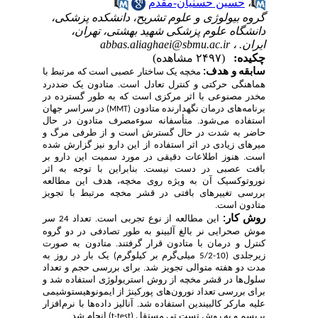
،
حسین حسنیان-مقدم
گروه بیولوژی و علوم تشریح، دانشکده پزشکی،
دانشگاه علوم پزشکی شهید بهشتی، تهران،
ایران. ،
abbas.aliaghaei@sbmu.ac.ir
چکیده:
(۲۴۹۷ مشاهده)
سابقه و هدف
:
مخچه یک ساختار عصبی است که مرتبط با
هماهنگی حرکتی و کنترل تعادل است. متادون یک ضددرد
مخدر مصنوعی با اثر مرکزی است که به طور گسترده در
برنامه‌های درمان نگهدارنده متادون (
) در سراسر جهان
MMT
استفاده می‌شود. متأسفانه سوءمصرف متادون در حال
حاضر به شدت در حال گسترش است و از طرفی مرگ و
میرهای زیادی در اثر استفاده از این دارو نیز گزارش شده
است. هنوز اطلاعات دقیقی در مورد سمیت این دارو بر
بافت عصبی در دست نیست. بنابراین با توجه به اثر
نوروتوکسیک آن به ویژه روی مخچه، هدف این مطالعه
بررسی تغییرهای بافتی در قشر مخچه مرتبط با تجویز
متادون است.
روش کار:
این مطالعه از نوع تجربی است. تعداد 24 سر
موش صحرایی نر بالغ آلبینو به طور تصادفی در دو گروه
کنترل و درمان با متادون قرار گرفتند. متادون به صورت
زیرجلدی (10-5/2 میلی‌گرم بر کیلوگرم) یک بار در روز به
مدت دو هفته متوالی تجویز شد. برای بررسی حجم و تعداد
سلول‌ها در قشر مخچه از روش استریولوژی استفاده شد و
برای بررسی تعداد نورون‌های پورکینژ از ایمونوهیستوشیمی
علیه مارکر کالبیندین استفاده شد. آنالیز داده‌ها با نرم‌افزار
پریسم و به روش تست تی مستقل (
) انجام شد.
t-test