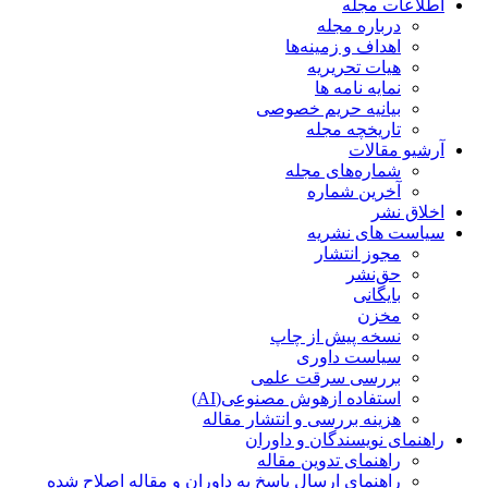
اطلاعات مجله
درباره مجله
اهداف و زمینه‌ها
هیات تحریریه
نمایه نامه ها
بیانیه حریم خصوصی
تاریخچه مجله
آرشیو مقالات
شماره‌های مجله
آخرین شماره
اخلاق نشر
سیاست های نشریه
مجوز انتشار
حق‌نشر
بایگانی
مخزن
نسخه پیش از چاپ
سیاست داوری
بررسی سرقت علمی
استفاده ازهوش مصنوعی(AI)
هزینه بررسی و انتشار مقاله
راهنمای نویسندگان و داوران
راهنمای تدوین مقاله
راهنمای ارسال پاسخ به داوران و مقاله اصلاح شده