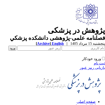
ژوهش در پزشکی
صلنامه علمی-پژوهشی دانشکده پزشکي
به 15 مرداد 1405
|
English
]
Archive
[
ورود خودکار
ت نام
زیابی رمز عبور
صفحه اصلی