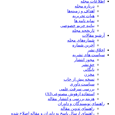
اطلاعات مجله
درباره مجله
اهداف و زمینه‌ها
هیات تحریریه
نمایه نامه ها
بیانیه حریم خصوصی
تاریخچه مجله
آرشیو مقالات
شماره‌های مجله
آخرین شماره
اخلاق نشر
سیاست های نشریه
مجوز انتشار
حق‌نشر
بایگانی
مخزن
نسخه پیش از چاپ
سیاست داوری
بررسی سرقت علمی
استفاده ازهوش مصنوعی(AI)
هزینه بررسی و انتشار مقاله
راهنمای نویسندگان و داوران
راهنمای تدوین مقاله
راهنمای ارسال پاسخ به داوران و مقاله اصلاح شده