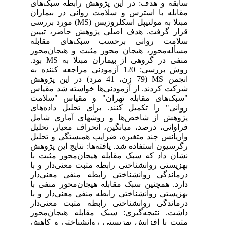
سابقه و هدف: در این پژوهش رابطه سبک‌های
مقابله با استرس و سلامت روانی در بیماران
مبتلا به مولتیپل اسکلروزیس (MS) مورد بررسی
قرار گرفت. هدف اصلی پژوهش حاضر، تبیین
سلامت روانی برحسب سبک‌های مقابله
مسأله‌محور، هیجان محور مثبت و هیجان‌محور
منفی در گروهی از بیماران مبتلا به MS بود.
روش بررسی: 120 آزمودنی مراجعه کننده به
انجمن MS (79 زن، 41 مرد) در این پژوهش
شرکت کردند. از آزمودنی‌ها خواسته شد مقیاس
"سبک‌های مقابله تهران" و مقیاس "سلامت
روانی" را تکمیل کنند. برای تحلیل داده‌های
پژوهش از شاخص‌ها و روشهای آماری شامل
فراوانی، درصد، میانگین، انحراف معیار، تحلیل
واریانس چند متغیره، ضرایب همبستگی و تحلیل
رگرسیون استفاده شد. یافته‌ها: نتایج این پژوهش
نشان داد که سبک مقابله هیجان‌محور مثبت با
بهزیستی روانشناختی رابطه مثبت معنی‌‌دار و با
درماندگی روانشناختی رابطه منفی معنی‌‌دار
دارد. همچنین سبک مقابله هیجان‌محور منفی با
بهزیستی روانشناختی رابطه منفی معنی‌‌دار و با
درماندگی روانشناختی رابطه مثبت معنی‌‌دار
داشت. نتیجه‌گیری: سبک مقابله هیجان‌محور
مثبت با افزایش بهزیستی روانشناختی و کاهش