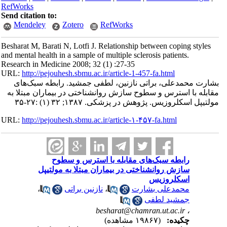
RefWorks
Send citation to:
Mendeley
Zotero
RefWorks
Besharat M, Barati N, Lotfi J. Relationship between coping styles
and mental health in a sample of multiple sclerosis patients.
Research in Medicine 2008; 32 (1) :27-35
URL:
http://pejouhesh.sbmu.ac.ir/article-1-457-fa.html
بشارت محمدعلی، براتی نازنین، لطفی جمشید. رابطه سبک‌های
مقابله با استرس و سطوح سازش روانشناختی در بیماران مبتلا به
مولتیپل اسکلروزیس. پژوهش در پزشکی. ۱۳۸۷; ۳۲ (۱) :۲۷-۳۵
URL:
http://pejouhesh.sbmu.ac.ir/article-۱-۴۵۷-fa.html
رابطه سبک‌های مقابله با استرس و سطوح
سازش روانشناختی در بیماران مبتلا به مولتیپل
اسکلروزیس
محمدعلی بشارت
،
نازنین براتی
،
جمشید لطفی
besharat@chamran.ut.ac.ir
،
چکیده:
(۱۹۸۶۷ مشاهده)