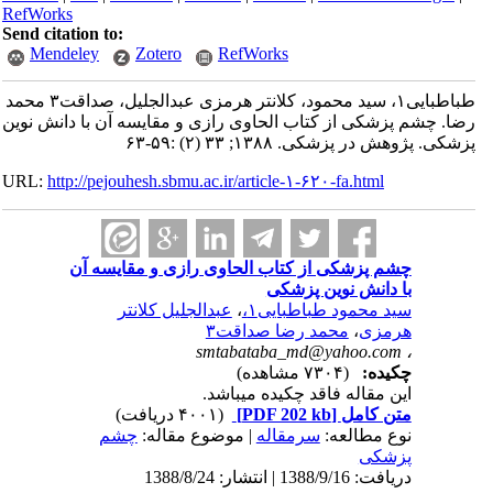
RefWorks
Send citation to:
Mendeley
Zotero
RefWorks
طباطبایی۱، سید محمود، کلانتر هرمزی عبدالجلیل، صداقت۳ محمد
رضا. چشم پزشکی از کتاب الحاوی رازی و مقایسه آن با دانش نوین
پزشکی. پژوهش در پزشکی. ۱۳۸۸; ۳۳ (۲) :۵۹-۶۳
URL:
http://pejouhesh.sbmu.ac.ir/article-۱-۶۲۰-fa.html
چشم پزشکی از کتاب الحاوی رازی و مقایسه آن
با دانش نوین پزشکی
سید محمود طباطبایی۱،
،
عبدالجلیل کلانتر
هرمزی
،
محمد رضا صداقت۳
smtabataba_md@yahoo.com
،
چکیده:
(۷۳۰۴ مشاهده)
این مقاله فاقد چکیده می​باشد.
متن کامل
[PDF 202 kb]
(۴۰۰۱ دریافت)
نوع مطالعه:
سرمقاله
| موضوع مقاله:
چشم
پزشکی
دریافت: 1388/9/16 | انتشار: 1388/8/24