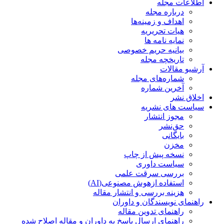
اطلاعات مجله
درباره مجله
اهداف و زمینه‌ها
هیات تحریریه
نمایه نامه ها
بیانیه حریم خصوصی
تاریخچه مجله
آرشیو مقالات
شماره‌های مجله
آخرین شماره
اخلاق نشر
سیاست های نشریه
مجوز انتشار
حق‌نشر
بایگانی
مخزن
نسخه پیش از چاپ
سیاست داوری
بررسی سرقت علمی
استفاده ازهوش مصنوعی(AI)
هزینه بررسی و انتشار مقاله
راهنمای نویسندگان و داوران
راهنمای تدوین مقاله
راهنمای ارسال پاسخ به داوران و مقاله اصلاح شده