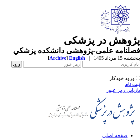
ژوهش در پزشکی
صلنامه علمی-پژوهشی دانشکده پزشکي
به 15 مرداد 1405
|
English
]
Archive
[
ورود خودکار
ت نام
زیابی رمز عبور
صفحه اصلی