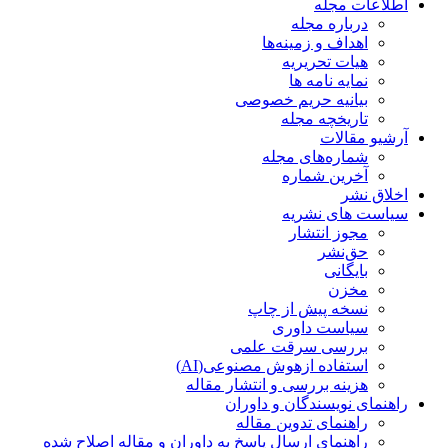
اطلاعات مجله
درباره مجله
اهداف و زمینه‌ها
هیات تحریریه
نمایه نامه ها
بیانیه حریم خصوصی
تاریخچه مجله
آرشیو مقالات
شماره‌های مجله
آخرین شماره
اخلاق نشر
سیاست های نشریه
مجوز انتشار
حق‌نشر
بایگانی
مخزن
نسخه پیش از چاپ
سیاست داوری
بررسی سرقت علمی
استفاده ازهوش مصنوعی(AI)
هزینه بررسی و انتشار مقاله
راهنمای نویسندگان و داوران
راهنمای تدوین مقاله
راهنمای ارسال پاسخ به داوران و مقاله اصلاح شده