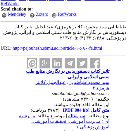
RefWorks
Send citation to:
Mendeley
Zotero
RefWorks
طباطبایی سید محمود، کلانتر هرمزی۲ عبدالجلیل. تاثیر کتاب
دیسقوریدس بر نگارش منابع طب سنتی اسلامی و ایرانی. پژوهش
در پزشکی. ۱۳۸۸; ۳۳ (۴) :۲۰۵-۲۱۳
URL:
http://pejouhesh.sbmu.ac.ir/article-۱-۶۸۶-fa.html
تاثیر کتاب دیسقوریدس بر نگارش منابع طب
سنتی اسلامی و ایرانی
سید محمود طباطبایی
،
عبدالجلیل کلانتر
هرمزی۲
smtabataba_md@yahoo.com
،
چکیده:
(۷۳۲۰ مشاهده)
این مقاله فاقد چکیده می​باشد.
متن کامل
[PDF 804 kb]
(۳۷۸۳ دریافت)
نوع مطالعه:
سرمقاله
| موضوع مقاله:
بین رشته
ای ( مدیریت آموزشی، تحقیقات آموزشی،
آموزش پزشکی )