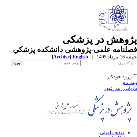
ژوهش در پزشکی
صلنامه علمی-پژوهشی دانشکده پزشکي
1 مرداد 1405
|
English
]
Archive
[
ورود خودکار
ت نام
زیابی رمز عبور
صفحه اصلی