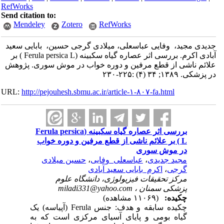
RefWorks
Send citation to:
Mendeley
Zotero
RefWorks
جدیدی مجید، ‌ وفایی عباسعلی، میلادی گرجی حسین، ‌ بابایی‌ سعید
آبادی‌ اکرم. بررسی‌ اثر عصاره گیاه سکبینه (Ferula persica L ) بر
علائم‌ ناشی‌ از قطع‌ مرفین‌ و دوره‌ خواب‌ در موش سوری. پژوهش
در پزشکی. ۱۳۸۹; ۳۴ (۴) :۲۲۵-۲۳۰
URL:
http://pejouhesh.sbmu.ac.ir/article-۱-۸۰۷-fa.html
بررسی‌ اثر عصاره گیاه سکبینه (Ferula persica
L ) بر علائم‌ ناشی‌ از قطع‌ مرفین‌ و دوره‌ خواب‌
در موش سوری
مجید جدیدی
،
عباسعلی ‌ وفایی
،
حسین میلادی
گرجی
،
اکرم ‌ بابایی‌ سعید آبادی‌
مرکز تحقیقات فیزیولوژی، دانشگاه علوم
پزشکی سمنان ،
miladi331@yahoo.com
چکیده:
(۱۱۰۶۹ مشاهده)
چکیده سابقه و هدف: جنس Ferula (آپیاسه) یک
گیاه بومی و پایای آسیای مرکزی است که به