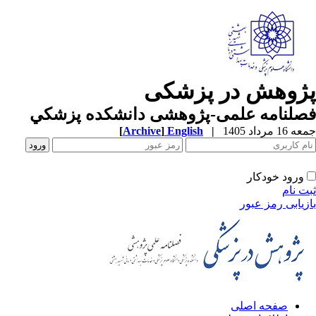
ژوهش در پزشکی
صلنامه علمی-پژوهشی دانشکده پزشکي
1 مرداد 1405
|
English
]
Archive
[
ورود خودکار
ت نام
زیابی رمز عبور
صفحه اصلی