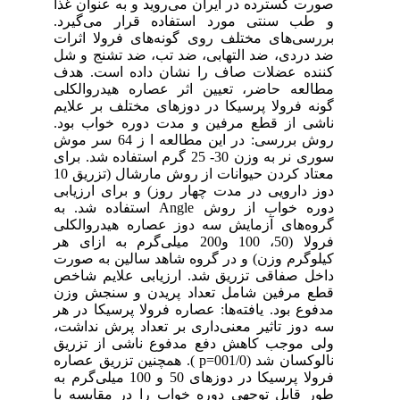
صورت گسترده در ایران می‌روید و به عنوان غذا
و طب سنتی مورد استفاده قرار می‌گیرد.
بررسی‌های مختلف روی گونه‌های فرولا اثرات
ضد دردی، ضد التهابی، ضد تب، ضد تشنج و شل
کننده عضلات صاف را نشان داده است. هدف‌
مطالعه‌ حاضر، تعیین‌ اثر عصاره هیدروالکلی
گونه فرولا پرسیکا در دوزهای‌ مختلف‌ بر علایم‌
ناشی‌ از قطع‌ مرفین و مدت دوره خواب بود.
روش بررسی: در این مطالعه ا ز 64 سر موش
سوری نر به وزن 30- 25 گرم استفاده شد. برای‌
معتاد کردن‌ حیوانات‌ از روش‌ مارشال ‌(تزریق 10
دوز دارویی در مدت چهار روز) و برای‌ ارزیابی‌
دوره‌ خواب‌ از روش‌ Angle استفاده‌ شد. به
گروه‌های آزمایش سه دوز عصاره هیدروالکلی
فرولا (50، 100 و200 میلی‌‌گرم به‌ ازای هر
کیلوگرم‌ وزن‌) و در گروه شاهد سالین به صورت
داخل صفاقی تزریق شد. ارزیابی‌ علایم شاخص‌
قطع‌ مرفین شامل‌ تعداد پریدن و سنجش‌ وزن‌
مدفوع‌‌ بود. یافته‌ها: عصاره‌ فرولا پرسیکا در هر
سه دوز تاثیر معنی‌داری بر تعداد پرش نداشت،
ولی موجب کاهش دفع مدفوع ناشی از تزریق‌
نالوکسان‌ شد (001/0=p ). همچنین تزریق‌ عصاره‌
فرولا پرسیکا در دوزهای ‌50 و 100 میلی‌گرم به‌
طور قابل‌ توجهی‌ دوره‌ خواب‌ را در مقایسه‌ با