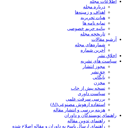
اطلاعات مجله
درباره مجله
اهداف و زمینه‌ها
هیات تحریریه
نمایه نامه ها
بیانیه حریم خصوصی
تاریخچه مجله
آرشیو مقالات
شماره‌های مجله
آخرین شماره
اخلاق نشر
سیاست های نشریه
مجوز انتشار
حق‌نشر
بایگانی
مخزن
نسخه پیش از چاپ
سیاست داوری
بررسی سرقت علمی
استفاده ازهوش مصنوعی(AI)
هزینه بررسی و انتشار مقاله
راهنمای نویسندگان و داوران
راهنمای تدوین مقاله
راهنمای ارسال پاسخ به داوران و مقاله اصلاح شده