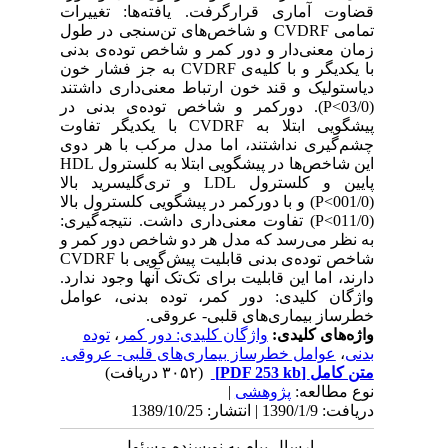
قضاوت آماری قرارگرفت. یافته‌ها: تغییرات
تمامی CVDRF و شاخص‌های تن‌سنجی در طول
زمان معنی‌دار و دور کمر و شاخص‌ توده‌ی ‌بدنی
با یکدیگر و با کلیه‌ی CVDRF به جز فشار خون
‌دیاستولیک و قند خون ارتباط معنی‌داری داشتند
(03/0>P). دورکمر و شاخص ‌توده‌ی ‌بدنی در
پیشگویی ابتلا به CVDRF با یکدیگر تفاوت
چشم‌گیری نداشتند، اما مدل مرکب با هر دوی
این شاخص‌ها در پیشگویی ابتلا به کلسترول HDL
پایین و کلسترول LDL و تری‌گلیسرید بالا
(001/0>P) و با دورکمر در پیشگویی کلسترول بالا
(011/0>P) تفاوت معنی‌داری داشت. نتیجه‌گیری:
به نظر می‌رسد که مدل هر دو شاخص دور کمر و
شاخص ‌توده‌ی ‌بدنی قابلیت پیش‌گویی با CVDRF
دارند، اما این قابلیت برای تک‌تک آنها وجود ندارد.
واژگان کلیدی: دور کمر، توده بدنی، عوامل
خطرساز بیماری‌های قلبی- عروقی.
واژه‌های کلیدی:
واژگان کلیدی: دور کمر
،
توده
بدنی
،
عوامل خطرساز بیماری‌های قلبی- عروقی.
متن کامل
[PDF 253 kb]
(۳۰۵۲ دریافت)
نوع مطالعه:
پژوهشی
|
دریافت: 1390/1/9 | انتشار: 1389/10/25
ارسال پیام به نویسنده مسئول