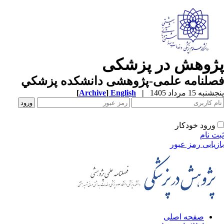
ژوهش در پزشکی
صلنامه علمی-پژوهشی دانشکده پزشکي
به 15 مرداد 1405
|
English
]
Archive
[
ورود خودکار
ت نام
زیابی رمز عبور
صفحه اصلی