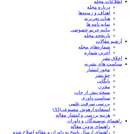
اطلاعات مجله
درباره مجله
اهداف و زمینه‌ها
هیات تحریریه
نمایه نامه ها
بیانیه حریم خصوصی
تاریخچه مجله
آرشیو مقالات
شماره‌های مجله
آخرین شماره
اخلاق نشر
سیاست های نشریه
مجوز انتشار
حق‌نشر
بایگانی
مخزن
نسخه پیش از چاپ
سیاست داوری
بررسی سرقت علمی
استفاده ازهوش مصنوعی(AI)
هزینه بررسی و انتشار مقاله
راهنمای نویسندگان و داوران
راهنمای تدوین مقاله
راهنمای ارسال پاسخ به داوران و مقاله اصلاح شده