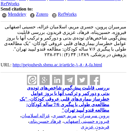
RefWorks
Send citation to:
Mendeley
Zotero
RefWorks
میرمیران پروین، جسری مریم، اسلامیان غزاله، حسینی اصفهانی
فیروزه، حسین‌پناه، فرهاد، عزیزی فریدون. بررسی قابلیت
پیش‌گویی شاخص‌های توده‌ی بدنی و دورکمر و ترکیب آنها با بروز
عوامل خطرساز بیماری‌های قلبی عروقی کودکان- "یک مطالعه‌ی
طولی با پیگیری ۷/۶ ساله کودکان: مطالعه قندو لیپید تهران".
پژوهش در پزشکی. ۱۳۸۹; ۳۴ (۴) :۲۳۱-۲۳۸
URL:
http://pejouhesh.sbmu.ac.ir/article-۱-۸۰۸-fa.html
بررسی قابلیت پیش‌گویی شاخص‌های توده‌ی
بدنی و دورکمر و ترکیب آنها با بروز عوامل
خطرساز بیماری‌های قلبی عروقی کودکان- "یک
مطالعه‌ی طولی با پیگیری 7/6 ساله کودکان:
مطالعه قندو لیپید تهران"
پروین میرمیران
،
مریم جسری
،
غزاله اسلامیان
،
فیروزه حسینی اصفهانی
،
فرهاد حسین‌پناه،
،
فریدون عزیزی