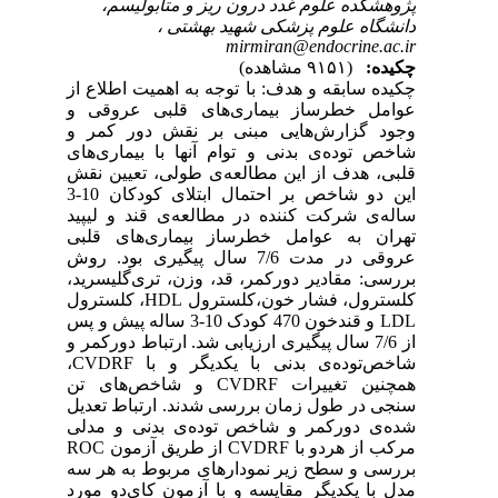
پژوهشکده علوم غدد درون ریز و متابولیسم،
دانشگاه علوم پزشکی شهید بهشتی ،
mirmiran@endocrine.ac.ir
چکیده:
(۹۱۵۱ مشاهده)
چکیده سابقه و هدف: با توجه به اهمیت اطلاع از
عوامل خطرساز بیماری‌های قلبی عروقی و
وجود گزارش‌هایی مبنی بر نقش دور کمر و
شاخص توده‌ی بدنی و توام آنها با بیماری‌های
قلبی، هدف از این مطالعه‌ی طولی، تعیین نقش
این دو شاخص بر احتمال ابتلای کودکان 10-3
ساله‌ی شرکت کننده در مطالعه‌ی قند و لیپید
تهران به عوامل خطرساز بیماری‌های قلبی
عروقی در مدت 7/6 سال پیگیری بود. روش
بررسی: مقادیر دورکمر، قد، وزن، تری‌گلیسرید،
کلسترول، فشار خون،کلسترول HDL، کلسترول
LDL و قندخون 470 کودک 10-3 ساله پیش و پس
از 7/6 سال پیگیری ارزیابی شد. ارتباط دورکمر و
شاخص‌توده‌ی ‌بدنی با یکدیگر و با CVDRF،
همچنین تغییرات CVDRF و شاخص‌های تن
سنجی در طول زمان بررسی شدند. ارتباط تعدیل
شده‌ی دورکمر و شاخص ‌توده‌ی ‌بدنی و مدلی
مرکب از هردو با CVDRF از طریق آزمون ROC
بررسی و سطح زیر نمودارهای مربوط به هر سه
مدل با یکدیگر مقایسه و با آزمون کای‌دو مورد