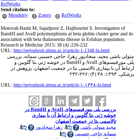
RefWorks
Send citation to:
Mendeley
Zotero
RefWorks
Motovali-Bashi M, Sajadpoor Z, Hajihoseini S. Investigation of
BamHI and AvaII polymorphisms at beta globin cluster gene and its
association with beta thalassemia disease in Esfahan population.
Research in Medicine 2015; 38 (4) :226-232
URL:
http://pejouhesh.sbmu.ac.ir/article-1-1348-fa.html
متولی باشی مجید، سجادپور زهرا، حاجی حسینی سمانه. بررسی
پلی مورفیسم‌های AvaII و BamHI در خوشه ژنی بتا گلوبین و
ارتباط آن با بیماری تالاسمی بتا در جمعیت اصفهان. پژوهش در
پزشکی. ۱۳۹۳; ۳۸ (۴) :۲۲۶-۲۳۲
URL:
http://pejouhesh.sbmu.ac.ir/article-۱-۱۳۴۸-fa.html
بررسی پلی مورفیسم‌های AvaII و BamHI در
خوشه ژنی بتا گلوبین و ارتباط آن با بیماری
تالاسمی بتا در جمعیت اصفهان
مجید متولی باشی
،
زهرا سجادپور
،
سمانه حاجی حسینی