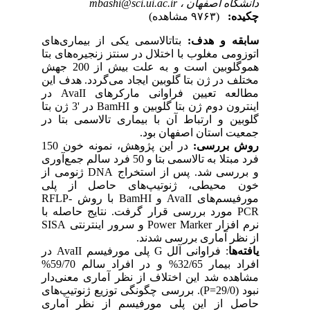
دانشگاه اصفهان ،
mbashi@sci.ui.ac.ir
چکیده:
(۹۷۶۳ مشاهده)
سابقه و هدف:
بتاتالاسمی یکی از بیماری‌های
اتوزومی مغلوب با اختلال در سنتز زنجیره‌های بتا
هموگلوبین است و به علت بیش از 200 جهش
مختلف در ژن بتا گلوبین ایجاد می‌گردد. هدف این
مطالعه تعیین فراوانی مارکرهای AvaII در
اینترون دوم ژن بتا گلوبین و BamHI در '3 ژن بتا
گلوبین و ارتباط آن با بیماری تالاسمی بتا در
جمعیت استان اصفهان بود.
روش بررسی:
در این پژوهش، نمونه خون 150
فرد مبتلا به تالاسمی بتا و 50 فرد سالم جمع‌آوری
و بررسی شد. پس از استخراج DNA ژنومی از
خون محیطی، ژنوتیپ‌های حاصل از پلی
مورفیسم‌های AvaII و BamHI با روش RFLP-
PCR مورد بررسی قرار گرفت. نتایج حاصله با
نرم افزار Power Marker و سرور اینترنتی SISA
از نظر آماری بررسی شدند.
یافته‌ها
: فراوانی آلل G پلی مورفیسم‌ AvaII در
افراد بیمار 32/65% و در افراد سالم 59/70%
مشاهده شد این اختلاف از نظر آماری معنی‌دار
نبود (29/0=P). بررسی چگونگی توزیع ژنوتیپ‌های
حاصل از این پلی مورفیسم از نظر آماری