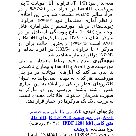
معنی‌دار نبود (1/0=P). فراوانی آلل موتانت T پلی
مورفیسم BamHI در افراد بیمار 57/40% و در
افراد سالم 63/35% مشاهده شد ولی این اختلاف
از نظر آماری معنی‌دار نبود (4/0=P). فراوانی
ژنوتیپ‌های این پلی مورفیسم از نظر آماری قابل
توجه نبود (6/0=P). نتایج پیوستگی نامتعادل بین دو
مارکر نشان داد که'D بین مارکرهای BamHI و
AvaII است )64/0=P). رایج‌ترین حالت برای دو
مارکر++ با فراوانی 33/54% در افراد سالم و
33/42% درافراد بیمار مشاهده شد.
نتیجه‌گیری
: عدم وجود ارتباط معنیدار بین پلی
مورفیسم‌های AvaII و BamHI و بیماری تالاسمی
بتا بیان می‌کند که آلل‌های موتانت در دو پلی
مورفیسم هر کدام به تنهایی نمی‌توانند به عنوان
فاکتورهای خطر ژنتیکی در ابتلاء به این بیماری
نقش داشته باشند. بررسی این دو مارکر به
صورت همزمان می‌تواند اطلاعات مفیدی نسبت
به بررسی تک تک مارکرها در اختیار قرار دهد.
واژه‌های کلیدی:
تالاسمی بتا
،
پلی مورفیسم
AvaII
،
پلی مورفیسم BamHI
RFLP-PCR.
،
متن کامل
[PDF 1204 kb]
(۴۰۳۱ دریافت)
نوع مطالعه:
پژوهشی
|
دریافت: 1393/9/15 | پذیرش: 1394/4/1 | انتشار: