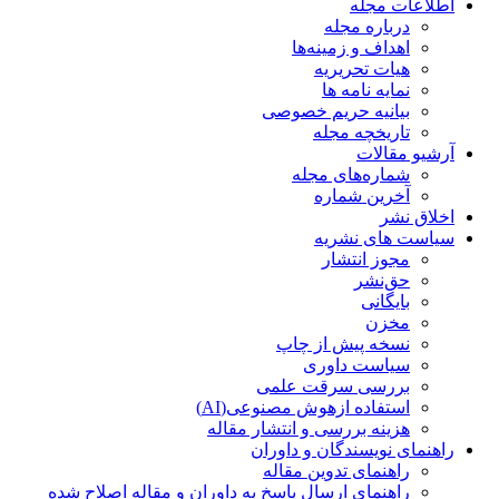
اطلاعات مجله
درباره مجله
اهداف و زمینه‌ها
هیات تحریریه
نمایه نامه ها
بیانیه حریم خصوصی
تاریخچه مجله
آرشیو مقالات
شماره‌های مجله
آخرین شماره
اخلاق نشر
سیاست های نشریه
مجوز انتشار
حق‌نشر
بایگانی
مخزن
نسخه پیش از چاپ
سیاست داوری
بررسی سرقت علمی
استفاده ازهوش مصنوعی(AI)
هزینه بررسی و انتشار مقاله
راهنمای نویسندگان و داوران
راهنمای تدوین مقاله
راهنمای ارسال پاسخ به داوران و مقاله اصلاح شده