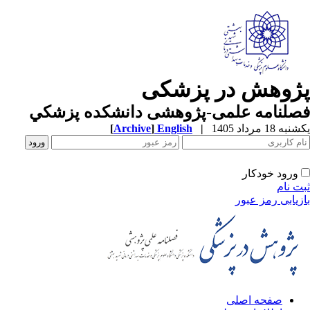
ژوهش در پزشکی
صلنامه علمی-پژوهشی دانشکده پزشکي
ه 18 مرداد 1405
|
English
]
Archive
[
ورود خودکار
ت نام
زیابی رمز عبور
صفحه اصلی