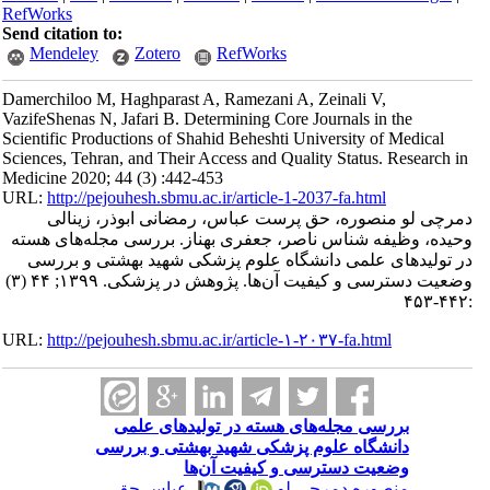
RefWorks
Send citation to:
Mendeley
Zotero
RefWorks
Damerchiloo M, Haghparast A, Ramezani A, Zeinali V,
VazifeShenas N, Jafari B. Determining Core Journals in the
Scientific Productions of Shahid Beheshti University of Medical
Sciences, Tehran, and Their Access and Quality Status. Research in
Medicine 2020; 44 (3) :442-453
URL:
http://pejouhesh.sbmu.ac.ir/article-1-2037-fa.html
دمرچی لو منصوره، حق پرست عباس، رمضانی ابوذر، زینالی
وحیده، وظیفه شناس ناصر، جعفری بهناز. بررسی مجله‌های هسته
در تولیدهای علمی دانشگاه علوم پزشکی شهید بهشتی و بررسی
وضعیت دسترسی و کیفیت آن‌ها. پژوهش در پزشکی. ۱۳۹۹; ۴۴ (۳)
:۴۴۲-۴۵۳
URL:
http://pejouhesh.sbmu.ac.ir/article-۱-۲۰۳۷-fa.html
بررسی مجله‌های هسته در تولیدهای علمی
دانشگاه علوم پزشکی شهید بهشتی و بررسی
وضعیت دسترسی و کیفیت آن‌ها
منصوره دمرچی لو
،
عباس حق