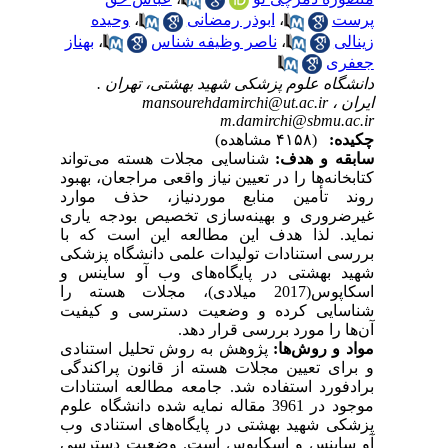
پرست
،
ابوذر رمضانی
،
وحیده
زینالی
،
ناصر وظیفه شناس
،
بهناز
جعفری
دانشگاه علوم پزشکی شهید بهشتی، تهران .
ایران ،
mansourehdamirchi@ut.ac.ir
m.damirchi@sbmu.ac.ir
چکیده:
(۴۱۵۸ مشاهده)
سابقه و هدف:
شناسایی مجلات هسته می‌تواند
کتابخانه‌ها را در تعیین نیاز واقعی مراجعان، بهبود
روند تأمین منابع موردنیاز، حذف موارد
غیرضروری و بهینه‌سازی تخصیص بودجه یاری
نماید. لذا هدف این مطالعه این است که با
بررسی استنادات تولیدات علمی دانشگاه پزشکی
شهید بهشتی در پایگاه‌های وب آو ساینس و
اسکاپوس(2017 میلادی)، مجلات هسته را
شناسایی کرده و وضعیت دسترسی و کیفیت
آن‌ها را مورد بررسی قرار دهد.
مواد و روش‌ها:
پژوهش به روش تحلیل استنادی
و برای تعیین مجلات هسته از قانون پراکندگی
برادفورد استفاده شد. جامعه مطالعه استنادات
موجود در 3961 مقاله نمایه شده دانشگاه علوم
پزشکی شهید بهشتی در پایگاه‌های استنادی وب
آو ساینس و اسکاپوس است. وضعیت دسترسی