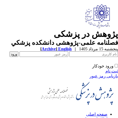
ژوهش در پزشکی
صلنامه علمی-پژوهشی دانشکده پزشکي
به 15 مرداد 1405
|
English
]
Archive
[
ورود خودکار
ت نام
زیابی رمز عبور
صفحه اصلی