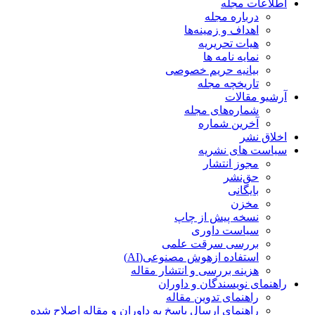
اطلاعات مجله
درباره مجله
اهداف و زمینه‌ها
هیات تحریریه
نمایه نامه ها
بیانیه حریم خصوصی
تاریخچه مجله
آرشیو مقالات
شماره‌های مجله
آخرین شماره
اخلاق نشر
سیاست های نشریه
مجوز انتشار
حق‌نشر
بایگانی
مخزن
نسخه پیش از چاپ
سیاست داوری
بررسی سرقت علمی
استفاده ازهوش مصنوعی(AI)
هزینه بررسی و انتشار مقاله
راهنمای نویسندگان و داوران
راهنمای تدوین مقاله
راهنمای ارسال پاسخ به داوران و مقاله اصلاح شده