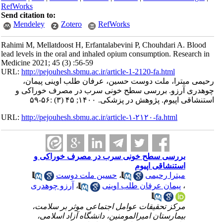
RefWorks
Send citation to:
Mendeley
Zotero
RefWorks
Rahimi M, Mellatdoost H, Erfantalabevini P, Chouhdari A. Blood
lead levels in the oral and inhaled opium consumption. Research in
Medicine 2021; 45 (3) :56-59
URL:
http://pejouhesh.sbmu.ac.ir/article-1-2120-fa.html
رحیمی میترا، ملت دوست حسین، عرفان طلب اوینی پیمان،
چوهدری آرزو. بررسی سطح خونی سرب در مصرف خوراکی و
استنشاقی اپیوم. پژوهش در پزشکی. ۱۴۰۰; ۴۵ (۳) :۵۶-۵۹
URL:
http://pejouhesh.sbmu.ac.ir/article-۱-۲۱۲۰-fa.html
بررسی سطح خونی سرب در مصرف خوراکی و
استنشاقی اپیوم
میترا رحیمی
،
حسین ملت دوست
،
پیمان عرفان طلب اوینی
،
آرزو چوهدری
مرکز تحقیقات عوامل اجتماعی موثر بر سلامت،
بیمارستان امیرالمومنین، دانشگاه آزاد اسلامی،