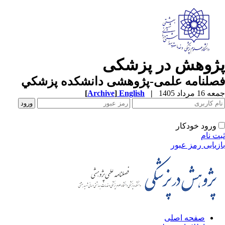
ژوهش در پزشکی
صلنامه علمی-پژوهشی دانشکده پزشکي
1 مرداد 1405
|
English
]
Archive
[
ورود خودکار
ت نام
زیابی رمز عبور
صفحه اصلی