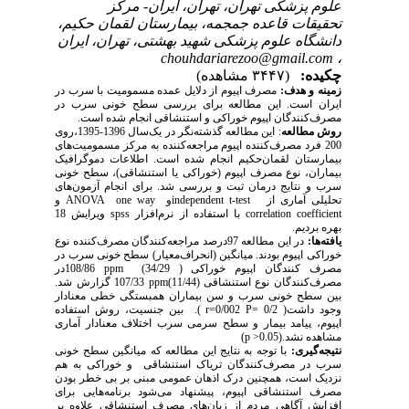
علوم پزشکی تهران، تهران، ایران- مرکز
تحقیقات قاعده جمجمه، بیمارستان لقمان حکیم،
دانشگاه علوم پزشکی شهید بهشتی، تهران، ایران
chouhdariarezoo@gmail.com
،
چکیده:
(۳۴۴۷ مشاهده)
زمینه و هدف:
مصرف اپیوم از دلایل عمده مسمومیت با سرب در
ایران است. این مطالعه برای بررسی سطح خونی سرب در
مصرف‌کنندگان اپیوم خوراکی و استنشاقی انجام شده است.
روش مطالعه
: این مطالعه گذشته‌نگر در یک‌سال 1396-1395،روی
200 فرد مصرف‌کننده اپیوم مراجعه‌کننده به مرکز مسمومیت‌های
بیمارستان لقمان‌حکیم انجام شده است. اطلاعات دموگرافیک
بیماران، نوع مصرف اپیوم (خوراکی یا استنشاقی)، سطح خونی
سرب و نتایج درمان ثبت و بررسی شد. برای انجام آزمون‌های
تحلیلی آماری از
independent t-test
و
one way
ANOVA
و
correlation coefficient
با استفاده از نرم‌افزار
spss
ویرایش 18
بهره بردیم.
یافته‌ها:
در این مطالعه 97درصد مراجعه‌کنندگان مصرف‌کننده نوع
خوراکی اپیوم بودند. میانگین (انحراف‌معیار) سطح خونی سرب در
مصرف کنندگان اپیوم خوراکی ( 34/29)
ppm
108/86در
مصرف‌کنندگان نوع استنشاقی (11/44)
ppm
107/33 گزارش شد.
بین سطح خونی سرب و سن بیماران همبستگی خطی معنادار
وجود داشت( 0/2
P=
0/002
.( r=
بین جنسیت، روش استفاده
اپیوم، پیامد بیمار و سطح سرمی سرب اختلاف معنادار آماری
مشاهده نشد
(p >0.05).
نتیجه‌گیری:
با توجه به نتایج این مطالعه که میانگین سطح خونی
سرب در مصرف‌کنندگان تریاک استنشاقی و خوراکی به هم
نزدیک است، همچنین درک اذهان عمومی مبنی بر بی خطر بودن
مصرف استنشاقی اپیوم، پیشنهاد می‌شود برنامه‌هایی برای
افزایش آگاهی مردم از زیان‌های مصرف استنشاقی علاوه بر