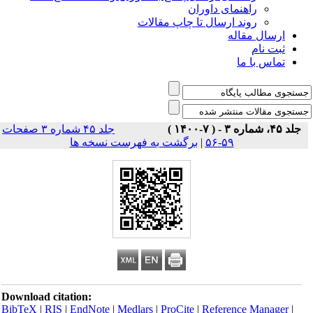
راهنمای داوران
روند ارسال تا چاپ مقالات
ارسال مقاله
ثبت نام
تماس با ما
جلد ۴۵، شماره ۳ - ( ۷-۱۴۰۰ )
جلد ۴۵ شماره ۳ صفحات
۵۹-۵۶
|
برگشت به فهرست نسخه ها
Download citation:
BibTeX
|
RIS
|
EndNote
|
Medlars
|
ProCite
|
Reference Manager
|