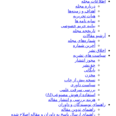
اطلاعات مجله
درباره مجله
اهداف و زمینه‌ها
هیات تحریریه
نمایه نامه ها
بیانیه حریم خصوصی
تاریخچه مجله
آرشیو مقالات
شماره‌های مجله
آخرین شماره
اخلاق نشر
سیاست های نشریه
مجوز انتشار
حق‌نشر
بایگانی
مخزن
نسخه پیش از چاپ
سیاست داوری
بررسی سرقت علمی
استفاده ازهوش مصنوعی(AI)
هزینه بررسی و انتشار مقاله
راهنمای نویسندگان و داوران
راهنمای تدوین مقاله
راهنمای ارسال پاسخ به داوران و مقاله اصلاح شده