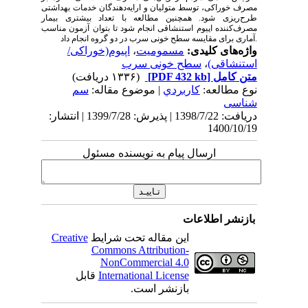
مصرف خوراکی، توسط متولیان و ارایه‌دهندگان خدمات بهداشتی
طرح‌ریزی شود. همچنین مطالعه با تعداد بیشتری بیمار
مصرف‌کننده اپیوم استنشاقی انجام شود تا بتوان آزمون مناسب
آماری برای مقایسه سطح خونی سرب در دو گروه انجام داد.
واژه‌های کلیدی:
مسمومیت
،
اپیوم(خوراکی/
استنشاقی)
،
سطح خونی سرب
متن کامل
[PDF 432 kb]
(۱۳۳۶ دریافت)
نوع مطالعه:
كاربردي
| موضوع مقاله:
سم
شناسی
دریافت: 1398/7/22 | پذیرش: 1399/7/28 | انتشار:
1400/10/19
ارسال پیام به نویسنده مسئول
بازنشر اطلاعات
این مقاله تحت شرایط
Creative
Commons Attribution-
NonCommercial 4.0
International License
قابل
بازنشر است.