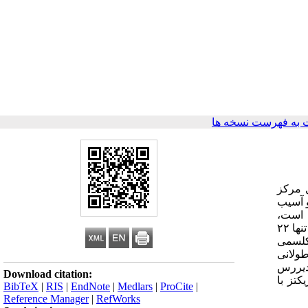
به فهرست نسخه ها
اطفال مرکز
نگاری و آسیب
 کودکان ۶ تا ۱۲ ساله) داده شده است،
مشاهده نشد، از کل موارد ریکتز در تمام سنین تنها ۲۲
لاتر بود و در ۳ درصد موارد هیپوکلسمی
 مکرر و طولانی
تز دیررس
Download citation:
یص ریکتز با
BibTeX
|
RIS
|
EndNote
|
Medlars
|
ProCite
|
Reference Manager
|
RefWorks