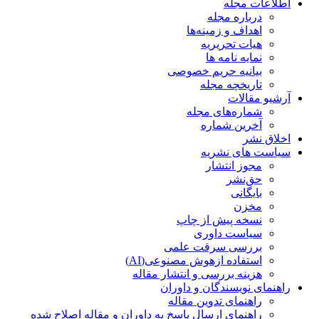
اطلاعات مجله
درباره مجله
اهداف و زمینه‌ها
هیات تحریریه
نمایه نامه ها
بیانیه حریم خصوصی
تاریخچه مجله
آرشیو مقالات
شماره‌های مجله
آخرین شماره
اخلاق نشر
سیاست های نشریه
مجوز انتشار
حق‌نشر
بایگانی
مخزن
نسخه پیش از چاپ
سیاست داوری
بررسی سرقت علمی
استفاده ازهوش مصنوعی(AI)
هزینه بررسی و انتشار مقاله
راهنمای نویسندگان و داوران
راهنمای تدوین مقاله
راهنمای ارسال پاسخ به داوران و مقاله اصلاح شده