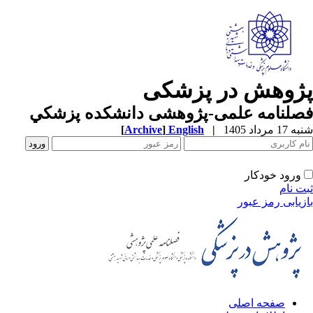
پژوهش در پزشکی
فصلنامه علمی-پژوهشی دانشکده پزشکي
شنبه 17 مرداد 1405
|
English
]
Archive
[
ورود خودکار
ثبت نام
بازیابی رمز عبور
صفحه اصلی