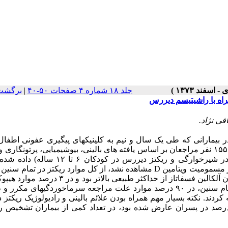
جلد ۱۸ شماره ۴ صفحات ۵۰-۴۰
|
برگشت 
راه با راشیتیسم دیررس
ی نژاد.
نتایج بررسی موارد ریکتز از دو ماهگی تا ۱۲ سالگی در بیمارانی که طی یک سال و نیم به کلینیکهای پیگیری عفونی 
پزشکی شهید لبافی نژاد مراجعه کرده اند، گزارش شده است. از کل ۱۵۵۰ نفر مراجعان بر اساس یافته های بالینی، بیوشیمیایی، پرتو
شناختی، ۱۳۵ نفر آنان (حدود ۹ درصد) تشخیص ریکتز (ریکتز فعال در شیرخوارگی و ریکتز دیررس در
از مسمومیت ویتامین
D
درصد فسفر کمتر از ۵ میلیگرم درصد گزارش شده، در ۸ درصد بیماران آلکالین فسفاتاز از حداکثر طبیعی با
قابل توجه دیده شد. در این بررسی نکته قابل توجه این است که در تمام سنین، در ۹۰ درصد موارد علت مراجعه سرماخوردگیهای
د در فصلهای سرد مراجعه کردند. نکته بسیار مهم همراه بودن علائم بالینی و رادیولوژیک ریک
تا ۱۲ سال) بارینوسینوزیت مزمن و ژیاردیوز می باشد که در ۸۵ درصد در پسران عارض شده بود، در تعداد کمی از بیماران تشخ