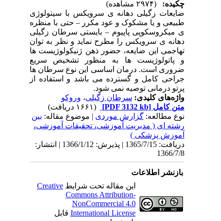
چکیده:
(۲۹۷۴ مشاهده)
ضایعات زگیلی دهانه ی سرویکس با سیتولوژی
طبیعی و یا مشکوک و عود مکرر – حتی با منظره
ی میکروسکوپی پاپیوم – بایستی سرطان زگیلی
دهانه ی سرویکس را مطرح نماید و نظر به توان
تهاجمی این ضایعه، حضور ذهن ژنیکولوژیست ها
و پاتولوژیست ها به منظور تشخیص سریع
ضروری است. درمان اساسی این نوع سرطان ها
جراحی کامل و گسترده می باشد و استفاده از
پرتو درمانی توصیه نمی شود.
واژه‌های کلیدی:
سرطان زگیلی
،
وروکو
متن کامل
[PDF 3132 kb]
(۱۶۶۱ دریافت)
نوع مطالعه:
گزارش موردی
| موضوع مقاله:
بین
رشته ای ( مدیریت آموزشی، تحقیقات آموزشی،
آموزش پزشکی )
دریافت: 1365/7/15 | پذیرش: 1366/1/12 | انتشار:
1366/7/8
بازنشر اطلاعات
این مقاله تحت شرایط
Creative
Commons Attribution-
NonCommercial 4.0
International License
قابل