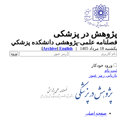
ژوهش در پزشکی
صلنامه علمی-پژوهشی دانشکده پزشکي
ه 18 مرداد 1405
|
English
]
Archive
[
ورود خودکار
ت نام
زیابی رمز عبور
صفحه اصلی