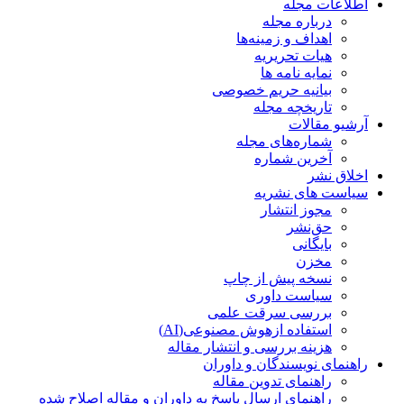
اطلاعات مجله
درباره مجله
اهداف و زمینه‌ها
هیات تحریریه
نمایه نامه ها
بیانیه حریم خصوصی
تاریخچه مجله
آرشیو مقالات
شماره‌های مجله
آخرین شماره
اخلاق نشر
سیاست های نشریه
مجوز انتشار
حق‌نشر
بایگانی
مخزن
نسخه پیش از چاپ
سیاست داوری
بررسی سرقت علمی
استفاده ازهوش مصنوعی(AI)
هزینه بررسی و انتشار مقاله
راهنمای نویسندگان و داوران
راهنمای تدوین مقاله
راهنمای ارسال پاسخ به داوران و مقاله اصلاح شده