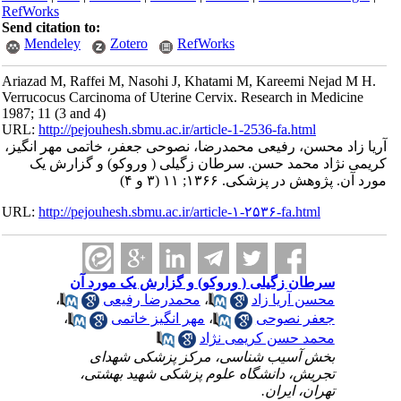
RefWorks
Send citation to:
Mendeley
Zotero
RefWorks
Ariazad M, Raffei M, Nasohi J, Khatami M, Kareemi Nejad M H.
Verrucocus Carcinoma of Uterine Cervix. Research in Medicine
1987; 11 (3 and 4)
URL:
http://pejouhesh.sbmu.ac.ir/article-1-2536-fa.html
آریا زاد محسن، رفیعی محمدرضا، نصوحی جعفر، خاتمی مهر انگیز،
کریمی نژاد محمد حسن. سرطان زگیلی ( وروکو) و گزارش یک
مورد آن. پژوهش در پزشکی. ۱۳۶۶; ۱۱ (۳ و ۴)
URL:
http://pejouhesh.sbmu.ac.ir/article-۱-۲۵۳۶-fa.html
سرطان زگیلی ( وروکو) و گزارش یک مورد آن
محسن آریا زاد
،
محمدرضا رفیعی
،
جعفر نصوحی
،
مهر انگیز خاتمی
،
محمد حسن کریمی نژاد
بخش آسیب شناسی، مرکز پزشکی شهدای
تجریش، دانشگاه علوم پزشکی شهید بهشتی،
تهران، ایران.