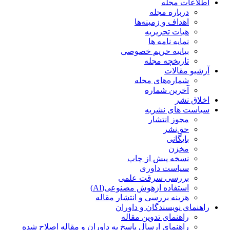
اطلاعات مجله
درباره مجله
اهداف و زمینه‌ها
هیات تحریریه
نمایه نامه ها
بیانیه حریم خصوصی
تاریخچه مجله
آرشیو مقالات
شماره‌های مجله
آخرین شماره
اخلاق نشر
سیاست های نشریه
مجوز انتشار
حق‌نشر
بایگانی
مخزن
نسخه پیش از چاپ
سیاست داوری
بررسی سرقت علمی
استفاده ازهوش مصنوعی(AI)
هزینه بررسی و انتشار مقاله
راهنمای نویسندگان و داوران
راهنمای تدوین مقاله
راهنمای ارسال پاسخ به داوران و مقاله اصلاح شده