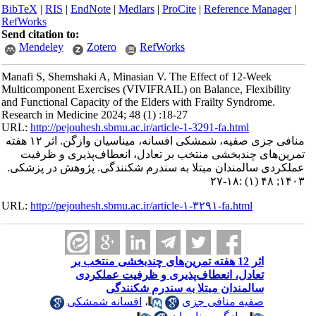
BibTeX
|
RIS
|
EndNote
|
Medlars
|
ProCite
|
Reference Manager
|
RefWorks
Send citation to:
Mendeley
Zotero
RefWorks
Manafi S, Shemshaki A, Minasian V. The Effect of 12-Week
Multicomponent Exercises (VIVIFRAIL) on Balance, Flexibility
and Functional Capacity of the Elders with Frailty Syndrome.
Research in Medicine 2024; 48 (1) :18-27
URL:
http://pejouhesh.sbmu.ac.ir/article-1-3291-fa.html
منافی جزی صفیه، شمشکی افسانه، میناسیان وازگن. اثر ۱۲ هفته
تمرین‌های چندبخشی منتخب بر تعادل، انعطاف‌پذیری و ظرفیت
عملکردی سالمندان مبتلا به سندرم شکنندگی. پژوهش در پزشکی.
۱۴۰۳; ۴۸ (۱) :۱۸-۲۷
URL:
http://pejouhesh.sbmu.ac.ir/article-۱-۳۲۹۱-fa.html
اثر 12 هفته تمرین‌های چندبخشی منتخب بر
تعادل، انعطاف‌پذیری و ظرفیت عملکردی
سالمندان مبتلا به سندرم شکنندگی
صفیه منافی جزی
،
افسانه شمشکی