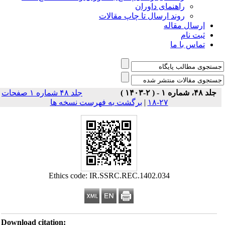
راهنمای داوران
روند ارسال تا چاپ مقالات
ارسال مقاله
ثبت نام
تماس با ما
جلد ۴۸، شماره ۱ - ( ۲-۱۴۰۳ )
جلد ۴۸ شماره ۱ صفحات
۲۷-۱۸
|
برگشت به فهرست نسخه ها
Ethics code: IR.SSRC.REC.1402.034
Download citation: