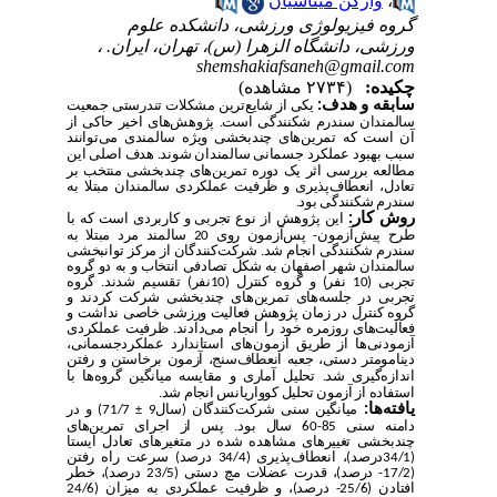
،
وازگن میناسیان
گروه فیزیولوژی ورزشی، دانشکده علوم
ورزشی، دانشگاه الزهرا (س)، تهران، ایران. ،
shemshakiafsaneh@gmail.com
چکیده:
(۲۷۳۴ مشاهده)
سابقه و هدف
:
یکی از شایع‌ترین
مشکلات تندرستی جمعیت
سالمندان سندرم شکنندگی است.
پژوهش‌های اخیر حاکی از
آن است که
تمرین‌های چندبخشی ویژه سالمندی
می‌توانند
سبب بهبود عملکرد جسمانی سالمندان شوند.
هدف
اصلی
این
مطالعه بررسی اثر یک دوره تمرین‌های چندبخشی منتخب بر
تعادل، انعطاف‌پذیری و ظرفیت عملکردی سالمندان مبتلا به
سندرم شکنندگی بود
.
روش کار:
این پژوهش از نوع تجربی و کاربردی است که با
طرح پیش‌آزمون- پس‌آزمون روی 20 سالمند مرد مبتلا به
سندرم شکنندگی انجام شد. شرکت‌کنندگان از مرکز توانبخشی
سالمندان شهر اصفهان به شکل تصادفی انتخاب و به دو گروه
تجربی (10 نفر) و گروه کنترل (10نفر) تقسیم شدند. گروه
تجربی در جلسه‌های تمرین‌های چندبخشی شرکت کردند و
گروه کنترل در زمان پژوهش فعالیت ورزشی خاصی نداشت و
فعالیت‌های روزمره خود را انجام می‌دادند. ظرفیت عملکردی
آزمودنی‌ها از طریق آزمون‌های استاندارد عملکردجسمانی،
دینامومتر دستی، جعبه انعطاف‌سنج، آزمون برخاستن و رفتن
اندازه‌گیری شد.
تحلیل آماری و مقایسه میانگین گروه‌ها با
استفاده از آزمون تحلیل کوواریانس انجام
شد
.
یافته
ها:
میانگین سنی شرکت‌کنندگان (سال9
71/7
) و در
±
دامنه‌ سنی 85-60 سال بود.
پس از اجرای تمرین‌های
چندبخشی تغییرهای مشاهده شده در متغیرهای تعادل ایستا
(34/1درصد)، انعطاف‌پذیری (34/4 درصد) سرعت راه رفتن
(17/2
-
درصد)، قدرت عضلات مچ دستی (23/5 درصد)، خطر
افتادن (25/6
-
درصد)، و ظرفیت عملکردی به میزان (24/6