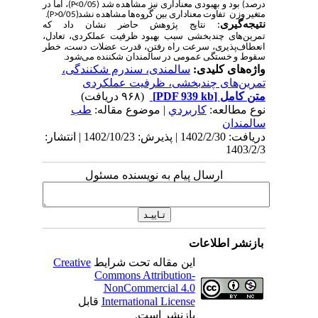
درصد) بود و بهبودی معناداری نیز مشاهده شد (0/05>
)، اما در
P
متغیر وزن تفاوت معنا‌داری بین گروه‌‌ها مشاهده نشد(0/05<
).
P
نتیجه
گیری
:
نتایج پژوهش حاضر ‌نشان داد که
تمرین‌های
چندبخشی سبب بهبود ظرفیت عملکردی، تعادل،
انعطاف‌پذیری،
سرعت راه رفتن، قدرت عضلات دست، خطر
سقوط
و خستگی عمومی در سالمندان شکننده می‌شود.
واژه‌های کلیدی:
سالمندی، سندرم شکنندگی،
تمرین‌های چندبخشی، ظرفیت عملکردی
متن کامل
[PDF 939 kb]
(۹۶۸ دریافت)
نوع مطالعه:
كاربردي
| موضوع مقاله:
طب
سالمندان
دریافت: 1402/2/30 | پذیرش: 1402/10/23 | انتشار:
1403/2/3
ارسال پیام به نویسنده مسئول
بازنشر اطلاعات
این مقاله تحت شرایط
Creative
Commons Attribution-
NonCommercial 4.0
International License
قابل
بازنشر است.