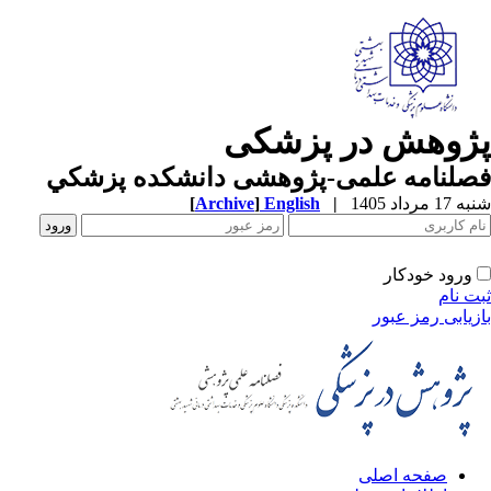
ژوهش در پزشکی
صلنامه علمی-پژوهشی دانشکده پزشکي
1 مرداد 1405
|
English
]
Archive
[
ورود خودکار
ت نام
زیابی رمز عبور
صفحه اصلی