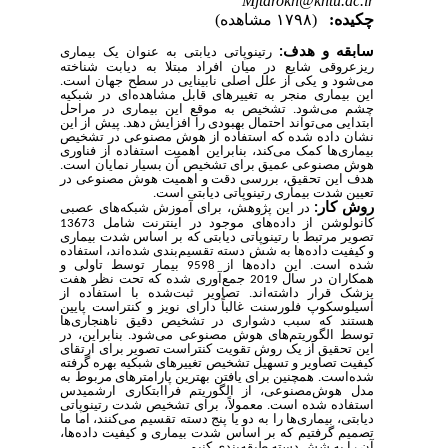
Mjtarokh@kntu.ac.ir
چکیده:
(۱۷۹۸ مشاهده)
سابقه و هدف
:
رتینوپاتی دیابتی به عنوان یک بیماری
ریزعروقی شایع در میان افراد مبتلا به دیابت شناخته
می‌شود و یکی از علل اصلی نابینایی در سطح جهان است.
این بیماری منجر به تغییرهای قابل مشاهده‌ای در شبکیه
چشم می‌شود. تشخیص به موقع این بیماری در مراحل
ابتدایی می‌تواند احتمال بهبودی را افزایش دهد. پیش از این
نشان داده شده که استفاده از هوش مصنوعی در تشخیص
بیماری‌ها کمک می‌کند، بنابراین اهمیت استفاده از فناوری
هوش مصنوعی عمیق برای تشخیص آن بسیار نمایان است.
هدف این تحقیق، بررسی دقت و اهمیت هوش مصنوعی در
تعیین شدت بیماری رتینوپاتی دیابتی است.
روش کار:
در این پژوهش، برای آموزش شبکه‌های عصبی
کانولوشن از داده‌های موجود در اینترنت شامل 13673
تصویر مرتبط با رتینوپاتی دیابتی که بر اساس شدت بیماری
و کیفیت داده‌ها به شش دسته تقسیم‌بندی شده‌اند، استفاده
شده است. این داده‌ها از 9598 بیمار توسط تاولی و
همکاران در سال 2019 جمع‌آوری شده که تحت نظر هفت
پزشک قرار داشته‌اند. تصاویر ثبت‌شده با استفاده از
اسیلوسکوپ فلورسنت غالباً دارای نویز و کنتراست پایین
هستند که سبب دشواری در تشخیص دقیق ناهنجاری‌ها
توسط الگوریتم‌های هوش مصنوعی می‌شود. بنابراین، در
این تحقیق از یک روش تقویت کنتراست تصویر برای ارتقای
کیفیت تصاویر و تسهیل تشخیص تغییرهای شبکیه بهره گرفته
شده‌است. همچنین برای یافتن بهترین پارامترهای مربوط به
مدل هوش‌مصنوعی، از الگوریتم فرا‌ابتکاری ارشمیدس
استفاده شده است. معمولاً، برای تشخیص شدت رتینوپاتی
دیابتی، بیماری‌ها را به دو یا پنج دسته تقسیم می‌کنند، اما ما
تصمیم گرفتیم که بر اساس شدت بیماری و کیفیت داده‌ها،
آن را به شش دسته طبقه‌بندی کنیم.