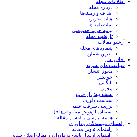
اطلاعات مجله
درباره مجله
اهداف و زمینه‌ها
هیات تحریریه
نمایه نامه ها
بیانیه حریم خصوصی
تاریخچه مجله
آرشیو مقالات
شماره‌های مجله
آخرین شماره
اخلاق نشر
سیاست های نشریه
مجوز انتشار
حق‌نشر
بایگانی
مخزن
نسخه پیش از چاپ
سیاست داوری
بررسی سرقت علمی
استفاده ازهوش مصنوعی(AI)
هزینه بررسی و انتشار مقاله
راهنمای نویسندگان و داوران
راهنمای تدوین مقاله
راهنمای ارسال پاسخ به داوران و مقاله اصلاح شده