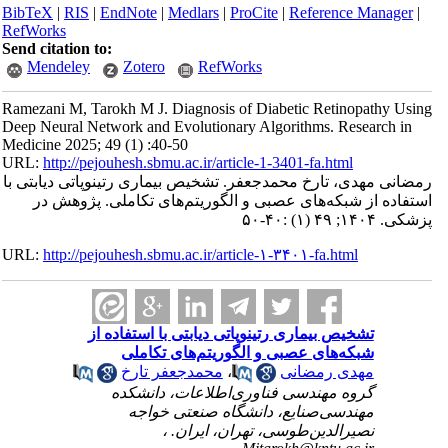
BibTeX
|
RIS
|
EndNote
|
Medlars
|
ProCite
|
Reference Manager
|
RefWorks
Send citation to:
Mendeley
Zotero
RefWorks
Ramezani M, Tarokh M J. Diagnosis of Diabetic Retinopathy Using
Deep Neural Network and Evolutionary Algorithms. Research in
Medicine 2025; 49 (1) :40-50
URL:
http://pejouhesh.sbmu.ac.ir/article-1-3401-fa.html
رمضانی مهدی، تارخ محمدجعفر. تشخیص بیماری رتینوپاتی دیابتی با
استفاده از شبکه‌های عصبی و الگوریتم‌های تکاملی. پژوهش در
پزشکی. ۱۴۰۴; ۴۹ (۱) :۴۰-۵۰
URL:
http://pejouhesh.sbmu.ac.ir/article-۱-۳۴۰۱-fa.html
تشخیص بیماری رتینوپاتی دیابتی با استفاده از
شبکه‌های عصبی و الگوریتم‌های تکاملی
مهدی رمضانی
،
محمدجعفر تارخ
گروه مهندسی فناوری‌اطلاعات، دانشکده
مهندسی‌صنایع، دانشگاه صنعتی خواجه
نصیرالدین‌طوسی، تهران، ایران. ،