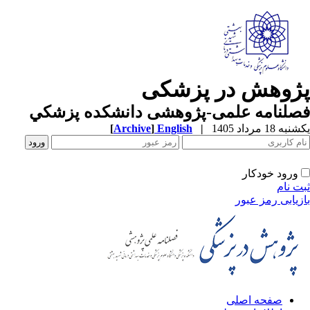
ژوهش در پزشکی
صلنامه علمی-پژوهشی دانشکده پزشکي
ه 18 مرداد 1405
|
English
]
Archive
[
ورود خودکار
ت نام
زیابی رمز عبور
صفحه اصلی