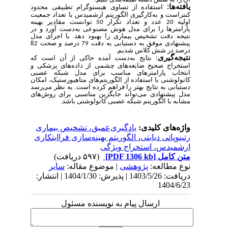
یافته
ها:
استفاده از تساوی هیستوگرام تطبیقی محدود
کنتراست و به‌کارگیری الگوریتم ارشمیدس با تعداد جمعیت
اولیه 20 عدد و تعداد تکرار 50 توانست مقادیر بهینه
پارامتر‌ها را برای مدل هوش مصنوعی به‌دست آورد و در
نتیجه دقت تشخیص بیماری را بهبود دهد. با اجرای مدل
پیشنهادی موفق به دستیابی به دقت 79 درصد و صحت 82
درصد در شش کلاس شدیم.
نتیجه
گیری
:
نتایج به‌دست آمده حاکی از آن است که
استخراج صحیح ضایعه‌های چشمی از داده‌های پزشکی و
انتخاب پارامترهای مناسب برای مدل شبکه عصبی
کانولوشنی با استفاده از الگوریتم‌های متاهیورستیک، امکان
دستیابی به نتایج بهتر را فراهم کرده است. به نظر می‌رسد
مدل پیشنهادی می‌تواند جایگزین مناسبی برای روش‌های
مشابه با الگوریتم شبکه عصبی کانولوشنی باشد.
واژه‌های کلیدی:
یادگیری‌عمیق، تشخیص بیماری
رتینوپاتی دیابتی، الگوریتم بهینه‌سازی فراابتکاری
ارشمیدس، استخراج ویژگی
متن کامل
[PDF 1306 kb]
(۵۹۷ دریافت)
نوع مطالعه:
پژوهشی
| موضوع مقاله:
سایر
دریافت: 1403/5/26 | پذیرش: 1404/1/30 | انتشار:
1404/6/23
ارسال پیام به نویسنده مسئول