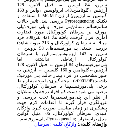
سرین، 84 لوسین ← فنیل آلانین، 128
آرژینین←گلوتامین،143 ایزولوسین←والین و 160
گلیسین ← آرژینین) از ژن MGMT با استفاده از
تکنیک Pyrosequencing بررسی شد. تاثیر حالات
سالم/سالم ،سالم/پلی مورف و پلی مورف/پلی
مورف بر سرطان کولورکتال مورد قضاوت
آماری قرار گرفت. یافته ها: 421 نفر(208 فرد
مبتلا به سرطان کولورکتال و 213 نمونه شاهد)
بررسی شدند. پلی‌مورفیسم‌های 58 پرولین ←
سرین و 143 ایزولوسین←والین با سرطان
کولورکتال ارتباطی نداشتند، اما
پلی‌مورفیسم‌های 84 لوسین ← فنیل آلانین، 128
آرژینین←گلوتامین و 160 گلیسین ← آرژینین به
طور مشخصی در افراد بیمار حالت پلی مورفیک
داشتند (0001/0P<). نتیجه گیری: با توجه به ارتباط
برخی پلی‌مورفیسم‌ها با سرطان کولورکتال،
توصیه می شود دست کم افراد درجه یک مبتلایان
از نظر این پلی‌مورفیسمرها تحت بررسی و
غربالگری قرار گیرند تا اقدامات لازم جهت
پیشگیری در زمان مناسب صورت گیرد. واژگان
کلیدی: سرطان کولورکتال، 06- متیل گوانین
متیل ترانسفراز، Pyrosequencing، پلی‌مورفیسم
واژه‌های کلیدی:
واژگان کلیدی: سرطان