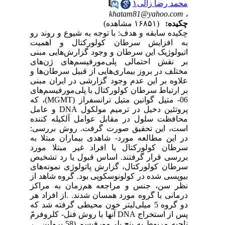
محمد رضا زالی۱
khatam81@yahoo.com
،
چکیده:
(۱۶۸۵۱ مشاهده)
چکیده سابقه و هدف: با توجه به شیوع و روند رو
به افزایش سرطان کولورکتال و اهمیت
اتیولوژیک این سرطان و وجود گزارش‌هایی مبنی
بر نقش احتمالی پلی‌مورفیسم‌های ژن‌های
مختلف در بروز بیماری‌هایی از قبیل سرطان‌ها و
علاوه بر این عدم وجود گزارشی در ایران مبنی
بر ارتباط سرطان کولورکتال با پلی‌مورفیسم‌های
06- متیل گوانین متیل ترانسفراز (MGMT)، که
پروتئین دخیل در ترمیم مولکول DNA و عامل
محافظت سلول در مقابل عوامل آلکیله کننده
است، این تحقیق صورت گرفت. روش بررسی:
در این مطالعه مورد- شاهدی بیماران مبتلا به
سرطان کولورکتال با افراد غیر مبتلا مورد
بررسی قرار گرفتند. اساس قبول یا رد تشخیص
سرطان کولورکتال، گزارش پاتولوژی نمونه‌های
بیوپسی شده در کولونوسکوپی بود. گروه شاهد از
نظر سن، جنس و مراجعه هم‌زمان به مراکز
درمانی با گروه مورد همسان شدند. .از افراد هر
دو گروه 5 میلی‌لیتر خون محیطی گرفته شد که
پس از استخراج DNA آنها با روش فنل- کلروفرمّ
ناحیه مربوط به پنج پلی‌مورفیسم (58 پرولین ←