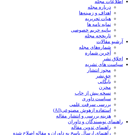
اطلاعات مجله
درباره مجله
اهداف و زمینه‌ها
هیات تحریریه
نمایه نامه ها
بیانیه حریم خصوصی
تاریخچه مجله
آرشیو مقالات
شماره‌های مجله
آخرین شماره
اخلاق نشر
سیاست های نشریه
مجوز انتشار
حق‌نشر
بایگانی
مخزن
نسخه پیش از چاپ
سیاست داوری
بررسی سرقت علمی
استفاده ازهوش مصنوعی(AI)
هزینه بررسی و انتشار مقاله
راهنمای نویسندگان و داوران
راهنمای تدوین مقاله
راهنمای ارسال پاسخ به داوران و مقاله اصلاح شده