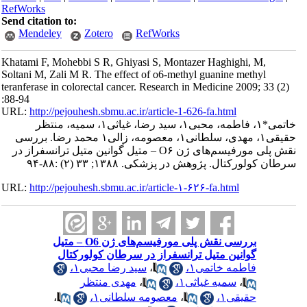
RefWorks
Send citation to:
Mendeley
Zotero
RefWorks
Khatami F, Mohebbi S R, Ghiyasi S, Montazer Haghighi, M,
Soltani M, Zali M R. The effect of o6-methyl guanine methyl
teranferase in colorectal cancer. Research in Medicine 2009; 33 (2)
:88-94
URL:
http://pejouhesh.sbmu.ac.ir/article-1-626-fa.html
خاتمی*۱، فاطمه، محبی۱، سید رضا، غیاثی۱، سمیه، منتظر
حقیقی۱، مهدی، سلطانی۱، معصومه، زالی۱ محمد رضا. بررسی
نقش پلی مورفیسم‌های ژن O۶ – متیل گوانین متیل ترانسفراز در
سرطان کولورکتال. پژوهش در پزشکی. ۱۳۸۸; ۳۳ (۲) :۸۸-۹۴
URL:
http://pejouhesh.sbmu.ac.ir/article-۱-۶۲۶-fa.html
بررسی نقش پلی مورفیسم‌های ژن O6 – متیل
گوانین متیل ترانسفراز در سرطان کولورکتال
فاطمه خاتمی۱،
،
سید رضا محبی۱،
،
سمیه غیاثی۱،
،
مهدی منتظر
حقیقی۱،
،
معصومه سلطانی۱،
،