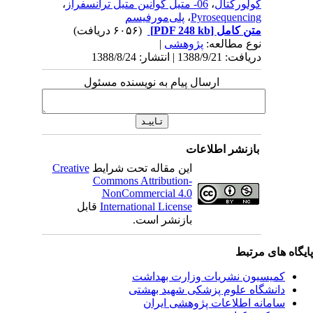
کولورکتال
،
06- متیل گوانین متیل ترانسفراز
،
Pyrosequencing
،
پلی‌مورفیسم
متن کامل
[PDF 248 kb]
(۶۰۵۶ دریافت)
نوع مطالعه:
پژوهشی
|
دریافت: 1388/9/21 | انتشار: 1388/8/24
ارسال پیام به نویسنده مسئول
بازنشر اطلاعات
این مقاله تحت شرایط
Creative
Commons Attribution-
NonCommercial 4.0
International License
قابل
بازنشر است.
یگاه های مرتبط
کمیسیون نشریات وزارت بهداشت
دانشگاه علوم پزشکی شهید بهشتی
سامانه اطلاعات پژوهشی ایران