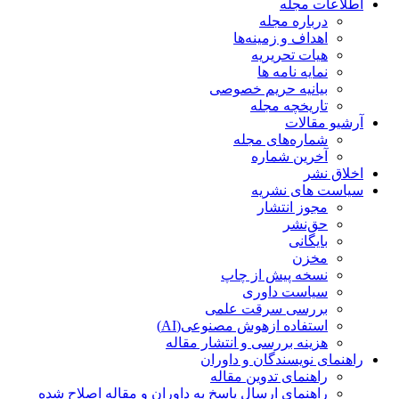
اطلاعات مجله
درباره مجله
اهداف و زمینه‌ها
هیات تحریریه
نمایه نامه ها
بیانیه حریم خصوصی
تاریخچه مجله
آرشیو مقالات
شماره‌های مجله
آخرین شماره
اخلاق نشر
سیاست های نشریه
مجوز انتشار
حق‌نشر
بایگانی
مخزن
نسخه پیش از چاپ
سیاست داوری
بررسی سرقت علمی
استفاده ازهوش مصنوعی(AI)
هزینه بررسی و انتشار مقاله
راهنمای نویسندگان و داوران
راهنمای تدوین مقاله
راهنمای ارسال پاسخ به داوران و مقاله اصلاح شده