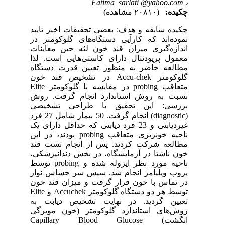
Fatima_sarlati @yahoo.com
،
چکیده:
(۲۰۸۱۰ مشاهده)
چکیده سابقه و هدف: بعضی تحقیقات اخیر تایید
نموده‌اند که کارآیی دستگاه‌های گلوکومتر در
اندازه‌گیری میزان قند خون لثه حین معاینات
معمول پریودنتال دارای کاستی‌هایی است. لذا
مطالعه حاضر به منظور تعیین قدرت دستگاه
گلوکومتر Accu-chek در تشخیص قند خون
متعاقب probing در مقایسه با گلوکومتر Elite
نسبت به روش استاندارد انجام گرفت. روش
بررسی: این تحقیق با طراحی تشخیصی
(diagnostic) انجام گرفت. 50 بیمار شامل 27 فرد
غیردیابتی و 23 فرد دیابتی که حداقل دارای یک
ناحیه خونریزی متعاقب probing بودند، در این
مطالعه شرکت کردند. پس از انجام تست قند
خون ناشتا در آزمایشگاه، در بخش دندانپزشکی،
ناحیه مورد نظر ایزوله شده و probing توسط
پروب ویلیامز انجام شد. سپس سر حساس نوار
در تماس با خون قرار گرفت و میزان قند خون
توسط هر دو دستگاه گلوکومتر Accuchek و Elite
تعیین گردید. در نهایت تشخیص دیابت به
روش‌های استاندارد گلوکومتر (خون مویرگی
انگشت) Capillary Blood Glucose