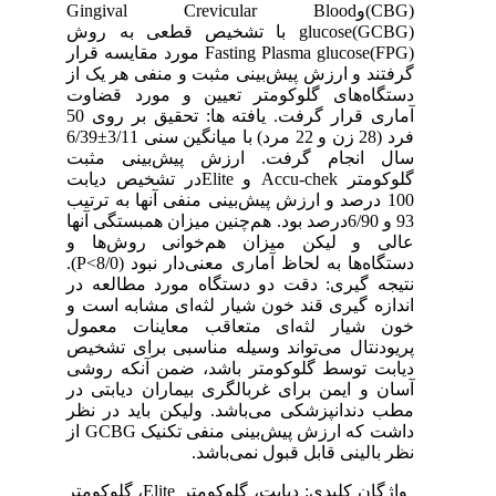
(CBG)وGingival Crevicular Blood
glucose(GCBG) با تشخیص قطعی به روش
Fasting Plasma glucose(FPG) مورد مقایسه قرار
گرفتند و ارزش پیش‌بینی مثبت و منفی هر یک از
دستگاه‌های گلوکومتر تعیین و مورد قضاوت
آماری قرار گرفت. یافته ها: تحقیق بر روی 50
فرد (28 زن و 22 مرد) با میانگین سنی 3/11±6/39
سال انجام گرفت. ارزش پیش‌بینی مثبت
گلوکومتر Accu-chek و Eliteدر تشخیص دیابت
100 درصد و ارزش پیش‌بینی منفی آنها به ترتیب
93 و 6/90درصد بود. هم‌چنین میزان همبستگی آنها
عالی و لیکن میزان هم‌خوانی روش‌ها و
دستگاه‌ها به لحاظ آماری معنی‌دار نبود (8/0>P).
نتیجه گیری: دقت دو دستگاه مورد مطالعه در
اندازه گیری قند خون شیار لثه‌ای مشابه است و
خون شیار لثه‌ای متعاقب معاینات معمول
پریودنتال می‌تواند وسیله مناسبی برای تشخیص
دیابت توسط گلوکومتر باشد، ضمن آنکه روشی
آسان و ایمن برای غربالگری بیماران دیابتی در
مطب دندانپزشکی می‌باشد. ولیکن باید در نظر
داشت که ارزش پیش‌بینی منفی تکنیک GCBG از
نظر بالینی قابل قبول نمی‌باشد.
واژگان کلیدی: دیابت، گلوکومتر Elite، گلوکومتر