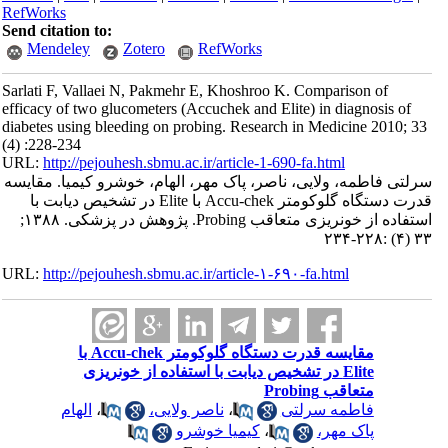
RefWorks
Send citation to:
Mendeley
Zotero
RefWorks
Sarlati F, Vallaei N, Pakmehr E, Khoshroo K. Comparison of
efficacy of two glucometers (Accuchek and Elite) in diagnosis of
diabetes using bleeding on probing. Research in Medicine 2010; 33
(4) :228-234
URL:
http://pejouhesh.sbmu.ac.ir/article-1-690-fa.html
سرلتی فاطمه، ولایی، ناصر، پاک مهر، الهام، خوشرو کیمیا. مقایسه
قدرت دستگاه گلوکومتر Accu-chek با Elite در تشخیص دیابت با
استفاده از خونریزی متعاقب Probing. پژوهش در پزشکی. ۱۳۸۸;
۳۳ (۴) :۲۲۸-۲۳۴
URL:
http://pejouhesh.sbmu.ac.ir/article-۱-۶۹۰-fa.html
مقایسه قدرت دستگاه گلوکومتر Accu-chek با
Elite در تشخیص دیابت با استفاده از خونریزی
متعاقب Probing
فاطمه سرلتی
،
ناصر ولایی،
،
الهام
پاک مهر،
،
کیمیا خوشرو