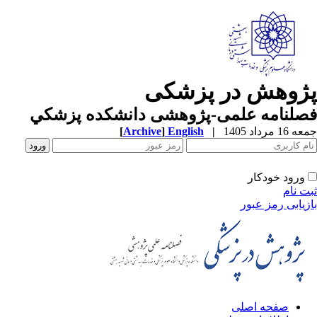
ژوهش در پزشکی
صلنامه علمی-پژوهشی دانشکده پزشکي
1 مرداد 1405
|
English
]
Archive
[
ورود خودکار
ت نام
زیابی رمز عبور
صفحه اصلی