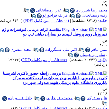
.
۷
حمد رضا شیرزادی
،
عذرا رمضانخانی
،
قیه رمضانخانی
،
فرانک قراچورلو
کیده
(۸۷۱۸ مشاهده)
|
Abstract |
متن کامل (PDF)
(۶۴۱۰ دریافت)
مقایسه اثرات درمانی فنوفیبرات و ژم
یبروزیل روی پروفیل لیپیدی در بیماران دیابتی تیپ دو
.
۱۱
یترا نیافر
،
اکبر علی عسگرزاده
،
مجید مبصری
ساناز ابراهیمیان
کیده
(۲۰۷۴۳ مشاهده)
|
Abstract |
متن کامل (PDF)
(۱۹۲۴۶
ریافت)
بررسی رابطه حضور باکتری اشریشیا
لی در مایع منی با ناباروری در مردان مراجعه کننده به مرکز
اباروری دانشگاه علوم پزشکی شهید صدوقی شهر یزد
.
۱۶-
لیرضا ترکی
،
محمد باقر خلیلی
،
جلال قاسم‌زاده
کیده
(۱۰۷۱۴ مشاهده)
|
Abstract |
متن کامل (PDF)
(۶۱۳۰