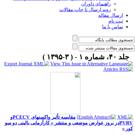
راهنمای داوران
روند ارسال تا چاپ مقالات
ارسال مقاله
ثبت نام
تماس با ما
جلد ۴۰، شماره ۱ - ( ۳-۱۳۹۵ )
مقایسه تأثیر واکسنهای PCECVو
PVRVدر بروز عوارض موضعی و منتشر « کارآزمایی بالینی دو سو
ور »