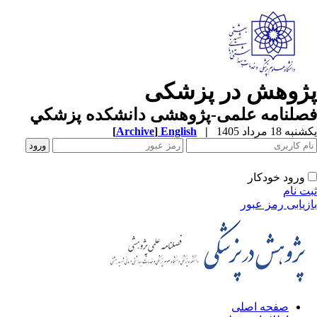
ژوهش در پزشکی
صلنامه علمی-پژوهشی دانشکده پزشکي
ه 18 مرداد 1405
|
English
]
Archive
[
ورود خودکار
ت نام
زیابی رمز عبور
صفحه اصلی