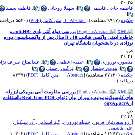
۳۵-
اطمه حاجی قاسمی
،
سهیلا روحانی
،
فاطمه سفید
کیده
(۹۹۱۷ مشاهده)
|
Abstract |
متن کامل (PDF)
(۵۵۲۰ دریافت)
بررسی دوام آنتی بادی anti-HBs و
خاطره ایمنی واکسن هپاتیت B ، 18 سال پس از واکسیناسیون دوره
وزادی در دانشجویان دانشگاه تهران
.
۴۱-
نصوره نوروزی
،
عطیه اعظمی
،
عبدالفتاح صراف نژاد
،
هومن چیتساز
،
نرگس رحمتی
کیده
(۲۷۱۳۰ مشاهده)
|
Abstract |
متن کامل (PDF)
(۸۴۳۹
ریافت)
بررسی مقاومت آنتی بیوتیکی ایزوله
های کلبسیلاپنومونیه و میزان بیان ژنهای Real-Time PCR بااستفاده
a وoqxA
.
۴۸-
رزو سعادتیان فریور
،
جمیله نوروزی
،
گیتا اسلامی
،
آذر سبکبار
،
لی هاشمی
کیده
(۱۱۲۶۳ مشاهده)
|
Abstract |
متن کامل (PDF)
(۱۰۳۰۲