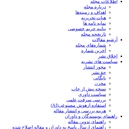
اطلاعات مجله
درباره مجله
اهداف و زمینه‌ها
هیات تحریریه
نمایه نامه ها
بیانیه حریم خصوصی
تاریخچه مجله
آرشیو مقالات
شماره‌های مجله
آخرین شماره
اخلاق نشر
سیاست های نشریه
مجوز انتشار
حق‌نشر
بایگانی
مخزن
نسخه پیش از چاپ
سیاست داوری
بررسی سرقت علمی
استفاده ازهوش مصنوعی(AI)
هزینه بررسی و انتشار مقاله
راهنمای نویسندگان و داوران
راهنمای تدوین مقاله
راهنمای ارسال پاسخ به داوران و مقاله اصلاح شده