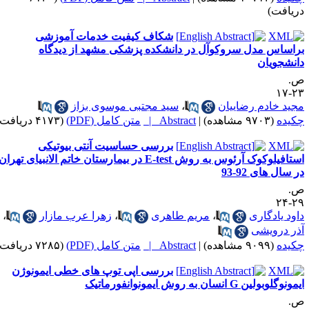
ریافت)
شکاف کیفیت خدمات آموزشی
راساس مدل سروکوآل در دانشکده پزشکی مشهد از دیدگاه
انشجویان
.
۲۳-
جید خادم رضاییان
،
سید مجتبی موسوی بزاز
کیده
(۹۷۰۳ مشاهده)
|
Abstract |
متن کامل (PDF)
(۴۱۷۳ دریافت)
بررسی حساسیت آنتی بیوتیکی
استافیلوکوک آرئوس به روش E-test در بیمارستان خاتم الانبیای تهران
ر سال های 92-93
.
۲۹-
اود یادگاری
،
مریم طاهری
،
زهرا عرب مازار
،
ذر درویشی
کیده
(۹۰۹۹ مشاهده)
|
Abstract |
متن کامل (PDF)
(۷۲۸۵ دریافت)
بررسی اپی توپ های خطی ایمونوژن
ونوگلوبولین G انسان به روش ایمونوانفورماتیک
.