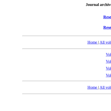
Journal archiv
Rese
Rese
Home
|
All vo
Vol
Vol
Vol
Vol
Home
|
All vo