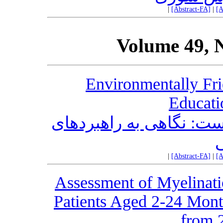
|
[Abstract-FA]
|
[A
Volume 49, 
Environmentally Fri
Educati
ست: نگاهی به راهبردهای
|
[Abstract-FA]
|
[A
Assessment of Myelinati
Patients Aged 2-24 Mon
from 