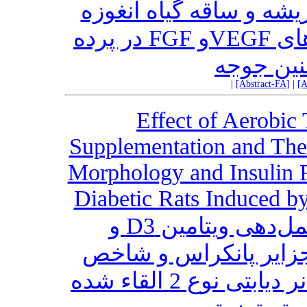
یشه و ساقه گیاه آنغوزه
Ferula assa- foetida بر بیان ژن‌های VEGFو FGF در پرده
جنین جوجه
|
[Abstract-FA]
|
[A
Effect of Aerobic
Supplementation and Their
Morphology and Insulin R
Diabetic Rats Induced by
تأثیر تمرین‌های هوازی و مکمل‌دهی ویتامین D3 و
جزایر پانکراس و شاخص
مقاومت به انسولین در رت‌های نر دیابتی نوع 2 القاء شده