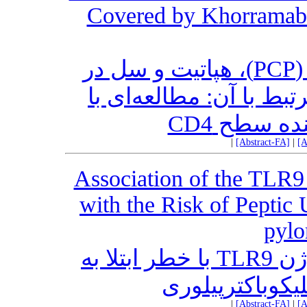
Covered by Khorramaba
شیوع پنومونی پنوموسیستیس (PCP)، هپاتیت و سل در
بیماران HIV آن: مطالعه‌ای با
‌کننده سطح
|
[Abstract-FA]
|
[A
Association of the TLR
with the Risk of Peptic
pylo
ارتباط پلی‌مورفیسم-1486T/C ژن TLR9 با خطر ابتلا به
یکوباکترپیلوری
|
[Abstract-FA]
|
[A