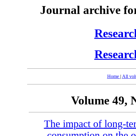
Journal archive fo
Researc
Researc
Home
|
All vo
Volume 49, 
The impact of long-ter
consumption on the o