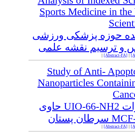
Analysis of Indexed Sci
Sports Medicine in the
Scient
شده حوزه پزشکی ورزشی
نس و ترسیم نقشه علمی
|
[Abstract-FA]
|
[A
Study of Anti- Apopt
Nanoparticles Containi
Cance
مطالعه اثر ضد آپاپتوزی نانوذرات UIO-66-NH2 حاوی
|
[Abstract-FA]
|
[A