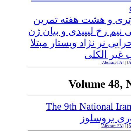
تری و هشت هفته تمرین
م رخ لیپیدی و بیان ژن
کبدی GRP78  نژاد ویستار مبتلا
 غیر الکلی
|
[Abstract-FA]
|
[A
Volume 48, 
The 9th National Ira
ری بروسلوز
|
[Abstract-FA]
|
[A