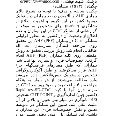
پزشکی شهید بهشتی ،
drpiranfar@yahoo.com
چکیده:
(۱۱۵۱۳ مشاهده)
چکیده سابقه و هدف: با توجه به شیوع بالای
بیماری AHF و بالا بودن درصد بیماران دیاستولیک
دیس‌فانکشن در این گروه و اهمیت اطلاع از
نشانگری (marker) برای تشخیص به موقع و
گزارشاتی از نشانگر CTnI در این بیماران و عدم
اطلاع از وضعیت آن در کشور، به منظور فراوانی
نشانگر CTnI در بیماران AHF (PEF) این تحقیق
روی مراجعه کنندگان بیمارستان آیت اله
طالقانی انجام شد. روش بررسی تحقیق به روش
مقطعی روی کلیه بیماران AHF (PEF) انجام
گرفت. خصوصیات فردی و بیماری آنها ثبت شد.
بیمارانی که طبق معیارهای فرامینگهام جزء
AHF قرار می‌گرفتند و طبق اکوکاردیوگرافی
تشخیص دیاستولیک دیس‌فانکشن داده می-شد
وارد مطالعه می‌شدند. از هر بیمار به هنگام
مراجعه و 6 ساعت بعد و صبح روز بعد CTnI در
نمونه خون آنها با کیت Rapid test-SD-CTnI
(کشور چین) اندازه‌گیری و CUT POINT تشخیص
01/0 نانوگرم در میلی‌لیتر تعیین و بالاتر از آن
مثبت تلقی شد. شیوع این نشانگر در نمونه‌ها
تعیین و نقش خصوصیات فردی این بیماران با
داشتن این نشانگر با آزمون دقیق فیشر مورد