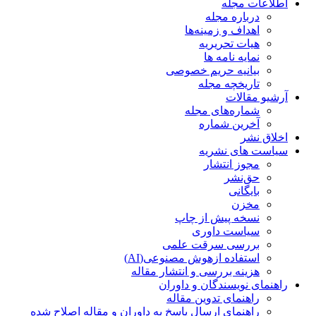
اطلاعات مجله
درباره مجله
اهداف و زمینه‌ها
هیات تحریریه
نمایه نامه ها
بیانیه حریم خصوصی
تاریخچه مجله
آرشیو مقالات
شماره‌های مجله
آخرین شماره
اخلاق نشر
سیاست های نشریه
مجوز انتشار
حق‌نشر
بایگانی
مخزن
نسخه پیش از چاپ
سیاست داوری
بررسی سرقت علمی
استفاده ازهوش مصنوعی(AI)
هزینه بررسی و انتشار مقاله
راهنمای نویسندگان و داوران
راهنمای تدوین مقاله
راهنمای ارسال پاسخ به داوران و مقاله اصلاح شده