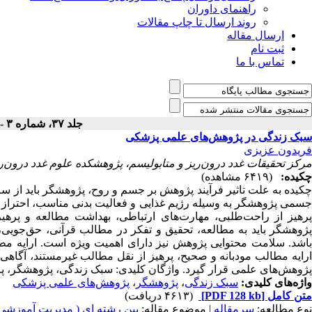
راهنمای داوران
روند ارسال تا چاپ مقالات
ارسال مقاله
ثبت نام
تماس با ما
جلد ۳۷، شماره ۳ - ( ۹-۱۳۹۲ )
سبک زندگی در پژوهش‌های علمی پزشکی
فریدون عزیزی
مرکز تحقیقات غدد درون‌ریز و متابولیسم، پژوهشکده علوم غدد درون‌ر
چکیده:
(۶۴۱۹ مشاهده)
چکیده به علت تاثیر فرآیند پژوهش بر جسم و روح، پژوهشگر باید از 
جسمی پژوهشگر به وسیله رژیم غذایی و فعالیت بدنی مناسب، احتراز ا
پرهیز از راحت‌طلبی، مهارت‌های ارتباطی، بهداشت مطالعه و پرهی
پژوهشگر باید به مطالعه، تحقیق و تفکر در مطالب قرآنی، حق‌جویی،
باشد. سلامت محتوایی پژوهش نیز دارای اهمیت ویژه است. ارایه مطا
ارایه مطالب مودبانه و صحیح، پرهیز از نقل مطالب غیرمستند، آگاه
پژوهش‌های علمی قرار گیرد. واژگان کلیدی: سبک زندگی، پژوهشگر،
واژه‌های کلیدی:
سبک زندگی
،
پژوهشگر
،
پژوهش‌های علمی پزشکی
متن کامل
[PDF 128 kb]
(۴۶۱۳ دریافت)
نوع مطالعه:
سرمقاله
| موضوع مقاله:
بین رشته ای ( مدیریت آموزش