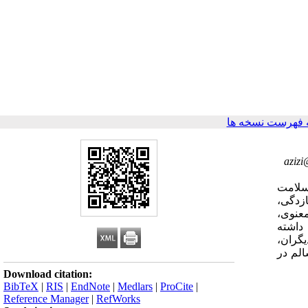
 فهرست نسخه ها
azizi
 سلامت
ازدگی،
عنوی،
 داشته
یگران،
الم در
Download citation:
BibTeX
|
RIS
|
EndNote
|
Medlars
|
ProCite
|
Reference Manager
|
RefWorks