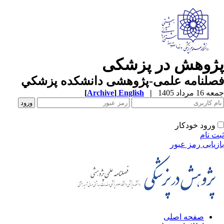
پژوهش در پزشکی
فصلنامه علمی-پژوهشی دانشکده پزشکي
جمعه 16 مرداد 1405
|
English
]
Archive
[
ورود خودکار
ثبت نام
بازیابی رمز عبور
صفحه اصلی