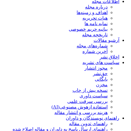
اطلاعات مجله
درباره مجله
اهداف و زمینه‌ها
هیات تحریریه
نمایه نامه ها
بیانیه حریم خصوصی
تاریخچه مجله
آرشیو مقالات
شماره‌های مجله
آخرین شماره
اخلاق نشر
سیاست های نشریه
مجوز انتشار
حق‌نشر
بایگانی
مخزن
نسخه پیش از چاپ
سیاست داوری
بررسی سرقت علمی
استفاده ازهوش مصنوعی(AI)
هزینه بررسی و انتشار مقاله
راهنمای نویسندگان و داوران
راهنمای تدوین مقاله
راهنمای ارسال پاسخ به داوران و مقاله اصلاح شده