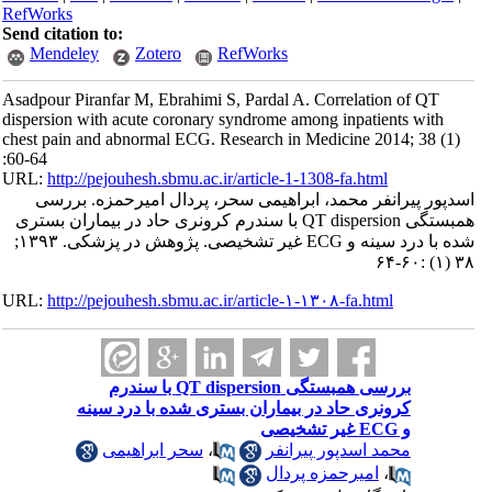
RefWorks
Send citation to:
Mendeley
Zotero
RefWorks
Asadpour Piranfar M, Ebrahimi S, Pardal A. Correlation of QT
dispersion with acute coronary syndrome among inpatients with
chest pain and abnormal ECG. Research in Medicine 2014; 38 (1)
:60-64
URL:
http://pejouhesh.sbmu.ac.ir/article-1-1308-fa.html
اسدپور پیرانفر محمد، ابراهیمی سحر، پردال امیرحمزه. بررسی
همبستگی QT dispersion با سندرم کرونری حاد در بیماران بستری
شده با درد سینه و ECG غیر تشخیصی. پژوهش در پزشکی. ۱۳۹۳;
۳۸ (۱) :۶۰-۶۴
URL:
http://pejouhesh.sbmu.ac.ir/article-۱-۱۳۰۸-fa.html
بررسی همبستگی QT dispersion با سندرم
کرونری حاد در بیماران بستری شده با درد سینه
و ECG غیر تشخیصی
محمد اسدپور پیرانفر
،
سحر ابراهیمی
،
امیرحمزه پردال