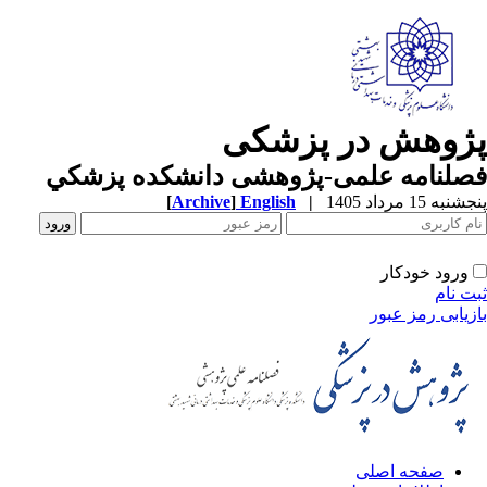
ژوهش در پزشکی
صلنامه علمی-پژوهشی دانشکده پزشکي
به 15 مرداد 1405
|
English
]
Archive
[
ورود خودکار
ت نام
زیابی رمز عبور
صفحه اصلی