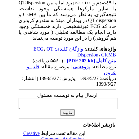
با ٤٩صدم و ٠٠١/٠>p بود اما مابین QTdispersion
با سایر مارکرها همبستگی وجود نداشت.
نتیجه‌گیری: به نظر می‌رسد که ما بین CkMB و
QT dispersion در بیماران مبتلا به سندرم کرونری
حاد که ECG غیرتشخیصی دارند همبستگی وجود
دارد. انجام یک مطالعه تحلیلی ( مورد شاهدی یا
هم گروهی) را در این مورد توصیه می‌نماید.
واژه‌های کلیدی:
واژگان کلیدی: ECG
QT
،
Dispersion
،
CKMB
متن کامل
[PDF 202 kb]
(۵۵۶۰ دریافت)
نوع مطالعه:
پژوهشی
| موضوع مقاله:
قلب و
عروق
دریافت: 1393/5/27 | پذیرش: 1393/5/27 | انتشار:
1393/5/27
ارسال پیام به نویسنده مسئول
بازنشر اطلاعات
این مقاله تحت شرایط
Creative
Commons Attribution-