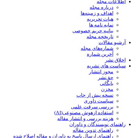
اطلاعات مجله
درباره مجله
اهداف و زمینه‌ها
هیات تحریریه
نمایه نامه ها
بیانیه حریم خصوصی
تاریخچه مجله
آرشیو مقالات
شماره‌های مجله
آخرین شماره
اخلاق نشر
سیاست های نشریه
مجوز انتشار
حق‌نشر
بایگانی
مخزن
نسخه پیش از چاپ
سیاست داوری
بررسی سرقت علمی
استفاده ازهوش مصنوعی(AI)
هزینه بررسی و انتشار مقاله
راهنمای نویسندگان و داوران
راهنمای تدوین مقاله
راهنمای ارسال پاسخ به داوران و مقاله اصلاح شده