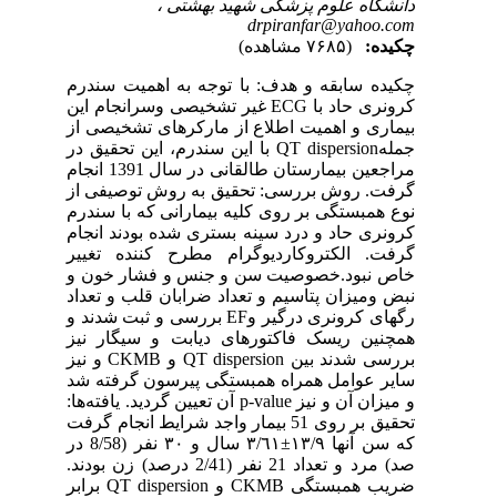
دانشگاه علوم پزشکی شهید بهشتی ،
drpiranfar@yahoo.com
چکیده:
(۷۶۸۵ مشاهده)
چکیده سابقه و هدف: با توجه به اهمیت سندرم
کرونری حاد با ECG غیر تشخیصی وسرانجام این
بیماری و اهمیت اطلاع از مارکرهای تشخیصی از
جملهQT dispersion با این سندرم، این تحقیق در
مراجعین بیمارستان طالقانی در سال 1391 انجام
گرفت. روش بررسی: تحقیق به روش توصیفی از
نوع همبستگی بر روی کلیه بیمارانی که با سندرم
کرونری حاد و درد سینه بستری شده بودند انجام
گرفت. الکتروکاردیوگرام مطرح کننده تغییر
خاص نبود.خصوصیت سن و جنس و فشار خون و
نبض ومیزان پتاسیم و تعداد ضرابان قلب و تعداد
رگهای کرونری درگیر وEF بررسی و ثبت شدند و
همچنین ریسک فاکتورهای دیابت و سیگار نیز
بررسی شدند بین QT dispersion و CKMB و نیز
سایر عوامل همراه همبستگی پیرسون گرفته شد
و میزان آن و نیز p-value آن تعیین گردید. یافته‌ها:
تحقیق بر روی 51 بیمار واجد شرایط انجام گرفت
که سن آنها ١٣/٩±٣/٦١ سال و ٣٠ نفر (8/58 در
صد) مرد و تعداد 21 نفر (2/41 درصد) زن بودند.
ضریب همبستگی CKMB و QT dispersion برابر