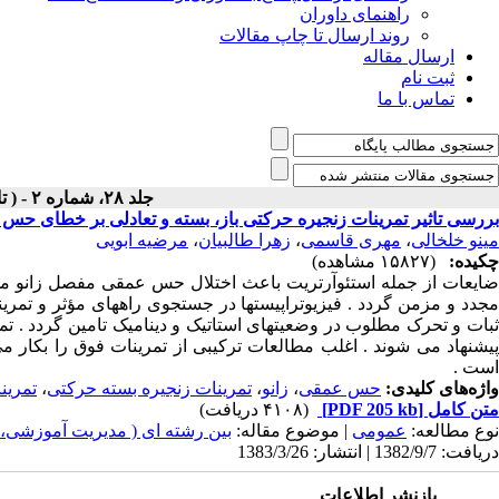
راهنمای داوران
روند ارسال تا چاپ مقالات
ارسال مقاله
ثبت نام
تماس با ما
جلد ۲۸، شماره ۲ - ( تابستان ۱۳۸۳ )
بررسی تاثیر تمرینات زنجیره حرکتی باز، بسته و تعادلی بر خطای حس
مینو خلخالی
،
مهری قاسمی
،
زهرا طالبیان
،
مرضیه ابویی
چکیده:
(۱۵۸۲۷ مشاهده)
ضایعات از جمله استئوآرتریت باعث اختلال حس عمقی مفصل زانو می ش
مجدد و مزمن گردد . فیزیوتراپیستها در جستجوی راههای مؤثر و تم
ثبات و تحرک مطلوب در وضعیتهای استاتیک و دینامیک تامین گردد . ت
پیشنهاد می شوند . اغلب مطالعات ترکیبی از تمرینات فوق را بکار م
است .
واژه‌های کلیدی:
حس عمقی
،
زانو
،
تمرینات زنجیره بسته حرکتی
،
تمرین
متن کامل
[PDF 205 kb]
(۴۱۰۸ دریافت)
نوع مطالعه:
عمومی
| موضوع مقاله:
بین رشته ای ( مدیریت آموزشی،
دریافت: 1382/9/7 | انتشار: 1383/3/26
بازنشر اطلاعات