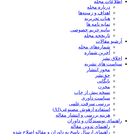
اطلاعات مجله
درباره مجله
اهداف و زمینه‌ها
هیات تحریریه
نمایه نامه ها
بیانیه حریم خصوصی
تاریخچه مجله
آرشیو مقالات
شماره‌های مجله
آخرین شماره
اخلاق نشر
سیاست های نشریه
مجوز انتشار
حق‌نشر
بایگانی
مخزن
نسخه پیش از چاپ
سیاست داوری
بررسی سرقت علمی
استفاده ازهوش مصنوعی(AI)
هزینه بررسی و انتشار مقاله
راهنمای نویسندگان و داوران
راهنمای تدوین مقاله
راهنمای ارسال پاسخ به داوران و مقاله اصلاح شده