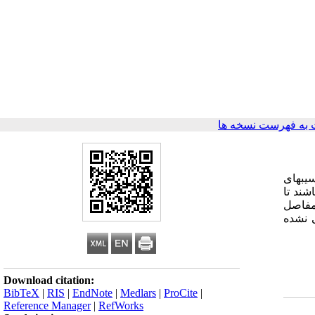
به فهرست نسخه ها
سیبهای
ند تا
 مفاصل
ی نشده
Download citation:
BibTeX
|
RIS
|
EndNote
|
Medlars
|
ProCite
|
Reference Manager
|
RefWorks