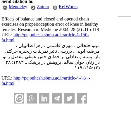
Send citation to:
Mendeley
Zotero
RefWorks
Effects of balance and closed and opened chain
exercises on properioception error of knee in healthy
females. Research in Medicine 2004; 28 (2) :115-119
URL:
http://pejouhesh.sbmu.ac.ir/article-1-150-
fa.html
مینو خلخالی ، مهری قاسمی ، زهرا طالبیان ،
مرضیه ابویی . بررسی تاثیر تمرینات زنجیره حرکتی
باز، بسته و تعادلی بر خطای حس عمقی مفصل زانو
در زنان جوان سالم. پژوهش در پزشکی. ۱۳۸۳; ۲۸
(۲) :۱۱۵-۱۱۹
URL:
http://pejouhesh.sbmu.ac.ir/article-۱-۱۵۰-
fa.html