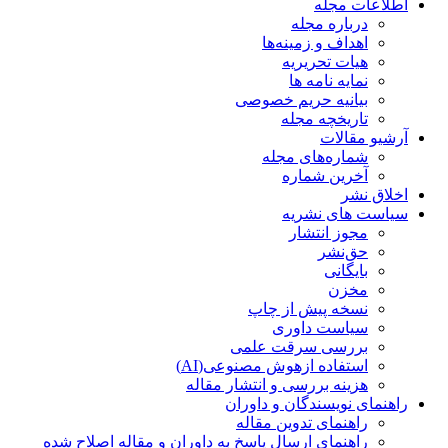
اطلاعات مجله
درباره مجله
اهداف و زمینه‌ها
هیات تحریریه
نمایه نامه ها
بیانیه حریم خصوصی
تاریخچه مجله
آرشیو مقالات
شماره‌های مجله
آخرین شماره
اخلاق نشر
سیاست های نشریه
مجوز انتشار
حق‌نشر
بایگانی
مخزن
نسخه پیش از چاپ
سیاست داوری
بررسی سرقت علمی
استفاده ازهوش مصنوعی(AI)
هزینه بررسی و انتشار مقاله
راهنمای نویسندگان و داوران
راهنمای تدوین مقاله
راهنمای ارسال پاسخ به داوران و مقاله اصلاح شده