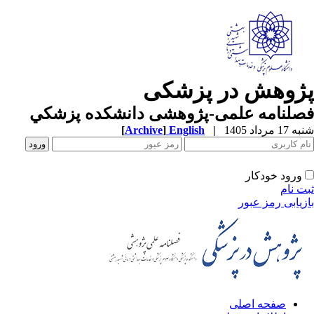
ژوهش در پزشکی
صلنامه علمی-پژوهشی دانشکده پزشکي
1 مرداد 1405
|
English
]
Archive
[
ورود خودکار
ت نام
زیابی رمز عبور
صفحه اصلی