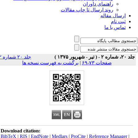
راهنمای داوران
روند ارسال تا چاپ مقالات
ارسال مقاله
ثبت نام
تماس با ما
 ۲۰، شماره ۲ - ( تیر - شهریور ۱۳۷۵ )
جلد ۲۰ شماره ۲
صفحات ۷۳-۶۹
|
برگشت به فهرست نسخه ها
Download citation:
BibTeX
|
RIS
|
EndNote
|
Medlars
|
ProCite
|
Reference Manager
|