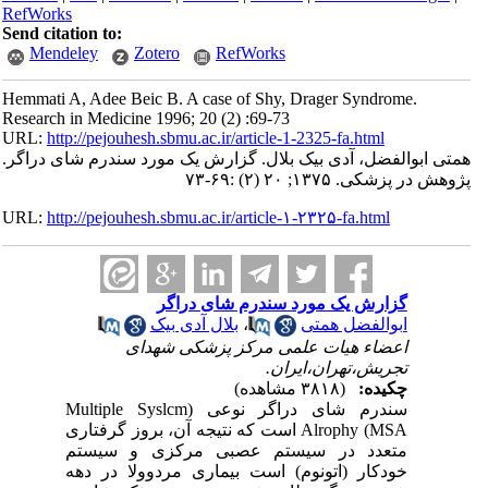
RefWorks
Send citation to:
Mendeley
Zotero
RefWorks
Hemmati A, Adee Beic B. A case of Shy, Drager Syndrome.
Research in Medicine 1996; 20 (2) :69-73
URL:
http://pejouhesh.sbmu.ac.ir/article-1-2325-fa.html
همتی ابوالفضل، آدی بیک بلال. گزارش یک مورد سندرم شای دراگر.
پژوهش در پزشکی. ۱۳۷۵; ۲۰ (۲) :۶۹-۷۳
URL:
http://pejouhesh.sbmu.ac.ir/article-۱-۲۳۲۵-fa.html
گزارش یک مورد سندرم شای دراگر
ابوالفضل همتی
،
بلال آدی بیک
اعضاء هیات علمی مرکز پزشکی شهدای
تجریش،تهران،ایران.
چکیده:
(۳۸۱۸ مشاهده)
سندرم شای دراگر نوعی (
Multiple Syslcm
Alrophy (MSA
است که نتیجه آن، بروز گرفتاری
متعدد در سیستم عصبی مرکزی و سیستم
خودکار (اتونوم) است بیماری مردوولا در دهه