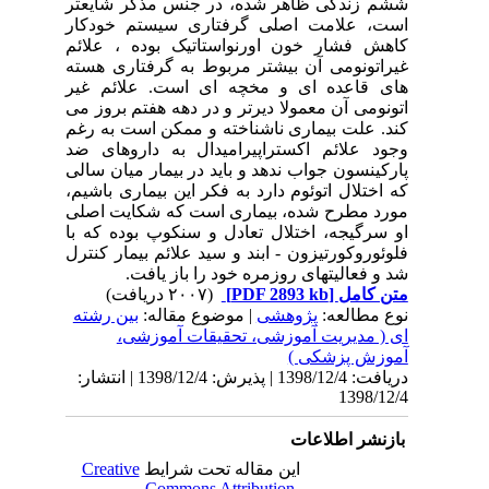
ششم زندگی ظاهر شده، در جنس مذکر شایعتر
است، علامت اصلی گرفتاری سیستم خودکار
کاهش فشار خون اورنواستاتیک بوده ، علائم
غیراتونومی آن بیشتر مربوط به گرفتاری هسته
های قاعده ای و مخچه ای است. علائم غیر
اتونومی آن معمولا دیرتر و در دهه هفتم بروز می
کند. علت بیماری ناشناخته و ممکن است به رغم
وجود علائم اکستراپیرامیدال به داروهای ضد
پارکینسون جواب ندهد و باید در بیمار میان سالی
که اختلال اتوئوم دارد به فکر این بیماری باشیم،
مورد مطرح شده، بیماری است که شکایت اصلی
او سرگیجه، اختلال تعادل و سنکوپ بوده که با
فلوئوروکورتیزون - ابند و سید علائم بیمار کنترل
شد و فعالیتهای روزمره خود را باز یافت.
متن کامل
[PDF 2893 kb]
(۲۰۰۷ دریافت)
نوع مطالعه:
پژوهشی
| موضوع مقاله:
بین رشته
ای ( مدیریت آموزشی، تحقیقات آموزشی،
آموزش پزشکی )
دریافت: 1398/12/4 | پذیرش: 1398/12/4 | انتشار:
1398/12/4
بازنشر اطلاعات
این مقاله تحت شرایط
Creative
Commons Attribution-