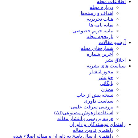
اطلاعات مجله
درباره مجله
اهداف و زمینه‌ها
هیات تحریریه
نمایه نامه ها
بیانیه حریم خصوصی
تاریخچه مجله
آرشیو مقالات
شماره‌های مجله
آخرین شماره
اخلاق نشر
سیاست های نشریه
مجوز انتشار
حق‌نشر
بایگانی
مخزن
نسخه پیش از چاپ
سیاست داوری
بررسی سرقت علمی
استفاده ازهوش مصنوعی(AI)
هزینه بررسی و انتشار مقاله
راهنمای نویسندگان و داوران
راهنمای تدوین مقاله
راهنمای ارسال پاسخ به داوران و مقاله اصلاح شده