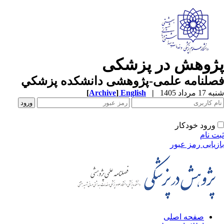
ژوهش در پزشکی
صلنامه علمی-پژوهشی دانشکده پزشکي
1 مرداد 1405
|
English
]
Archive
[
ورود خودکار
ت نام
زیابی رمز عبور
صفحه اصلی