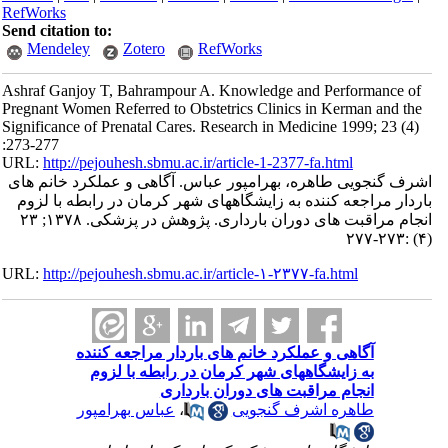
RefWorks
Send citation to:
Mendeley
Zotero
RefWorks
Ashraf Ganjoy T, Bahrampour A. Knowledge and Performance of
Pregnant Women Referred to Obstetrics Clinics in Kerman and the
Significance of Prenatal Cares. Research in Medicine 1999; 23 (4)
:273-277
URL:
http://pejouhesh.sbmu.ac.ir/article-1-2377-fa.html
اشرف گنجویی طاهره، بهرامپور عباس. آگاهی و عملکرد خانم های
باردار مراجعه کننده به زایشگاههای شهر کرمان در رابطه با لزوم
انجام مراقبت های دوران بارداری. پژوهش در پزشکی. ۱۳۷۸; ۲۳
(۴) :۲۷۳-۲۷۷
URL:
http://pejouhesh.sbmu.ac.ir/article-۱-۲۳۷۷-fa.html
آگاهی و عملکرد خانم های باردار مراجعه کننده
به زایشگاههای شهر کرمان در رابطه با لزوم
انجام مراقبت های دوران بارداری
طاهره اشرف گنجویی
،
عباس بهرامپور