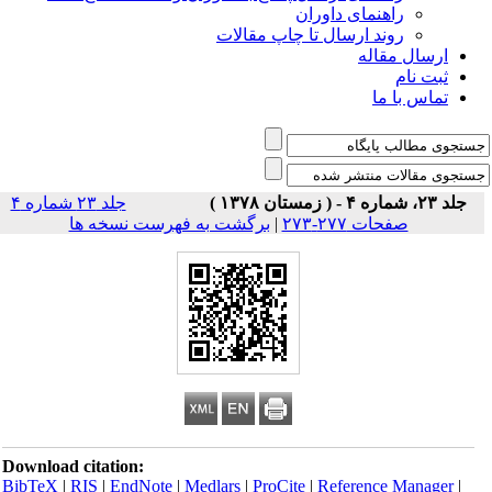
راهنمای داوران
روند ارسال تا چاپ مقالات
ارسال مقاله
ثبت نام
تماس با ما
جلد ۲۳، شماره ۴ - ( زمستان ۱۳۷۸ )
جلد ۲۳ شماره ۴
صفحات ۲۷۷-۲۷۳
|
برگشت به فهرست نسخه ها
Download citation:
BibTeX
|
RIS
|
EndNote
|
Medlars
|
ProCite
|
Reference Manager
|