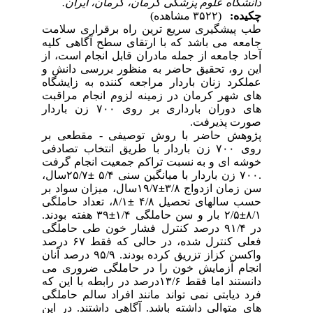
دانشگاه علوم پزشکی کرمان، کرمان، ایران.
چکیده:
(۳۵۲۲ مشاهده)
طب پیشگیری سریع ترین راه برقراری سلامت
جامعه می باشد که با ارتقای سطح آگاهی کلیه
آحاد جامعه از جمله مادران قابل انجام است، از
این رو، تحقیق حاضر به منظور بررسی دانش و
عملکرد زنان باردار مراجعه کننده به زایشگاه
های شهر کرمان در زمینه لزوم انجام مراقبت
های دوران بارداری بر روی ۷۰۰ زن باردار
صورت پذیرفت.
پژوهش حاضر با روش توصیفی - مقطعی بر
روی ۷۰۰ زن باردار با طریق انتخاب تصادفی
خوشه ای و به نسبت تراکم جمعیت انجام گرفت
.۷۰۰ زن باردار با میانگین سنی ۵/۴
±
۲۵/۷سال،
سن زمان ازدواج ۳/۸
±
۱۹/۷سال، میزان سواد بر
حسب سالهای تحصیل ۴/۸
±
۸/۱، تعداد حاملگی
۸/۱
±
۲/۵ بار و سن حاملگی ۱/۴
±
۳۹ هفته بودند.
در ۹۱/۴ درصد کنترل فشار خون طی حاملگی
فعلی کنترل شده، در حالی که فقط ۶۷ درصد
واکسن کزاز تزریق کرده بودند. ۹۵/۹ درصد آنان
انجام آزمایش خون را در حاملگی ضروری می
دانستند اما فقط ۱۳/۶درصد در رابطه با این که
فرد دیابتی نمی تواند مانند افراد سالم حاملگی
های متوالی داشته باشد. آگاهی داشتند. در این