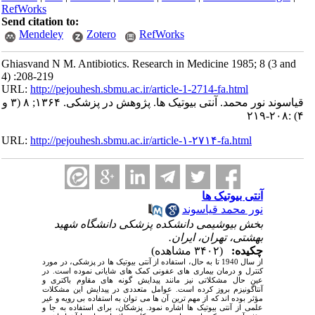
RefWorks
Send citation to:
Mendeley
Zotero
RefWorks
Ghiasvand N M. Antibiotics. Research in Medicine 1985; 8 (3 and
4) :208-219
URL:
http://pejouhesh.sbmu.ac.ir/article-1-2714-fa.html
قیاسوند نور محمد. آنتی بیوتیک ها. پژوهش در پزشکی. ۱۳۶۴; ۸ (۳ و
۴) :۲۰۸-۲۱۹
URL:
http://pejouhesh.sbmu.ac.ir/article-۱-۲۷۱۴-fa.html
آنتی بیوتیک ها
نور محمد قیاسوند
بخش بیوشیمی دانشکده پزشکی دانشگاه شهید
بهشتی، تهران، ایران.
چکیده:
(۳۴۰۲ مشاهده)
از سال 1940 تا به حال، استفاده از آنتی بیوتیک ها در پزشکی، در مورد
کنترل و درمان بیماری های عفونی کمک های شایانی نموده است. در
عین حال مشکلاتی نیز مانند پیدایش گونه های مقاوم باکتری و
آنتاگونیزم بروز کرده است. عوامل متعددی در پیدایش این مشکلات
مؤثر بوده اند که از مهم ترین آن ها می توان به استفاده بی رویه و غیر
علمی از آنتی بیوتیک ها اشاره نمود. پزشکان، برای استفاده به جا و