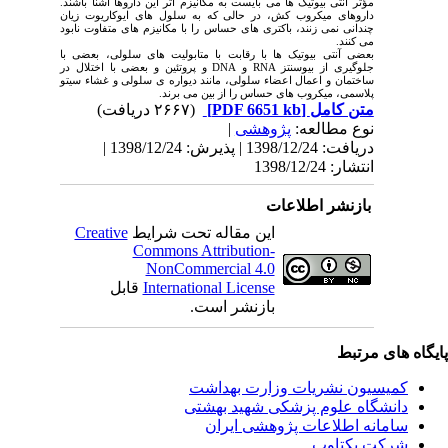
مؤثر آنتی بیوتیک ها می بایست به مکانیزم اثر این داروها آشنا باشند.
داروهای میکروب کش، در حالی که به سلول های ایوکاریوت زیان
چندانی نمی زنند، باکتری های حساس را با مکانیزم های متفاوت نابود
می کنند.
بعضی آنتی بیوتیک ها با رقابت با متابولیت های سلولی، بعضی با
جلوگیری از بیوسنتز
RNA
و
DNA
و پروتئین و بعضی با اختلال در
ساختمان و اعمال اعضاء سلولی، مانند دیواره ی سلولی و غشاء سیتو
پلاسمی، میکروب های حساس را از بین می برند.
متن کامل
[PDF 6651 kb]
(۲۶۶۷ دریافت)
نوع مطالعه:
پژوهشی
|
دریافت: 1398/12/24 | پذیرش: 1398/12/24 |
انتشار: 1398/12/24
بازنشر اطلاعات
این مقاله تحت شرایط
Creative
Commons Attribution-
NonCommercial 4.0
International License
قابل
بازنشر است.
یگاه های مرتبط
کمیسیون نشریات وزارت بهداشت
دانشگاه علوم پزشکی شهید بهشتی
سامانه اطلاعات پژوهشی ایران
شرکت یکتاوب