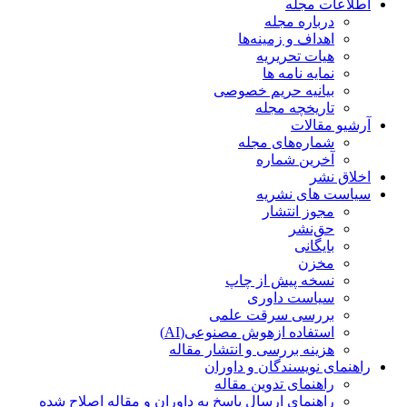
اطلاعات مجله
درباره مجله
اهداف و زمینه‌ها
هیات تحریریه
نمایه نامه ها
بیانیه حریم خصوصی
تاریخچه مجله
آرشیو مقالات
شماره‌های مجله
آخرین شماره
اخلاق نشر
سیاست های نشریه
مجوز انتشار
حق‌نشر
بایگانی
مخزن
نسخه پیش از چاپ
سیاست داوری
بررسی سرقت علمی
استفاده ازهوش مصنوعی(AI)
هزینه بررسی و انتشار مقاله
راهنمای نویسندگان و داوران
راهنمای تدوین مقاله
راهنمای ارسال پاسخ به داوران و مقاله اصلاح شده