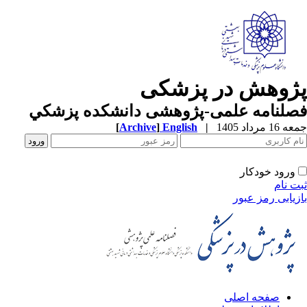
ژوهش در پزشکی
صلنامه علمی-پژوهشی دانشکده پزشکي
1 مرداد 1405
|
English
]
Archive
[
ورود خودکار
ت نام
زیابی رمز عبور
صفحه اصلی