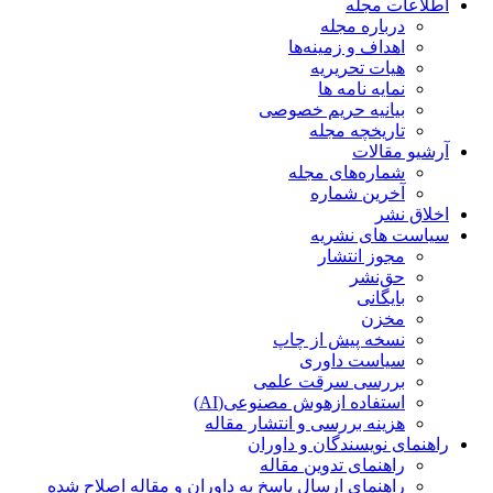
اطلاعات مجله
درباره مجله
اهداف و زمینه‌ها
هیات تحریریه
نمایه نامه ها
بیانیه حریم خصوصی
تاریخچه مجله
آرشیو مقالات
شماره‌های مجله
آخرین شماره
اخلاق نشر
سیاست های نشریه
مجوز انتشار
حق‌نشر
بایگانی
مخزن
نسخه پیش از چاپ
سیاست داوری
بررسی سرقت علمی
استفاده ازهوش مصنوعی(AI)
هزینه بررسی و انتشار مقاله
راهنمای نویسندگان و داوران
راهنمای تدوین مقاله
راهنمای ارسال پاسخ به داوران و مقاله اصلاح شده