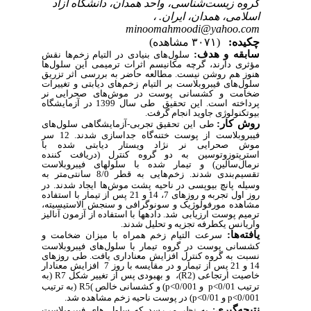
گروه زیست‌شناسی، واحد همدان، دانشگاه آزاد
اسلامی، همدان، ایران. ،
minoomahmoodi@yahoo.com
چکیده:
(۳۰۷۱ مشاهده)
سابقه و هدف
:
سلول‌های بنیادی در التیام زخم‌ها نقش
مؤثری دارند، گرچه مکانیسم اثرات ترمیمی این سلول
ها
هنوز هم روشن نیست. مطالعه حاضر به بررسی اثر تزریق
سلول‌های فیبروبلاست بر التیام زخم‌های دیابتی و تغییرات
ضخامت و کشسانی پوست در موش‌های صحرایی نر
پرداخته است
. این تحقیق
طی سال 1399 در آزمایشگاه
بیوتکنولوژی جاوید انجام گرفت.
روش کار:
طی این تحقیق تجربی-آزمایشگاهی
سلول‌های
فیبروبلاست از پوست ختنه‌گاه جداسازی شدند. 12 سر
موش‌­ صحرایی نر نژاد ویستار دیابتی شده با
استرپتوزوتوسین به دو گروه کنترل (دریافت کننده
نرمال‌سالین) و تیمار شده با سلول­های فیبروبلاست
تقسیم‌بندی شدند. زخم‌هایی به قطر
8/0
سانتی‌متر به
وسیله پانچ­ بیوپسی در ناحیه پشت موش‌ها ایجاد شدند
.
در
روز اول تجربه و روزهای 7، 14 و 21 پس از تیمار با استفاده
مشاهده مورفولوژیک و سونوگرافی و سنجش الاستیسیته،
ترمیم پوست ارزیابی شد. داده­ها با استفاده از آزمون آنالیز
واریانس یکطرفه تجزیه و تحلیل شدند.
یافته
ها:
سرعت التیام زخم همراه با میزان ضخامت و
کشسانی پوست در گروه تیمار با سلول‌های فیبروبلاست
نسبت به گروه کنترل افزایش معناداری یافت. طی روزهای
14 و 21 پس از تیمار و در مقایسه با روز 7 افزایش معنادار
خاصیت ارتجاعی
(R2)
،
و
بهبودی پس از تغییر شکل
R7
(به
ترتیب 0/01>
p
و 0/001>
p
) و کشسانی خالص
(
R5
(به ترتیب
0/001>
p
و 0/01>
p
) در پوست ناحیه زخم مشاهده شد.
نتیجه
گیری
:
به نظر می‌رسد که سلول­ های فیبروبلاست