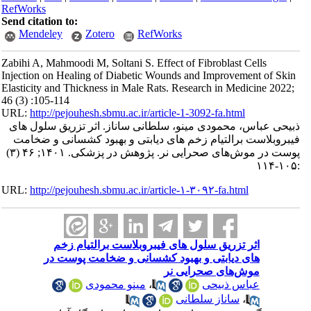
RefWorks
Send citation to:
Mendeley
Zotero
RefWorks
Zabihi A, Mahmoodi M, Soltani S. Effect of Fibroblast Cells
Injection on Healing of Diabetic Wounds and Improvement of Skin
Elasticity and Thickness in Male Rats. Research in Medicine 2022;
46 (3) :105-114
URL:
http://pejouhesh.sbmu.ac.ir/article-1-3092-fa.html
ذبیحی عباس، محمودی مینو، سلطانی ساناز. اثر تزریق سلول های
فیبروبلاست برالتیام زخم های دیابتی و بهبود کشسانی و ضخامت
پوست در موش‌های صحرایی نر. پژوهش در پزشکی. ۱۴۰۱; ۴۶ (۳)
:۱۰۵-۱۱۴
URL:
http://pejouhesh.sbmu.ac.ir/article-۱-۳۰۹۲-fa.html
اثر تزریق سلول های فیبروبلاست برالتیام زخم
های دیابتی و بهبود کشسانی و ضخامت پوست در
موش‌های صحرایی نر
عباس ذبیحی
،
مینو محمودی
،
ساناز سلطانی