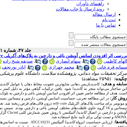
راهنمای داوران
روند ارسال تا چاپ مقالات
ارسال مقاله
ثبت نام
تماس با ما
جلد ۴۷، شماره ۱ - ( ۱-۱۴۰۲ )
بررسی اثر افزودن اسانس آویشن باغی و دارچین به پلاک‌های آکریلی Self- cure بر کلونیزاسیون کاندیدا آلبیکنس
الهام کاظمی
،
سهام انصاری
،
صدیقه شیخ زاده
سمانه قره خانی
،
محمد چهرازی
،
اباذر پورنجف
مرکز تحقیقات مواد دندانی، پژوهشکده سلامت، دانشگاه علوم پزشکی باب
چکیده:
(۲۵۹۵ مشاهده)
ابقه و هدف:
کاندیدیازیس دهانی شایع‌ترین عفونت مخاط دهان با عوامل
کاندید
این ساختار می‌تواند منجر به کاندیدا شود. یافتن ترکیبات گیاهی مؤثر به دلیل کمتر
است. هدف از مطالعه حاضر تعیین اثر افزودن اسانس آویشن باغی و دارچین به بلوک
وش کار:
در این مطالعه تجربی، حساسیت اسانس آویشن، دارچین و نیستاتین نسب
 مونومر برای ساخت پلاک‌های اکریلیک
self- cure
یستاتین و 18 گروه حاوی غلظت‌های مختلف آویشن باغی و دارچین بودند. سپس نمونه‌ها در بزاق مصنوعی غنی از
ویشن و دارچین بر اتصال
کاندیدا آلبیکنس
با روش تعیین شمارش کلنی
گزار
Cfu/ml
و تست توکی برای تآیید نتایج استفاده شد.
ANOVA
افته
ها:
ارزیابی حساسیت ایزوله
کاندیدا آلبیکنس
نسبت به اسانس‌های
ATCC10231