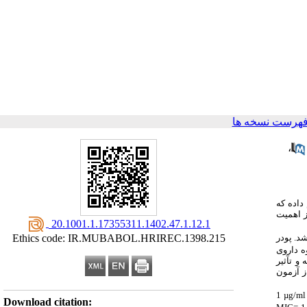
فهرست نسخه ها
،
داده که
ز اهمیت
‎ 20.1001.1.17355311.1402.47.1.12.1
د. پودر
Ethics code: IR.MUBABOL.HRIREC.1398.215
ه گروه داروی
به و تآثیر
ز آزمون
1
µg/ml
Download citation: