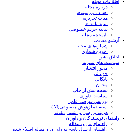
اطلاعات مجله
درباره مجله
اهداف و زمینه‌ها
هیات تحریریه
نمایه نامه ها
بیانیه حریم خصوصی
تاریخچه مجله
آرشیو مقالات
شماره‌های مجله
آخرین شماره
اخلاق نشر
سیاست های نشریه
مجوز انتشار
حق‌نشر
بایگانی
مخزن
نسخه پیش از چاپ
سیاست داوری
بررسی سرقت علمی
استفاده ازهوش مصنوعی(AI)
هزینه بررسی و انتشار مقاله
راهنمای نویسندگان و داوران
راهنمای تدوین مقاله
راهنمای ارسال پاسخ به داوران و مقاله اصلاح شده