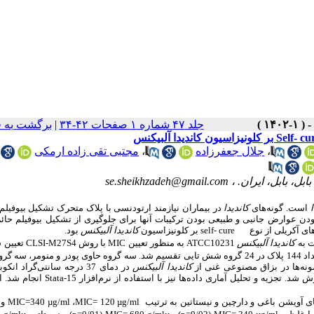
جلد ۴۷ شماره ۱ صفحات ۴۲-۳۴
|
برگشت به 
،
جلال جعفرزاده
،
مجتبی تقی زاده ارمکی
ل، بابل، ایران. ،
se.sheikhzadeh@gmail.com
ا
است. گونه‌های
کاندیدا
در بیماران نیازمند ارتودنسی با پلاک متحرک تشکیل بیوفیلم 
 بودن عوارض جانبی و طبیعی بودن ترکیبات آنها برای جلوگیری از تشکیل بیوفیلم حائ
‌های آکریلی از نوع
بر کلونیزاسیون
کاندیدا آلبیکنس
بود.
self- cure
ت به
کاندیدا آلبیکنس
به منظور تعیین
با روش
تعیین ش
CLSI-M27S4
MIC
ATCC10231
درون قالب‌های قرص ریخته شد. تعداد 144 پلاک در 24 گروه شش ­تایی تقسیم شد. سه گروه حاوی پودر و منومر، س
کاندیدا آلبیکنس
در دمای 37 درجه سانتی‌گراد انکو
ش شد.
تجزیه و تحلیل آماری داده‌ها نیز با استفاده از نرم‌افزار
انجام شد. ا
Stata-15
 آویشن باغی و دارچین و نیستاتین به ترتیب
120
،
340=
و
MIC
µg/ml
MIC=
µg/ml