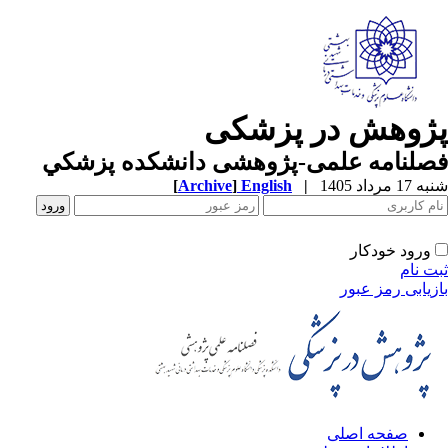
پژوهش در پزشکی
فصلنامه علمی-پژوهشی دانشکده پزشکي
شنبه 17 مرداد 1405
|
English
]
Archive
[
ورود خودکار
ثبت نام
بازیابی رمز عبور
صفحه اصلی