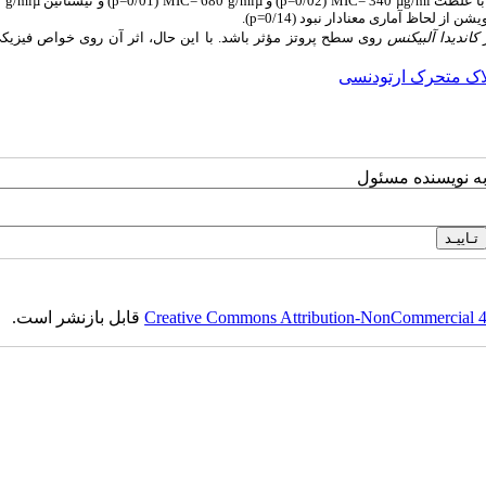
 با غلظت
340 =
(0/02=
) و
680 =
(0/01=
) و نیستاتین
1 =
g/mlµ
p
MIC
g/mlµ
p
MIC
µg/ml
از لحاظ آماری معنادار نبود (0/14=
).
p
ر
کاندیدا
آلبیکنس
روی سطح پروتز مؤثر باشد. با این حال، اثر آن روی خواص فیزیک
پلاک متحرک ارتودنسی
به نویسنده مسئول
Creative Commons Attribution-NonCommercial 4.0
قابل بازنشر است.