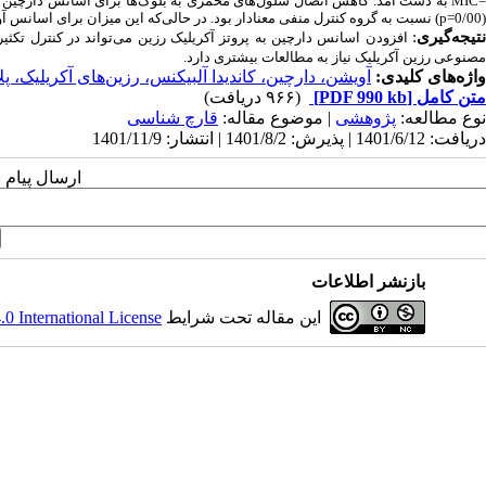
به دست آمد.
کاهش اتصال سلول‌های مخمری به بلوک‌ها برای اسانس دارچین
MIC
(0/00=
) نسبت به گروه کنترل منفی معنادار بود. در حالی‌که این میزان برای اسانس آویشن 
p
تیجه
گیری
:
افزودن اسانس دارچین به پروتز آکریلیک رزین می‌تواند در کنترل تکثی
مصنوعی رزین آکریلیک نیاز به مطالعات بیشتری دارد.
واژه‌های کلیدی:
آویشن، دارچین، کاندیدا آلبیکنس، رزین‌های آکریلیک، 
متن کامل
[PDF 990 kb]
(۹۶۶ دریافت)
نوع مطالعه:
پژوهشی
| موضوع مقاله:
قارچ شناسی
دریافت: 1401/6/12 | پذیرش: 1401/8/2 | انتشار: 1401/11/9
ارسال پیام 
بازنشر اطلاعات
این مقاله تحت شرایط
 International License