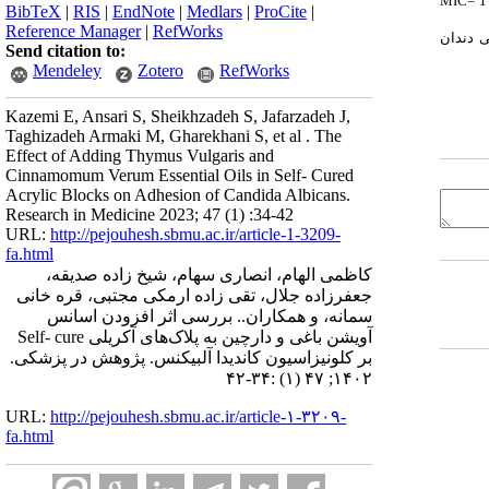
MIC
BibTeX
|
RIS
|
EndNote
|
Medlars
|
ProCite
|
Reference Manager
|
RefWorks
ی دندان
Send citation to:
Mendeley
Zotero
RefWorks
Kazemi E, Ansari S, Sheikhzadeh S, Jafarzadeh J,
Taghizadeh Armaki M, Gharekhani S, et al . The
Effect of Adding Thymus Vulgaris and
Cinnamomum Verum Essential Oils in Self- Cured
Acrylic Blocks on Adhesion of Candida Albicans.
Research in Medicine 2023; 47 (1) :34-42
URL:
http://pejouhesh.sbmu.ac.ir/article-1-3209-
fa.html
کاظمی الهام، انصاری سهام، شیخ زاده صدیقه،
جعفرزاده جلال، تقی زاده ارمکی مجتبی، قره خانی
سمانه، و همکاران.. بررسی اثر افزودن اسانس
آویشن باغی و دارچین به پلاک‌های آکریلی Self- cure
بر کلونیزاسیون کاندیدا آلبیکنس. پژوهش در پزشکی.
۱۴۰۲; ۴۷ (۱) :۳۴-۴۲
URL:
http://pejouhesh.sbmu.ac.ir/article-۱-۳۲۰۹-
fa.html